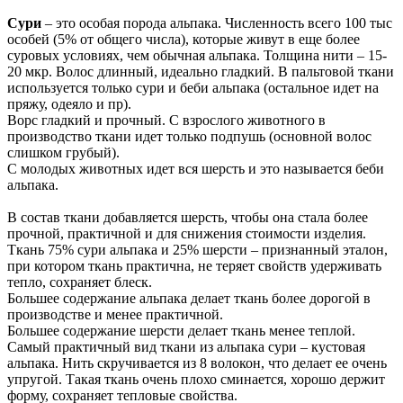
Сури
– это особая порода альпака. Численность всего 100 тыс
особей (5% от общего числа), которые живут в еще более
суровых условиях, чем обычная альпака. Толщина нити – 15-
20 мкр. Волос длинный, идеально гладкий. В пальтовой ткани
используется только сури и беби альпака (остальное идет на
пряжу, одеяло и пр).
Ворс гладкий и прочный. С взрослого животного в
производство ткани идет только подпушь (основной волос
слишком грубый).
С молодых животных идет вся шерсть и это называется беби
альпака.
В состав ткани добавляется шерсть, чтобы она стала более
прочной, практичной и для снижения стоимости изделия.
Ткань 75% сури альпака и 25% шерсти – признанный эталон,
при котором ткань практична, не теряет свойств удерживать
тепло, сохраняет блеск.
Большее содержание альпака делает ткань более дорогой в
производстве и менее практичной.
Большее содержание шерсти делает ткань менее теплой.
Самый практичный вид ткани из альпака сури – кустовая
альпака. Нить скручивается из 8 волокон, что делает ее очень
упругой. Такая ткань очень плохо сминается, хорошо держит
форму, сохраняет тепловые свойства.