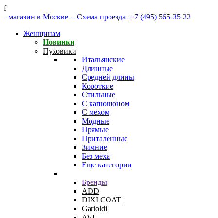
f
- магазин в Москве -
- Схема проезда -
+7 (495) 565-35-22
Женщинам
Новинки
Пуховики
Итальянские
Длинные
Средней длины
Короткие
Стильные
С капюшоном
С мехом
Модные
Прямые
Приталенные
Зимние
Без меха
Еще категории
Бренды
ADD
DIXI COAT
Garioldi
AVI