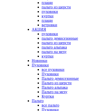
плащи
пальто из шерсти
пуховики
куртки
плащи
ветровки
АКЦИЯ
пуховики
пальто демисезонные
пальто из шерсти
пальто альпака
пальто на меху
куртки
Новинки
Пуховики
все пуховики
Пуховики
Пальто демисезонные
Пальто из шерсти
Пальто альпака
Пальто на меху
Куртки
Пальто
все пальто
Пуховики