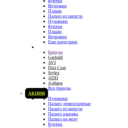
Куртки
Ветровки
Плащи
Пальто из шерсти
Пуховики
Куртки
Плащи
Ветровки
Еще категории
Бренды
Garioldi
AVI
Dixi Coat
Stylex
ADD
Албана
Все бренды
АКЦИЯ
Пуховики
Пальто демисезонные
Пальто из шерсти
Пальто альпака
Пальто на меху
Куртки