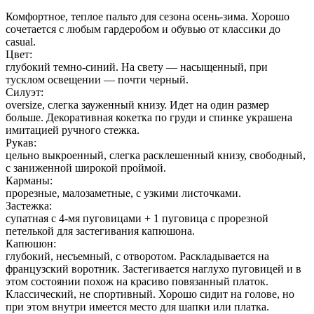
Комфортное, теплое пальто для сезона осень-зима. Хорошо
сочетается с любым гардеробом и обувью от классики до
casual.
Цвет:
глубокий темно-синий. На свету — насыщенный, при
тусклом освещении — почти черный.
Силуэт:
oversize, слегка зауженный книзу. Идет на один размер
больше. Декоративная кокетка по груди и спинке украшена
имитацией ручного стежка.
Рукав:
цельно выкроенный, слегка расклешенный книзу, свободный,
с заниженной широкой проймой.
Карманы:
прорезные, малозаметные, с узкими листочками.
Застежка:
супатная с 4-мя пуговицами + 1 пуговица с прорезной
петелькой для застегивания капюшона.
Капюшон:
глубокий, несъемный, с отворотом. Раскладывается на
французский воротник. Застегивается наглухо пуговицей и в
этом состоянии похож на красиво повязанный платок.
Классический, не спортивный. Хорошо сидит на голове, но
при этом внутри имеется место для шапки или платка.