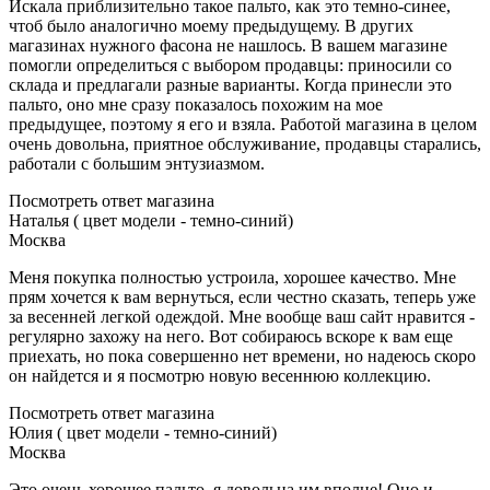
Искала приблизительно такое пальто, как это темно-синее,
чтоб было аналогично моему предыдущему. В других
магазинах нужного фасона не нашлось. В вашем магазине
помогли определиться с выбором продавцы: приносили со
склада и предлагали разные варианты. Когда принесли это
пальто, оно мне сразу показалось похожим на мое
предыдущее, поэтому я его и взяла. Работой магазина в целом
очень довольна, приятное обслуживание, продавцы старались,
работали с большим энтузиазмом.
Посмотреть ответ магазина
Наталья ( цвет модели - темно-синий)
Москва
Меня покупка полностью устроила, хорошее качество. Мне
прям хочется к вам вернуться, если честно сказать, теперь уже
за весенней легкой одеждой. Мне вообще ваш сайт нравится -
регулярно захожу на него. Вот собираюсь вскоре к вам еще
приехать, но пока совершенно нет времени, но надеюсь скоро
он найдется и я посмотрю новую весеннюю коллекцию.
Посмотреть ответ магазина
Юлия ( цвет модели - темно-синий)
Москва
Это очень хорошее пальто, я довольна им вполне! Оно и