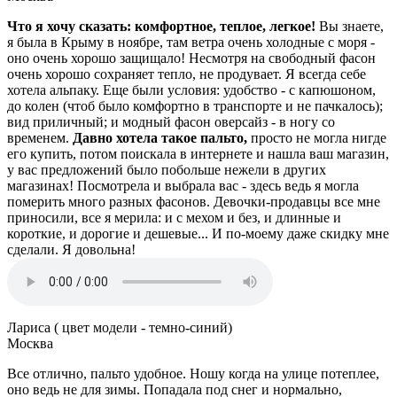
Что я хочу сказать: комфортное, теплое, легкое!
Вы знаете,
я была в Крыму в ноябре, там ветра очень холодные с моря -
оно очень хорошо защищало! Несмотря на свободный фасон
очень хорошо сохраняет тепло, не продувает. Я всегда себе
хотела альпаку. Еще были условия: удобство - с капюшоном,
до колен (чтоб было комфортно в транспорте и не пачкалось);
вид приличный; и модный фасон оверсайз - в ногу со
временем.
Давно хотела такое пальто,
просто не могла нигде
его купить, потом поискала в интернете и нашла ваш магазин,
у вас предложений было побольше нежели в других
магазинах! Посмотрела и выбрала вас - здесь ведь я могла
померить много разных фасонов. Девочки-продавцы все мне
приносили, все я мерила: и с мехом и без, и длинные и
короткие, и дорогие и дешевые... И по-моему даже скидку мне
сделали. Я довольна!
Лариса ( цвет модели - темно-синий)
Москва
Все отлично, пальто удобное. Ношу когда на улице потеплее,
оно ведь не для зимы. Попадала под снег и нормально,