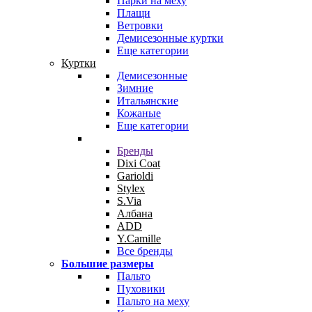
Парки на меху
Плащи
Ветровки
Демисезонные куртки
Еще категории
Куртки
Демисезонные
Зимние
Итальянские
Кожаные
Еще категории
Бренды
Dixi Coat
Garioldi
Stylex
S.Via
Албана
ADD
Y.Camille
Все бренды
Большие размеры
Пальто
Пуховики
Пальто на меху