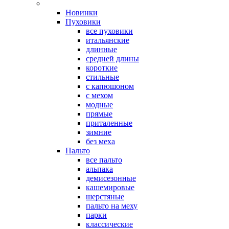
Новинки
Пуховики
все пуховики
итальянские
длинные
средней длины
короткие
стильные
с капюшоном
с мехом
модные
прямые
приталенные
зимние
без меха
Пальто
все пальто
альпака
демисезонные
кашемировые
шерстяные
пальто на меху
парки
классические