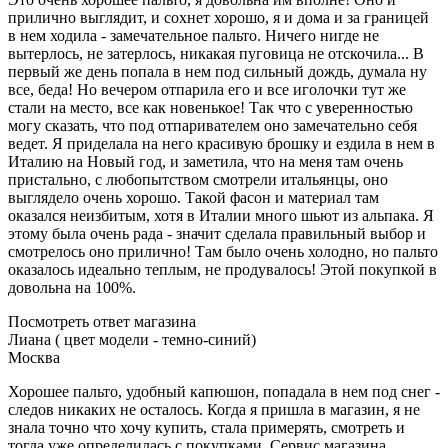
прилично выглядит, и сохнет хорошо, я и дома и за границей
в нем ходила - замечательное пальто. Ничего нигде не
вытерлось, не затерлось, никакая пуговица не отскочила... В
первый же день попала в нем под сильный дождь, думала ну
все, беда! Но вечером отпарила его и все иголочки тут же
стали на место, все как новенькое! Так что с уверенностью
могу сказать, что под отпаривателем оно замечательно себя
ведет. Я приделала на него красивую брошку и ездила в нем в
Италию на Новый год, и заметила, что на меня там очень
пристально, с любопытством смотрели итальянцы, оно
выглядело очень хорошо. Такой фасон и материал там
оказался неизбитым, хотя в Италии много шьют из альпака. Я
этому была очень рада - значит сделала правильный выбор и
смотрелось оно прилично! Там было очень холодно, но пальто
оказалось идеально теплым, не продувалось! Этой покупкой в
довольна на 100%.
Посмотреть ответ магазина
Лиана ( цвет модели - темно-синий)
Москва
Хорошее пальто, удобный капюшон, попадала в нем под снег -
следов никаких не осталось. Когда я пришла в магазин, я не
знала точно что хочу купить, стала примерять, смотреть и
тогда уже определилась с покупками. Сервис магазина