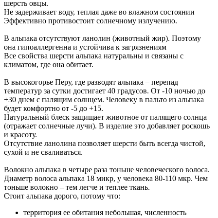
шерсть овцы.
Не задерживает воду, теплая даже во влажном состоянии
Эффективно противостоит солнечному излучению.
В альпака отсутствуют ланолин (животный жир). Поэтому
она гипоаллергенна и устойчива к загрязнениям
Все свойства шерсти альпака натуральны и связаны с
климатом, где она обитает.
В высокогорье Перу, где разводят альпака – перепад
температур за сутки достигает 40 градусов. От -10 ночью до
+30 днем с палящим солнцем. Человеку в пальто из альпака
будет комфортно от -5 до +15.
Натуральный блеск защищает животное от палящего солнца
(отражает солнечные лучи). В изделие это добавляет роскошь
и красоту.
Отсутствие ланолина позволяет шерсти быть всегда чистой,
сухой и не сваливаться.
Волокно альпака в четыре раза тоньше человеческого волоса.
Диаметр волоса альпака 18 микр, у человека 80-110 мкр. Чем
тоньше волокно – тем легче и теплее ткань.
Стоит альпака дорого, потому что:
территория ее обитания небольшая, численность