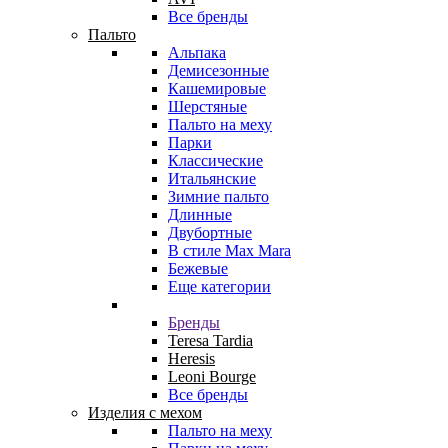
Все бренды
Пальто
Альпака
Демисезонные
Кашемировые
Шерстяные
Пальто на меху
Парки
Классические
Итальянские
Зимние пальто
Длинные
Двубортные
В стиле Max Mara
Бежевые
Еще категории
Бренды
Teresa Tardia
Heresis
Leoni Bourge
Все бренды
Изделия с мехом
Пальто на меху