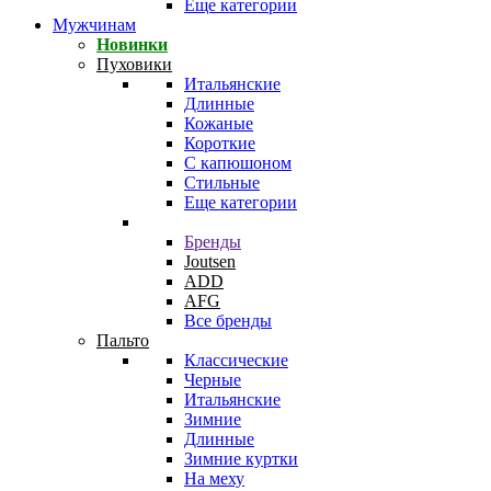
Еще категории
Мужчинам
Новинки
Пуховики
Итальянские
Длинные
Кожаные
Короткие
С капюшоном
Стильные
Еще категории
Бренды
Joutsen
ADD
AFG
Все бренды
Пальто
Классические
Черные
Итальянские
Зимние
Длинные
Зимние куртки
На меху