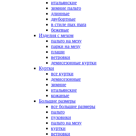
итальянские
зимние пальто
длинные
двубортные
в стиле max mara
бежевые
Изделия с мехом
пальто на меху
парки на меху
плащи
ветровки
демисезонные куртки
Куртки
все куртки
демисезонные
зимние
итальянские
кожаные
Большие размеры
все большие размеры
пальто
пуховики
пальто на меху
куртки
ветровки