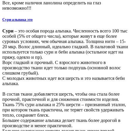
Все, кроме наличия ланолина определить на глаз
невозможно!!!
Сури альпака это
Сури
– это особая порода альпака. Численность всего 100 тыс
особей (5% от общего числа), которые живут в еще более
суровых условиях, чем обычная альпака. Толщина нити – 15-
20 мкр. Волос длинный, идеально гладкий. В пальтовой ткани
используется только сури и беби альпака (остальное идет на
пряжу, одеяло и пр).
Ворс гладкий и прочный. С взрослого животного в
производство ткани идет только подпушь (основной волос
слишком грубый).
С молодых животных идет вся шерсть и это называется беби
альпака.
В состав ткани добавляется шерсть, чтобы она стала более
прочной, практичной и для снижения стоимости изделия.
Ткань 75% сури альпака и 25% шерсти – признанный эталон,
при котором ткань практична, не теряет свойств удерживать
тепло, сохраняет блеск.
Большее содержание альпака делает ткань более дорогой в
производстве и менее практичной.
Большее содержание шерсти делает ткань менее теплой.