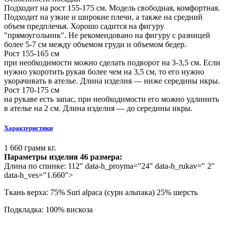
Подходит на рост 155-175 см. Модель свободная, комфортная.
Подходит на узкие и широкие плечи, а также на средний
объем предплечья. Хорошо садится на фигуру
"прямоугольник". Не рекомендовано на фигуру с разницей
более 5-7 см между объемом груди и объемом бедер.
Рост 155-165 см
при необходимости можно сделать подворот на 3-3,5 см. Если
нужно укоротить рукав более чем на 3,5 см, то его нужно
укорачивать в ателье. Длина изделия — ниже середины икры.
Рост 170-175 см
на рукаве есть запас, при необходимости его можно удлинить
в ателье на 2 см. Длина изделия — до середины икры.
Характеристики
1 660 грамм кг.
Параметры изделия 46 размера:
Длина по спинке:
112
" data-h_proyma="24" data-h_rukav=" 2"
data-h_ves="1.660">
Ткань верха:
75% Suri alpaca (сури альпака) 25% шерсть
Подкладка:
100% вискоза