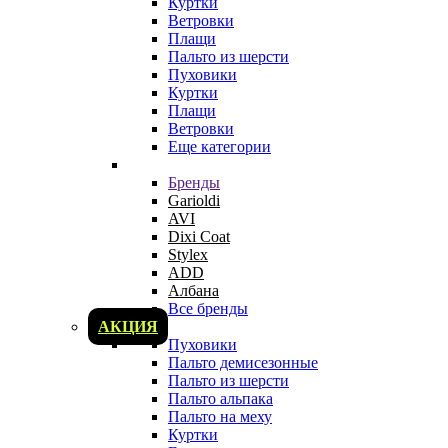
Куртки
Ветровки
Плащи
Пальто из шерсти
Пуховики
Куртки
Плащи
Ветровки
Еще категории
Бренды
Garioldi
AVI
Dixi Coat
Stylex
ADD
Албана
Все бренды
АКЦИЯ
Пуховики
Пальто демисезонные
Пальто из шерсти
Пальто альпака
Пальто на меху
Куртки