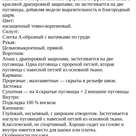
красивой драпировкой защипами; он застегивается на две
пуговицы, добавляя модели выразительность и благородный
шарм.
Цвет:
насыщенный темно-коричневый.
Силуэт:
Слегка А-образный с вытачками по груди
Рукав:
Цельновыкроенный, прямой.
Воротник:
Апаш с драпировкой защипами, застегивается на две
пуговицы. Одна пуговица с прореной петлей, вторая
пуговица с навесной петлей из основной ткани.
Карманы:
Прорезные , малозаметные — скрыты в рельефе швов.
Застежка:
Супатная — на 4 скрытые пуговицы + 2 внешние пуговицы
Внутри:
Подкладка 100 % вискоза
Капюшон:
Глубокий, несъемный, с широким отворотом. Застегивается
наглухо пуговицей с навесной петлей из основной ткани.
Классический, не спортивный. Хорошо сидит на голове и
внутри имеется место для шапки или платка.
Особенности посадки