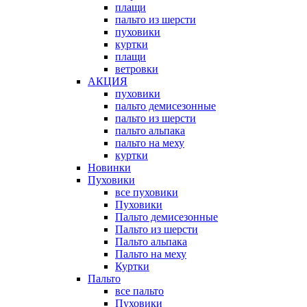
плащи
пальто из шерсти
пуховики
куртки
плащи
ветровки
АКЦИЯ
пуховики
пальто демисезонные
пальто из шерсти
пальто альпака
пальто на меху
куртки
Новинки
Пуховики
все пуховики
Пуховики
Пальто демисезонные
Пальто из шерсти
Пальто альпака
Пальто на меху
Куртки
Пальто
все пальто
Пуховики