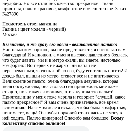
неудобно. Но все отлично: качество прекрасное - ткань
приятная, пальто красивое, комфортное и очень теплое. Заказ
№27890
Посмотреть ответ магазина
Галина ( цвет модели - черный)
Москва
Вы знаете, я же сразу его одела - великолепное пальто!
Настолько комфортное, вы не представляете, я настолько вам
благодарна! И капюшон, а у меня высокое давление я боялась,
что будет давить, мы и в метро ехали, вы знаете, настолько
комфортно! Во-первых не жарко - ни капли не
перегреваешься, я очень люблю его, буду его теперь носить! И
дождь был, вышли из метро, стекает все и не впитывается.
Великолепное пальто, очень благодарна девушке, которая
меня обслуживала, она столько сил приложила, мне даже
стыдно, но я такая счастливая, что я купила это пальто!
Приятельница у меня тоже мерила и говорит: "слушай, какое
пальто прекрасное!" Я вам очень признательна, все время
вспоминаю. На самом деле я искала, чтобы была комфортная,
понимаете, вещь! От шубы норковой отказалась - не могу в
ней ходить. Пальто шикарное! Спасибо вам большое!
Всему
коллективу спасибо большое!