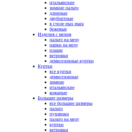
итальянские
зимние пальто
длинные
двубортные
в стиле max mara
бежевые
Изделия с мехом
пальто на меху
парки на меху
плащи
ветровки
демисезонные куртки
Куртки
все куртки
демисезонные
зимние
итальянские
кожаные
Большие размеры
все большие размеры
пальто
пуховики
пальто на меху
куртки
ветровки