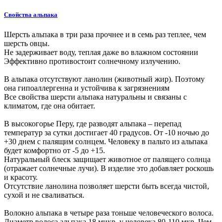
Свойства альпака
Шерсть альпака в три раза прочнее и в семь раз теплее, чем
шерсть овцы.
Не задерживает воду, теплая даже во влажном состоянии
Эффективно противостоит солнечному излучению.
В альпака отсутствуют ланолин (животный жир). Поэтому
она гипоаллергенна и устойчива к загрязнениям
Все свойства шерсти альпака натуральны и связаны с
климатом, где она обитает.
В высокогорье Перу, где разводят альпака – перепад
температур за сутки достигает 40 градусов. От -10 ночью до
+30 днем с палящим солнцем. Человеку в пальто из альпака
будет комфортно от -5 до +15.
Натуральный блеск защищает животное от палящего солнца
(отражает солнечные лучи). В изделие это добавляет роскошь
и красоту.
Отсутствие ланолина позволяет шерсти быть всегда чистой,
сухой и не сваливаться.
Волокно альпака в четыре раза тоньше человеческого волоса.
Диаметр волоса альпака 18 микр, у человека 80-110 мкр. Чем