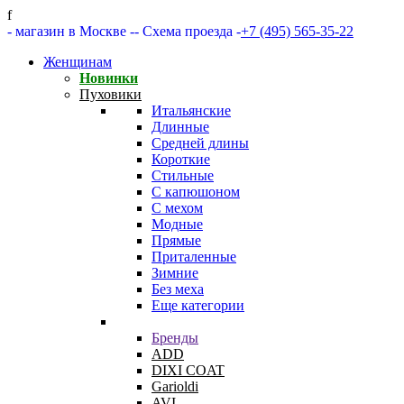
f
- магазин в Москве -
- Схема проезда -
+7 (495) 565-35-22
Женщинам
Новинки
Пуховики
Итальянские
Длинные
Средней длины
Короткие
Стильные
С капюшоном
С мехом
Модные
Прямые
Приталенные
Зимние
Без меха
Еще категории
Бренды
ADD
DIXI COAT
Garioldi
AVI