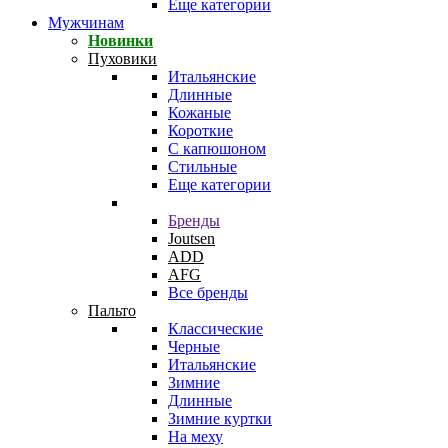
Еще категории
Мужчинам
Новинки
Пуховики
Итальянские
Длинные
Кожаные
Короткие
С капюшоном
Стильные
Еще категории
Бренды
Joutsen
ADD
AFG
Все бренды
Пальто
Классические
Черные
Итальянские
Зимние
Длинные
Зимние куртки
На меху