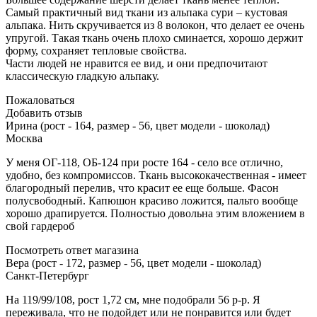
Самый практичный вид ткани из альпака сури – кустовая
альпака. Нить скручивается из 8 волокон, что делает ее очень
упругой. Такая ткань очень плохо сминается, хорошо держит
форму, сохраняет тепловые свойства.
Части людей не нравится ее вид, и они предпочитают
классическую гладкую альпаку.
Пожаловаться
Добавить отзыв
Ирина (рост - 164, размер - 56, цвет модели - шоколад)
Москва
У меня ОГ-118, ОБ-124 при росте 164 - село все отлично,
удобно, без компромиссов. Ткань высококачественная - имеет
благородный перелив, что красит ее еще больше. Фасон
полусвободный. Капюшон красиво ложится, пальто вообще
хорошо драпируется. Полностью довольна этим вложением в
свой гардероб
Посмотреть ответ магазина
Вера (рост - 172, размер - 56, цвет модели - шоколад)
Санкт-Петербург
На 119/99/108, рост 1,72 см, мне подобрали 56 р-р. Я
переживала, что не подойдет или не понравится или будет