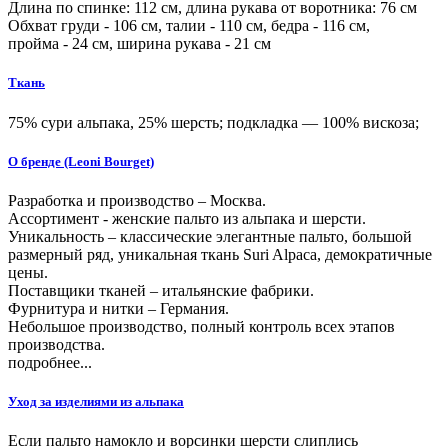
Длина по спинке:
112
см, длина рукава от воротника:
76
см
Обхват груди -
106
см, талии -
110
см, бедра -
116
см,
пройма -
24
см, ширина рукава - 21 см
Ткань
75% сури альпака, 25% шерсть; подкладка — 100% вискоза;
О бренде (Leoni Bourget)
Разработка и производство – Москва.
Ассортимент - женские пальто из альпака и шерсти.
Уникальность – классические элегантные пальто, большой
размерный ряд, уникальная ткань Suri Alpaca, демократичные
цены.
Поставщики тканей – итальянcкие фабрики.
Фурнитура и нитки – Германия.
Небольшое производство, полный контроль всех этапов
производства.
подробнее...
Уход за изделиями из альпака
Если пальто намокло и ворсинки шерсти слиплись