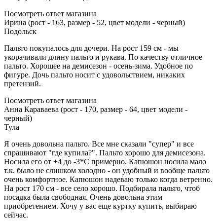
Посмотреть ответ магазина
Ирина (рост - 163, размер - 52, цвет модели - черный)
Подольск
Пальто покупалось для дочери. На рост 159 см - мы
укорачивали длину пальто и рукава. По качеству отличное
пальто. Хорошее на демисезон - осень-зима. Удобное по
фигуре. Дочь пальто носит с удовольствием, никаких
претензий.
Посмотреть ответ магазина
Анна Караваева (рост - 170, размер - 64, цвет модели -
черный)
Тула
Я очень довольна пальто. Все мне сказали "супер" и все
спрашивают "где купила?". Пальто хорошо для демисезона.
Носила его от +4 до -3*С примерно. Капюшон носила мало
т.к. было не слишком холодно - он удобный и вообще пальто
очень комфортное. Капюшон надеваю только когда ветренно.
На рост 170 см - все село хорошо. Подбирала пальто, чтоб
посадка была свободная. Очень довольна этим
приобретением. Хочу у вас еще куртку купить, выбираю
сейчас.