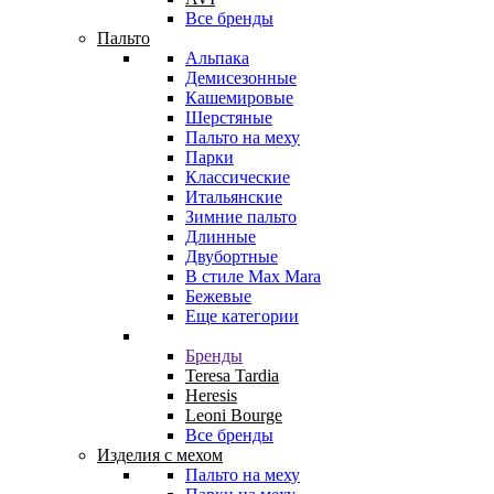
Все бренды
Пальто
Альпака
Демисезонные
Кашемировые
Шерстяные
Пальто на меху
Парки
Классические
Итальянские
Зимние пальто
Длинные
Двубортные
В стиле Max Mara
Бежевые
Еще категории
Бренды
Teresa Tardia
Heresis
Leoni Bourge
Все бренды
Изделия с мехом
Пальто на меху