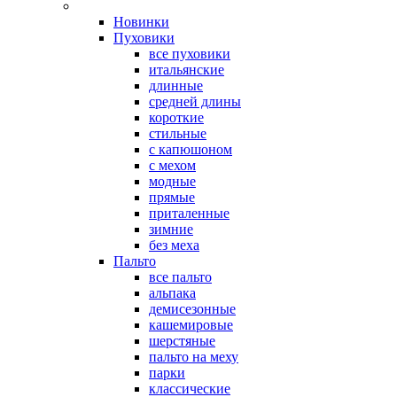
Новинки
Пуховики
все пуховики
итальянские
длинные
средней длины
короткие
стильные
с капюшоном
с мехом
модные
прямые
приталенные
зимние
без меха
Пальто
все пальто
альпака
демисезонные
кашемировые
шерстяные
пальто на меху
парки
классические