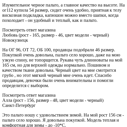
Изумительное черное пальто, а главное качество на высоте. На
ог112 купила 54 размер, сидит очень удобно, приятная к телу
вискозная подкладка, капюшон можно вместо шапки, когда
похолодает - он удобный и теплый, как и пальто.
Посмотреть ответ магазина
Любовь (рост - 165, размер - 46, цвет модели - черный)
Новокузнецк
На ОГ 96, ОТ 72, ОБ 100, продавцы подобрали 46 размер.
Покупкой очень довольна, пальто село хорошо, даже на мою
узкую спину, не топорщится. Рукава чуть длинноваты на мой
165 см, но для верхней одежды нормально. Пошивом и
качеством ткани довольна. Черный цвет на мне смотрится
грубо , но этот мягкий черный мне очень идет. Спасибо
продавцам, девочки были очень внимательны и помогли
определится с выбором.
Посмотреть ответ магазина
Алла (рост - 156, размер - 48, цвет модели - черный)
Санкт-Петербург
Это пальто ношу с удовольствием зимой. На мой рост 156 см -
пальто село хорошо. Я довольна покупкой. Модель теплая и
комфортная для зимы - до -10*С.