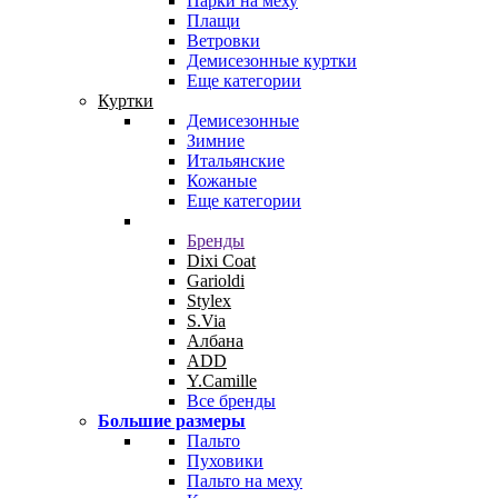
Парки на меху
Плащи
Ветровки
Демисезонные куртки
Еще категории
Куртки
Демисезонные
Зимние
Итальянские
Кожаные
Еще категории
Бренды
Dixi Coat
Garioldi
Stylex
S.Via
Албана
ADD
Y.Camille
Все бренды
Большие размеры
Пальто
Пуховики
Пальто на меху