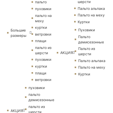
шерсти
пальто
Пальто альпака
пуховики
Пальто на меху
пальто на
меху
Куртки
куртки
Пуховики
Большие
ветровки
размеры
Пальто
плащи
демисезонные
пальто из
Пальто из
АКЦИЯ
шерсти
шерсти
пуховики
Пальто альпака
куртки
Пальто на меху
плащи
Куртки
ветровки
пуховики
пальто
демисезонные
пальто из
АКЦИЯ
шерсти