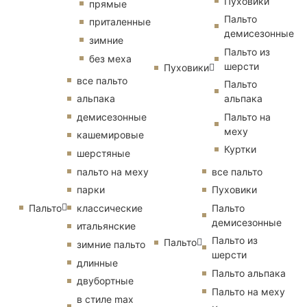
Пуховики
прямые
Пальто
приталенные
демисезонные
зимние
Пальто из
без меха
шерсти
Пуховики
все пальто
Пальто
альпака
альпака
демисезонные
Пальто на
меху
кашемировые
Куртки
шерстяные
пальто на меху
все пальто
парки
Пуховики
Пальто
классические
Пальто
демисезонные
итальянские
Пальто из
Пальто
зимние пальто
шерсти
длинные
Пальто альпака
двубортные
Пальто на меху
в стиле max