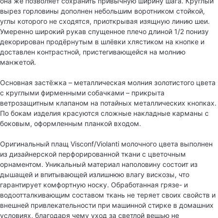
она же позволяет сохранить привычную ширину шага. Круглый
вырез горловины дополнен небольшим воротником стойкой,
углы которого не сходятся, приоткрывая изящную линию шеи.
Умеренно широкий рукав спущенное плечо длиной 1/2 понизу
декорирован продёрнутым в шлёвки хлястиком на кнопке и
доставлен контрастной, пристегивающейся на молнию
манжетой.
Основная застёжка – металлическая молния золотистого цвета
с круглыми фирменными собачками – прикрыта
ветрозащитным клапаном на потайных металлических кнопках.
По бокам изделия красуются сложные накладные карманы с
боковым, оформленным планкой входом.
Оригинальный плащ Visconf/Violanti молочного цвета выполнен
из дизайнерской перфорированной ткани с цветочным
орнаментом. Уникальный материал наполовину состоит из
дышащей и впитывающей излишнюю влагу вискозы, что
гарантирует комфортную носку. Обработанная грязе- и
водоотталкивающим составом ткань не теряет своих свойств и
внешней привлекательности при машинной стирке в домашних
условиях, благодаря чему уход за светлой вещью не