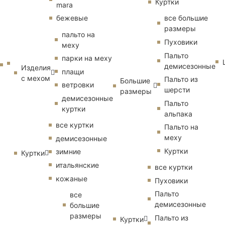
Куртки
mara
бежевые
все большие
размеры
пальто на
Пуховики
меху
Пальто
парки на меху
демисезонные
Изделия
плащи
с мехом
Пальто из
Большие
ветровки
шерсти
размеры
демисезонные
Пальто
куртки
альпака
все куртки
Пальто на
меху
демисезонные
Куртки
зимние
Куртки
итальянские
все куртки
кожаные
Пуховики
Пальто
все
демисезонные
большие
размеры
Пальто из
Куртки