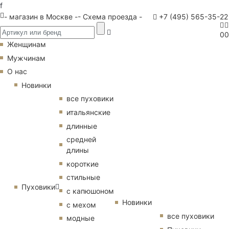
f
- магазин в Москве -
- Схема проезда -
+7 (495) 565-35-22
0
0
Женщинам
Мужчинам
О нас
Новинки
все пуховики
итальянские
длинные
средней
длины
короткие
стильные
Пуховики
с капюшоном
Новинки
с мехом
все пуховики
модные