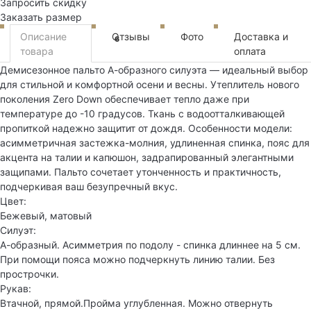
Запросить скидку
Заказать размер
Описание
Отзывы
Фото
Доставка и
6
товара
оплата
Демисезонное пальто А-образного силуэта — идеальный выбор
для стильной и комфортной осени и весны. Утеплитель нового
поколения Zero Down обеспечивает тепло даже при
температуре до -10 градусов. Ткань с водоотталкивающей
пропиткой надежно защитит от дождя. Особенности модели:
асимметричная застежка-молния, удлиненная спинка, пояс для
акцента на талии и капюшон, задрапированный элегантными
защипами. Пальто сочетает утонченность и практичность,
подчеркивая ваш безупречный вкус.
Цвет:
Бежевый, матовый
Силуэт:
А-образный. Асимметрия по подолу - спинка длиннее на 5 см.
При помощи пояса можно подчеркнуть линию талии. Без
прострочки.
Рукав:
Втачной, прямой.Пройма углубленная. Можно отвернуть