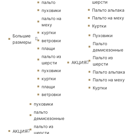
шерсти
пальто
Пальто альпака
пуховики
Пальто на меху
пальто на
меху
Куртки
куртки
Пуховики
Большие
ветровки
размеры
Пальто
плащи
демисезонные
пальто из
Пальто из
АКЦИЯ
шерсти
шерсти
пуховики
Пальто альпака
куртки
Пальто на меху
плащи
Куртки
ветровки
пуховики
пальто
демисезонные
пальто из
АКЦИЯ
шерсти