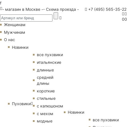
f
- магазин в Москве -
- Схема проезда -
+7 (495) 565-35-22
0
0
Женщинам
Мужчинам
О нас
Новинки
все пуховики
итальянские
длинные
средней
длины
короткие
стильные
Пуховики
с капюшоном
Новинки
с мехом
все пуховики
модные