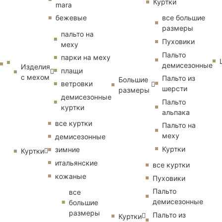
Куртки
mara
бежевые
все большие
размеры
пальто на
Пуховики
меху
Пальто
парки на меху
демисезонные
Изделия
плащи
с мехом
Пальто из
Большие
ветровки
шерсти
размеры
демисезонные
Пальто
куртки
альпака
все куртки
Пальто на
меху
демисезонные
Куртки
зимние
Куртки
итальянские
все куртки
кожаные
Пуховики
Пальто
все
демисезонные
большие
размеры
Пальто из
Куртки