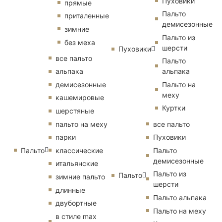
Пуховики
прямые
Пальто
приталенные
демисезонные
зимние
Пальто из
без меха
шерсти
Пуховики
все пальто
Пальто
альпака
альпака
демисезонные
Пальто на
меху
кашемировые
Куртки
шерстяные
пальто на меху
все пальто
парки
Пуховики
Пальто
классические
Пальто
демисезонные
итальянские
Пальто из
Пальто
зимние пальто
шерсти
длинные
Пальто альпака
двубортные
Пальто на меху
в стиле max