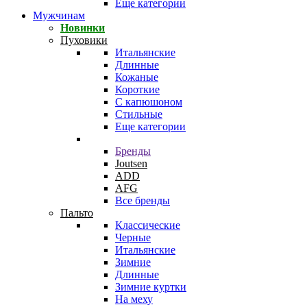
Еще категории
Мужчинам
Новинки
Пуховики
Итальянские
Длинные
Кожаные
Короткие
С капюшоном
Стильные
Еще категории
Бренды
Joutsen
ADD
AFG
Все бренды
Пальто
Классические
Черные
Итальянские
Зимние
Длинные
Зимние куртки
На меху