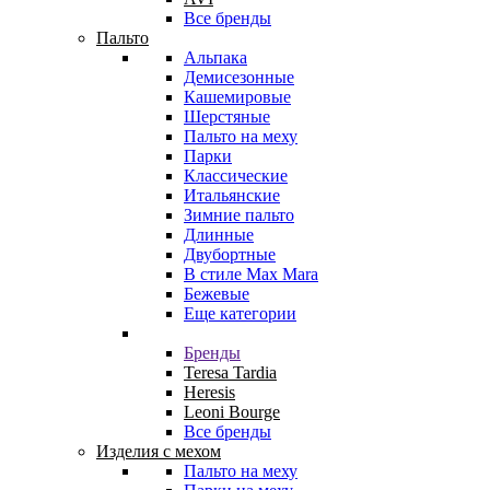
Все бренды
Пальто
Альпака
Демисезонные
Кашемировые
Шерстяные
Пальто на меху
Парки
Классические
Итальянские
Зимние пальто
Длинные
Двубортные
В стиле Max Mara
Бежевые
Еще категории
Бренды
Teresa Tardia
Heresis
Leoni Bourge
Все бренды
Изделия с мехом
Пальто на меху