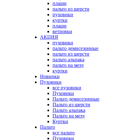
плащи
пальто из шерсти
пуховики
куртки
плащи
ветровки
АКЦИЯ
пуховики
пальто демисезонные
пальто из шерсти
пальто альпака
пальто на меху
куртки
Новинки
Пуховики
все пуховики
Пуховики
Пальто демисезонные
Пальто из шерсти
Пальто альпака
Пальто на меху
Куртки
Пальто
все пальто
Пуховики