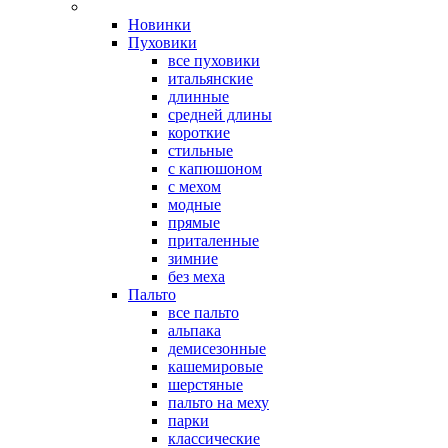
Новинки
Пуховики
все пуховики
итальянские
длинные
средней длины
короткие
стильные
с капюшоном
с мехом
модные
прямые
приталенные
зимние
без меха
Пальто
все пальто
альпака
демисезонные
кашемировые
шерстяные
пальто на меху
парки
классические