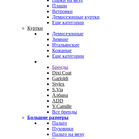
Парки на меху
Плащи
Ветровки
Демисезонные куртки
Еще категории
Куртки
Демисезонные
Зимние
Итальянские
Кожаные
Еще категории
Бренды
Dixi Coat
Garioldi
Stylex
S.Via
Албана
ADD
Y.Camille
Все бренды
Большие размеры
Пальто
Пуховики
Пальто на меху