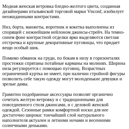
Модная женская ветровка бледно-желтого цвета, созданная
дизайнерами итальянской торговой марки Visconf, изобилует
неожиданными контрастами.
Низ, борта, манжеты, воротник и кокетка выполнены из
спорящей с нежнейшим нейлоном джинсы-стрейч. На темно-
синем фоне контрастной отделки ярко выделяются светлая
отстрочка и крупные декоративные пуговицы, что придает
вещи особый шик.
Помимо обманок на груди, по бокам в низу в горизонталях
простежки спрятаны потайные карманы на молниях. Ширина
низа регулируется с помощью пуговиц. Возрастных
ограничений куртка не имеет, при наличии стройной фигуры
позволить себе такую одежду могут молоденькие девушки и
зрелые дамы.
Грамотно подобранные аксессуары позволят органично
сочетать желтую ветровку и с традиционными для
повседневного стиля джинсами, и с деловой женской
одеждой. Сезонные рамки комфортной носки для нее
достаточно широки: тончайший слой натурального
наполнителя актуален и летними ночами и весенними
солнечными деньками.