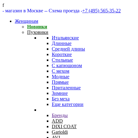
f
- магазин в Москве -
- Схема проезда -
+7 (495) 565-35-22
Женщинам
Новинки
Пуховики
Итальянские
Длинные
Средней длины
Короткие
Стильные
С капюшоном
С мехом
Модные
Прямые
Приталенные
Зимние
Без меха
Еще категории
Бренды
ADD
DIXI COAT
Garioldi
AVI