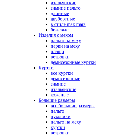
итальянские
зимние пальто
длинные
двубортные
в стиле max mara
бежевые
Изделия с мехом
пальто на меху
парки на меху
плащи
ветровки
демисезонные куртки
Куртки
все куртки
демисезонные
зимние
итальянские
кожаные
Большие размеры
все большие размеры
пальто
пуховики
пальто на меху
куртки
ветровки