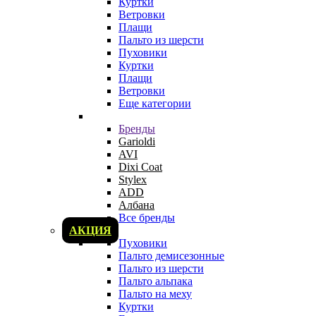
Куртки
Ветровки
Плащи
Пальто из шерсти
Пуховики
Куртки
Плащи
Ветровки
Еще категории
Бренды
Garioldi
AVI
Dixi Coat
Stylex
ADD
Албана
Все бренды
АКЦИЯ
Пуховики
Пальто демисезонные
Пальто из шерсти
Пальто альпака
Пальто на меху
Куртки