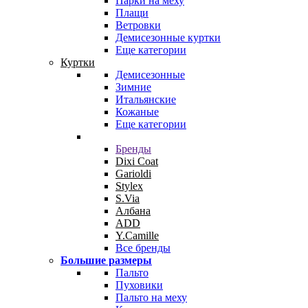
Парки на меху
Плащи
Ветровки
Демисезонные куртки
Еще категории
Куртки
Демисезонные
Зимние
Итальянские
Кожаные
Еще категории
Бренды
Dixi Coat
Garioldi
Stylex
S.Via
Албана
ADD
Y.Camille
Все бренды
Большие размеры
Пальто
Пуховики
Пальто на меху