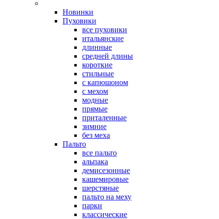
Новинки
Пуховики
все пуховики
итальянские
длинные
средней длины
короткие
стильные
с капюшоном
с мехом
модные
прямые
приталенные
зимние
без меха
Пальто
все пальто
альпака
демисезонные
кашемировые
шерстяные
пальто на меху
парки
классические