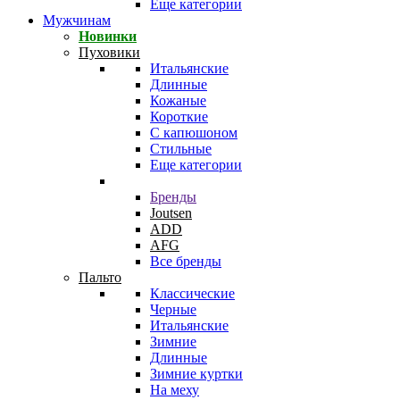
Еще категории
Мужчинам
Новинки
Пуховики
Итальянские
Длинные
Кожаные
Короткие
С капюшоном
Стильные
Еще категории
Бренды
Joutsen
ADD
AFG
Все бренды
Пальто
Классические
Черные
Итальянские
Зимние
Длинные
Зимние куртки
На меху