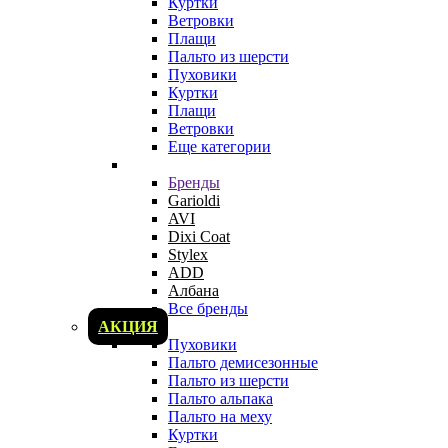
Куртки
Ветровки
Плащи
Пальто из шерсти
Пуховики
Куртки
Плащи
Ветровки
Еще категории
Бренды
Garioldi
AVI
Dixi Coat
Stylex
ADD
Албана
Все бренды
АКЦИЯ
Пуховики
Пальто демисезонные
Пальто из шерсти
Пальто альпака
Пальто на меху
Куртки