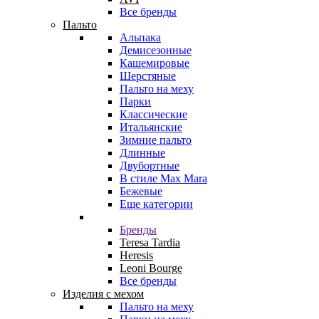
Все бренды
Пальто
Альпака
Демисезонные
Кашемировые
Шерстяные
Пальто на меху
Парки
Классические
Итальянские
Зимние пальто
Длинные
Двубортные
В стиле Max Mara
Бежевые
Еще категории
Бренды
Teresa Tardia
Heresis
Leoni Bourge
Все бренды
Изделия с мехом
Пальто на меху