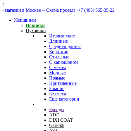
f
- магазин в Москве -
- Схема проезда -
+7 (495) 565-35-22
Женщинам
Новинки
Пуховики
Итальянские
Длинные
Средней длины
Короткие
Стильные
С капюшоном
С мехом
Модные
Прямые
Приталенные
Зимние
Без меха
Еще категории
Бренды
ADD
DIXI COAT
Garioldi
AVI