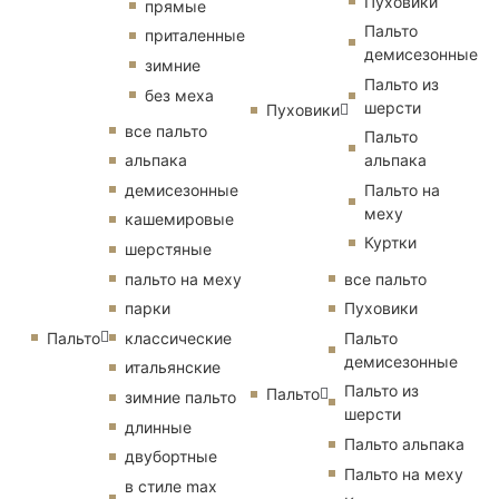
Пуховики
прямые
Пальто
приталенные
демисезонные
зимние
Пальто из
без меха
шерсти
Пуховики
все пальто
Пальто
альпака
альпака
демисезонные
Пальто на
меху
кашемировые
Куртки
шерстяные
пальто на меху
все пальто
парки
Пуховики
Пальто
классические
Пальто
демисезонные
итальянские
Пальто из
Пальто
зимние пальто
шерсти
длинные
Пальто альпака
двубортные
Пальто на меху
в стиле max