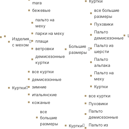
Куртки
mara
бежевые
все большие
размеры
пальто на
Пуховики
меху
Пальто
парки на меху
демисезонные
Изделия
плащи
с мехом
Пальто из
Большие
ветровки
шерсти
размеры
демисезонные
Пальто
куртки
альпака
все куртки
Пальто на
меху
демисезонные
Куртки
зимние
Куртки
итальянские
все куртки
кожаные
Пуховики
Пальто
все
демисезонные
большие
размеры
Пальто из
Куртки