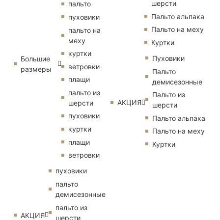
шерсти
пальто
Пальто альпака
пуховики
Пальто на меху
пальто на
меху
Куртки
куртки
Пуховики
Большие
ветровки
размеры
Пальто
плащи
демисезонные
пальто из
Пальто из
АКЦИЯ
шерсти
шерсти
пуховики
Пальто альпака
куртки
Пальто на меху
плащи
Куртки
ветровки
пуховики
пальто
демисезонные
пальто из
АКЦИЯ
шерсти