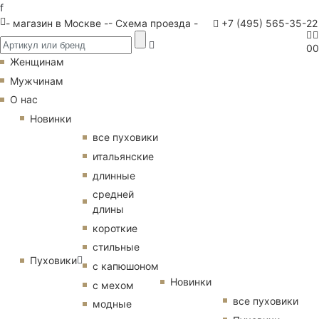
f
- магазин в Москве -
- Схема проезда -
+7 (495) 565-35-22
0
0
Женщинам
Мужчинам
О нас
Новинки
все пуховики
итальянские
длинные
средней
длины
короткие
стильные
Пуховики
с капюшоном
Новинки
с мехом
все пуховики
модные