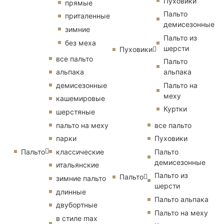
Пуховики
прямые
Пальто
приталенные
демисезонные
зимние
Пальто из
без меха
шерсти
Пуховики
все пальто
Пальто
альпака
альпака
демисезонные
Пальто на
меху
кашемировые
Куртки
шерстяные
пальто на меху
все пальто
парки
Пуховики
Пальто
классические
Пальто
демисезонные
итальянские
Пальто из
Пальто
зимние пальто
шерсти
длинные
Пальто альпака
двубортные
Пальто на меху
в стиле max