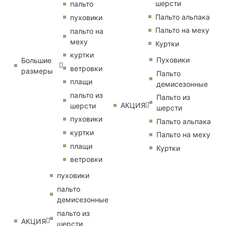
шерсти
пальто
Пальто альпака
пуховики
Пальто на меху
пальто на
меху
Куртки
куртки
Пуховики
Большие
ветровки
размеры
Пальто
плащи
демисезонные
пальто из
Пальто из
АКЦИЯ
шерсти
шерсти
пуховики
Пальто альпака
куртки
Пальто на меху
плащи
Куртки
ветровки
пуховики
пальто
демисезонные
пальто из
АКЦИЯ
шерсти