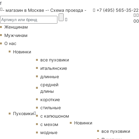
f
- магазин в Москве -
- Схема проезда -
+7 (495) 565-35-22
0
0
Женщинам
Мужчинам
О нас
Новинки
все пуховики
итальянские
длинные
средней
длины
короткие
стильные
Пуховики
с капюшоном
Новинки
с мехом
все пуховики
модные