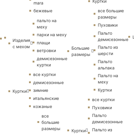
Куртки
mara
бежевые
все большие
размеры
пальто на
Пуховики
меху
Пальто
парки на меху
демисезонные
Изделия
плащи
с мехом
Пальто из
Большие
ветровки
шерсти
размеры
демисезонные
Пальто
куртки
альпака
все куртки
Пальто на
меху
демисезонные
Куртки
зимние
Куртки
итальянские
все куртки
кожаные
Пуховики
Пальто
все
демисезонные
большие
размеры
Пальто из
Куртки