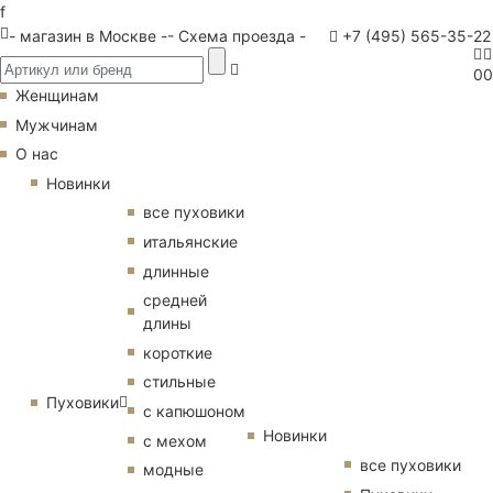
f
- магазин в Москве -
- Схема проезда -
+7 (495) 565-35-22
0
0
Женщинам
Мужчинам
О нас
Новинки
все пуховики
итальянские
длинные
средней
длины
короткие
стильные
Пуховики
с капюшоном
Новинки
с мехом
все пуховики
модные