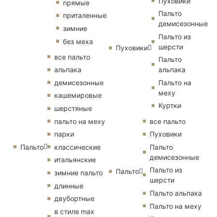
Пуховики
прямые
Пальто
приталенные
демисезонные
зимние
Пальто из
без меха
шерсти
Пуховики
все пальто
Пальто
альпака
альпака
демисезонные
Пальто на
меху
кашемировые
Куртки
шерстяные
пальто на меху
все пальто
парки
Пуховики
Пальто
классические
Пальто
демисезонные
итальянские
Пальто из
Пальто
зимние пальто
шерсти
длинные
Пальто альпака
двубортные
Пальто на меху
в стиле max