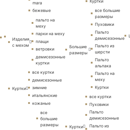
Куртки
mara
бежевые
все большие
размеры
пальто на
Пуховики
меху
Пальто
парки на меху
демисезонные
Изделия
плащи
с мехом
Пальто из
Большие
ветровки
шерсти
размеры
демисезонные
Пальто
куртки
альпака
все куртки
Пальто на
меху
демисезонные
Куртки
зимние
Куртки
итальянские
все куртки
кожаные
Пуховики
Пальто
все
демисезонные
большие
размеры
Пальто из
Куртки