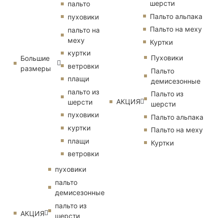
шерсти
пальто
Пальто альпака
пуховики
Пальто на меху
пальто на
меху
Куртки
куртки
Пуховики
Большие
ветровки
размеры
Пальто
плащи
демисезонные
пальто из
Пальто из
АКЦИЯ
шерсти
шерсти
пуховики
Пальто альпака
куртки
Пальто на меху
плащи
Куртки
ветровки
пуховики
пальто
демисезонные
пальто из
АКЦИЯ
шерсти