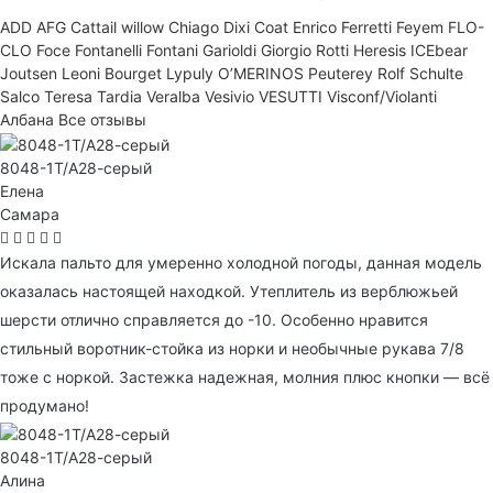
ADD
AFG
Cattail willow
Chiago
Dixi Coat
Enrico Ferretti
Feyem
FLO-
CLO
Foce
Fontanelli
Fontani
Garioldi
Giorgio Rotti
Heresis
ICEbear
Joutsen
Leoni Bourget
Lypuly
O’MERINOS
Peuterey
Rolf Schulte
Salco
Teresa Tardia
Veralba
Vesivio
VESUTTI
Visconf/Violanti
Албана
Все отзывы
8048-1T/А28-серый
Елена
Самара
Искала пальто для умеренно холодной погоды, данная модель
оказалась настоящей находкой. Утеплитель из верблюжьей
шерсти отлично справляется до -10. Особенно нравится
стильный воротник-стойка из норки и необычные рукава 7/8
тоже с норкой. Застежка надежная, молния плюс кнопки — всё
продумано!
8048-1T/А28-серый
Алина