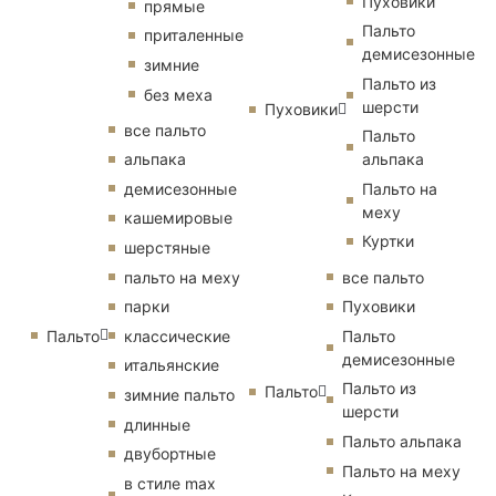
Пуховики
прямые
Пальто
приталенные
демисезонные
зимние
Пальто из
без меха
шерсти
Пуховики
все пальто
Пальто
альпака
альпака
демисезонные
Пальто на
меху
кашемировые
Куртки
шерстяные
пальто на меху
все пальто
парки
Пуховики
Пальто
классические
Пальто
демисезонные
итальянские
Пальто из
Пальто
зимние пальто
шерсти
длинные
Пальто альпака
двубортные
Пальто на меху
в стиле max