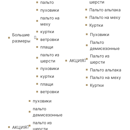
шерсти
пальто
Пальто альпака
пуховики
Пальто на меху
пальто на
меху
Куртки
куртки
Пуховики
Большие
ветровки
размеры
Пальто
плащи
демисезонные
пальто из
Пальто из
АКЦИЯ
шерсти
шерсти
пуховики
Пальто альпака
куртки
Пальто на меху
плащи
Куртки
ветровки
пуховики
пальто
демисезонные
пальто из
АКЦИЯ
шерсти