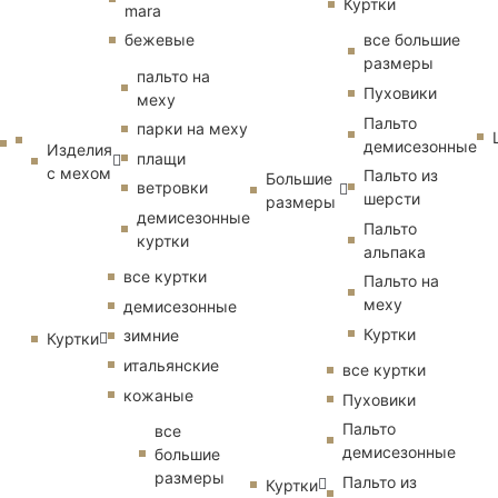
Куртки
mara
бежевые
все большие
размеры
пальто на
Пуховики
меху
Пальто
парки на меху
демисезонные
Изделия
плащи
с мехом
Пальто из
Большие
ветровки
шерсти
размеры
демисезонные
Пальто
куртки
альпака
все куртки
Пальто на
меху
демисезонные
Куртки
зимние
Куртки
итальянские
все куртки
кожаные
Пуховики
Пальто
все
демисезонные
большие
размеры
Пальто из
Куртки