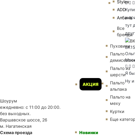
Stylex
Купи
ADD
и пр
Албана
тут 
Все
друг
бренды
Пуховики
BK1
Ольг
Пальто
Мос
демисезон
Пальто из
Я бы
шерсти
Ну и
Пальто
АКЦИЯ
альпака
Пальто на
Шоурум
меху
ежедневно: с 11:00 до 20:00.
Куртки
без выходных.
Еще катего
Варшавское шоссе, 26
м. Нагатинская
Новинки
Схема проезда