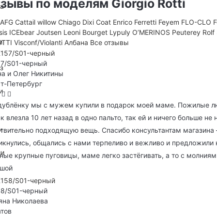
зывы по моделям Giorgio Rotti
на
D
AFG
Cattail willow
Chiago
Dixi Coat
Enrico Ferretti
Feyem
FLO-CLO
sis
ICEbear
Joutsen
Leoni Bourget
Lypuly
O’MERINOS
Peuterey
Rolf
и
UTTI
Visconf/Violanti
Албана
Все отзывы
7/S01-черный
з
а и Олег Никитины
т-Петербург
и
дублёнку мы с мужем купили в подарок моей маме. Пожилые лю
к влезла 10 лет назад в одно пальто, так ей и ничего больше не
и
твительно подходящую вещь. Спасибо консультантам магазина — 
икнулись, общались с нами терпеливо и вежливо и предложили 
ии
ные крупные пуговицы, маме легко застёгивать, а то с молния
ьшой
58/S01-черный
яна Николаева
тов