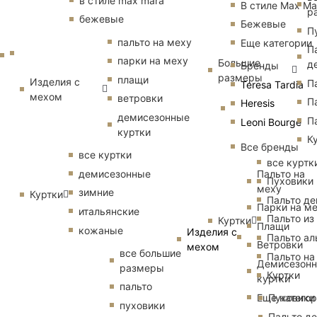
в стиле max mara
В стиле Max Ma
р
бежевые
Бежевые
П
пальто на меху
Еще категории
П
парки на меху
Большие
д
Бренды
размеры
плащи
Изделия с
П
Teresa Tardia
мехом
ветровки
П
Heresis
демисезонные
П
Leoni Bourge
куртки
К
Все бренды
все куртки
все куртк
Пальто на
демисезонные
Пуховики
меху
зимние
Куртки
Пальто д
Парки на м
итальянские
Пальто из
Куртки
Плащи
кожаные
Изделия с
Пальто ал
Ветровки
мехом
все большие
Пальто на
Демисезон
размеры
Куртки
куртки
пальто
Еще катего
Пуховики
пуховики
Пальто д