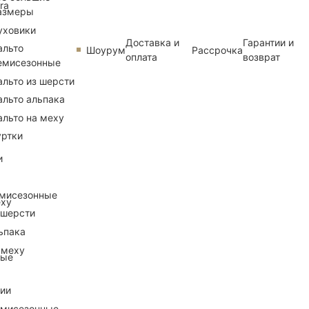
ra
азмеры
уховики
Доставка и
Гарантии и
альто
Шоурум
Рассрочка
оплата
возврат
емисезонные
альто из шерсти
альто альпака
альто на меху
уртки
и
емисезонные
еху
 шерсти
ьпака
 меху
ные
рии
емисезонные