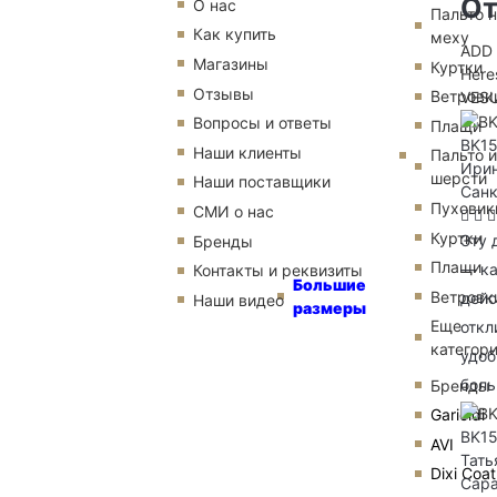
От
О нас
Пальто 
Как купить
меху
AD
Магазины
Куртки
Here
Отзывы
Ветровк
VES
Вопросы и ответы
Плащи
BK15
Наши клиенты
Пальто и
Ирин
шерсти
Наши поставщики
Санк
Пуховик
СМИ о нас
Куртки
Эту 
Бренды
Плащи
— ка
Контакты и реквизиты
Большие
Ветровк
дейс
Наши видео
размеры
Еще
откл
категор
удоб
бол
Бренды
Garioldi
BK1
AVI
Тать
Dixi Coat
Сара