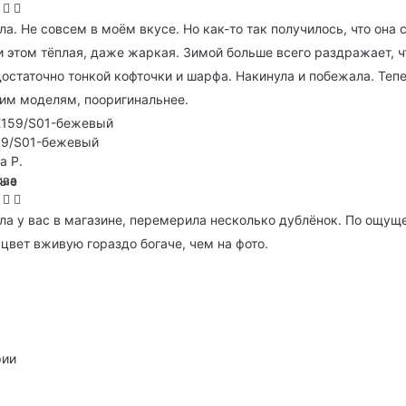
ла. Не совсем в моём вкусе. Но как-то так получилось, что она
и этом тёплая, даже жаркая. Зимой больше всего раздражает, ч
достаточно тонкой кофточки и шарфа. Накинула и побежала. Те
им моделям, пооригинальнее.
59/S01-бежевый
а Р.
ква
ные
ла у вас в магазине, перемерила несколько дублёнок. По ощуще
 цвет вживую гораздо богаче, чем на фото.
рии