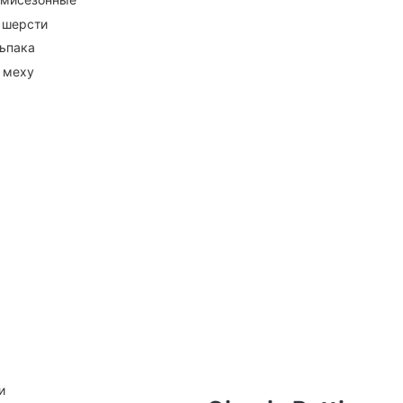
 шерсти
ьпака
 меху
и