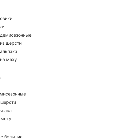
ховики
ки
 демисезонные
 из шерсти
 альпака
 на меху
о
емисезонные
 шерсти
ьпака
 меху
се большие