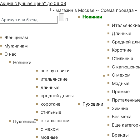
Акция "Лучшая цена" до 06.08
- магазин в Москве -
- Схема проезда -
Новинки
Итальянские
Длинные
Женщинам
Средней дл
Мужчинам
Короткие
О нас
Стильные
Новинки
С капюшоно
все пуховики
С мехом
итальянские
Модные
длинные
Прямые
средней длины
Приталенны
Пуховики
короткие
Зимние
стильные
Без меха
с капюшоном
Пуховики
Еще категор
с мехом
Бренды
модные