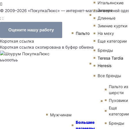
Итальянские
Зимние
© 2009–2026 «ПокупкаЛюкс» — интернет-магазин верхней од
Длинные
: :
Зимние куртки
Оцените нашу работу
Пальто
На меху
Еще категории
Короткая ссылка
Короткая ссылка скопирована в буфер обмена
Бренды
Teresa Tardia
ььооотьь
Heresis
Все бренды
Пальто из
шерсти
Пуховики
Еще
категории
Мужчинам
Большие
Бренды
размеры