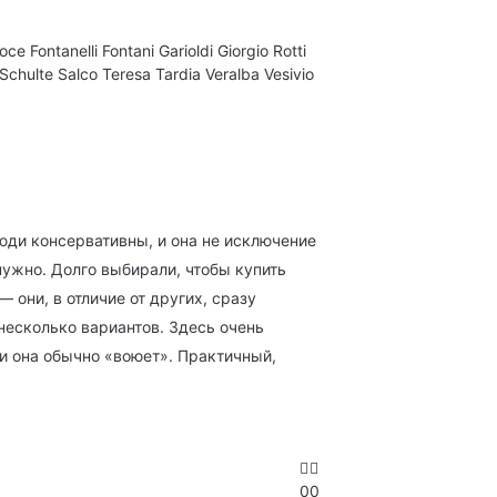
Foce
Fontanelli
Fontani
Garioldi
Giorgio Rotti
 Schulte
Salco
Teresa Tardia
Veralba
Vesivio
ди консервативны, и она не исключение
 нужно. Долго выбирали, чтобы купить
они, в отличие от других, сразу
несколько вариантов. Здесь очень
ми она обычно «воюет». Практичный,
0
0