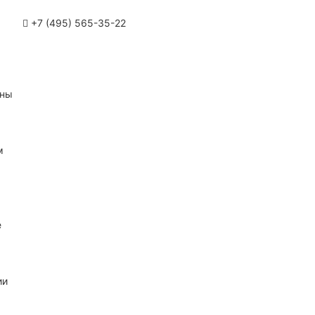
+7 (495) 565-35-22
ины
м
е
ии