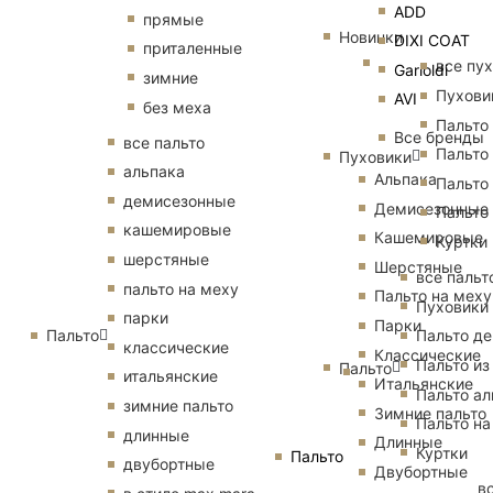
ADD
прямые
Новинки
DIXI COAT
приталенные
все пу
Garioldi
зимние
Пухови
AVI
без меха
Пальто
Все бренды
все пальто
Пальто
Пуховики
альпака
Альпака
Пальто
демисезонные
Демисезонные
Пальто
кашемировые
Кашемировые
Куртки
шерстяные
Шерстяные
все пальт
пальто на меху
Пальто на меху
Пуховики
парки
Парки
Пальто
Пальто д
классические
Классические
Пальто из
Пальто
итальянские
Итальянские
Пальто ал
зимние пальто
Зимние пальто
Пальто на
длинные
Длинные
Куртки
Пальто
двубортные
Двубортные
в