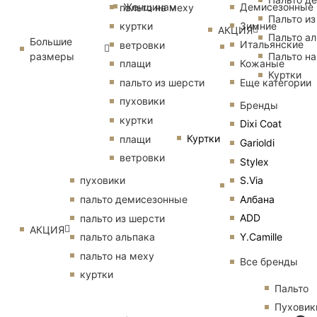
Женщинам
Демисезонные
пальто на меху
Пальто из
Зимние
куртки
АКЦИЯ
Пальто ал
Большие
Итальянские
ветровки
размеры
Пальто на
Кожаные
плащи
Куртки
Еще категории
пальто из шерсти
пуховики
Бренды
куртки
Dixi Coat
Куртки
плащи
Garioldi
ветровки
Stylex
S.Via
пуховики
Албана
пальто демисезонные
ADD
пальто из шерсти
АКЦИЯ
Y.Camille
пальто альпака
пальто на меху
Все бренды
куртки
Пальто
Пуховик