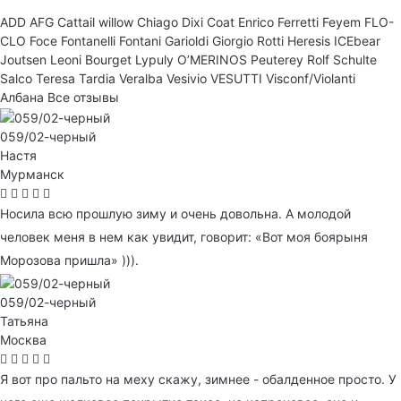
ADD
AFG
Cattail willow
Chiago
Dixi Coat
Enrico Ferretti
Feyem
FLO-
CLO
Foce
Fontanelli
Fontani
Garioldi
Giorgio Rotti
Heresis
ICEbear
Joutsen
Leoni Bourget
Lypuly
O’MERINOS
Peuterey
Rolf Schulte
Salco
Teresa Tardia
Veralba
Vesivio
VESUTTI
Visconf/Violanti
Албана
Все отзывы
059/02-черный
Настя
Мурманск
Носила всю прошлую зиму и очень довольна. А молодой
человек меня в нем как увидит, говорит: «Вот моя боярыня
Морозова пришла» ))).
059/02-черный
Татьяна
Москва
Я вот про пальто на меху скажу, зимнее - обалденное просто. У