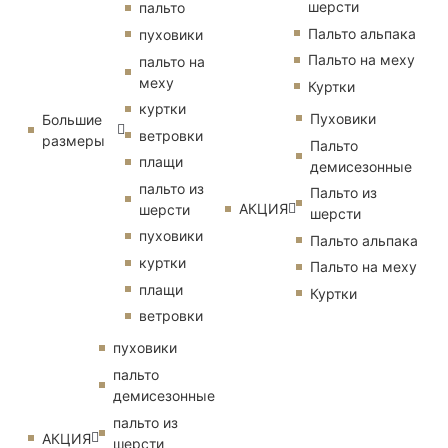
шерсти
пальто
Пальто альпака
пуховики
Пальто на меху
пальто на
меху
Куртки
куртки
Пуховики
Большие
ветровки
размеры
Пальто
плащи
демисезонные
пальто из
Пальто из
АКЦИЯ
шерсти
шерсти
пуховики
Пальто альпака
куртки
Пальто на меху
плащи
Куртки
ветровки
пуховики
пальто
демисезонные
пальто из
АКЦИЯ
шерсти