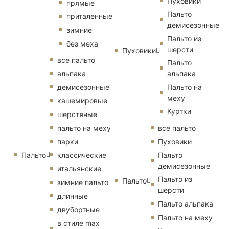
Пуховики
прямые
Пальто
приталенные
демисезонные
зимние
Пальто из
без меха
шерсти
Пуховики
все пальто
Пальто
альпака
альпака
демисезонные
Пальто на
меху
кашемировые
Куртки
шерстяные
пальто на меху
все пальто
парки
Пуховики
Пальто
классические
Пальто
демисезонные
итальянские
Пальто из
Пальто
зимние пальто
шерсти
длинные
Пальто альпака
двубортные
Пальто на меху
в стиле max