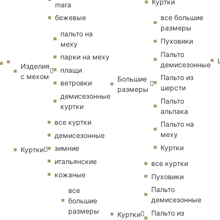
Куртки
mara
бежевые
все большие
размеры
пальто на
Пуховики
меху
Пальто
парки на меху
демисезонные
Изделия
плащи
с мехом
Пальто из
Большие
ветровки
шерсти
размеры
демисезонные
Пальто
куртки
альпака
все куртки
Пальто на
меху
демисезонные
Куртки
зимние
Куртки
итальянские
все куртки
кожаные
Пуховики
Пальто
все
демисезонные
большие
размеры
Пальто из
Куртки