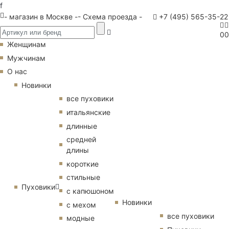
f
- магазин в Москве -
- Схема проезда -
+7 (495) 565-35-22
0
0
Женщинам
Мужчинам
О нас
Новинки
все пуховики
итальянские
длинные
средней
длины
короткие
стильные
Пуховики
с капюшоном
Новинки
с мехом
все пуховики
модные