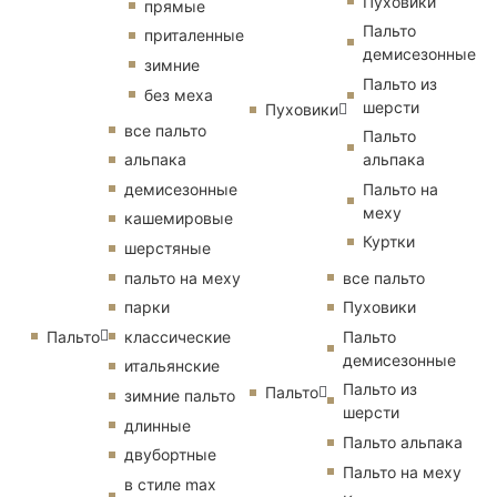
Пуховики
прямые
Пальто
приталенные
демисезонные
зимние
Пальто из
без меха
шерсти
Пуховики
все пальто
Пальто
альпака
альпака
демисезонные
Пальто на
меху
кашемировые
Куртки
шерстяные
пальто на меху
все пальто
парки
Пуховики
Пальто
классические
Пальто
демисезонные
итальянские
Пальто из
Пальто
зимние пальто
шерсти
длинные
Пальто альпака
двубортные
Пальто на меху
в стиле max