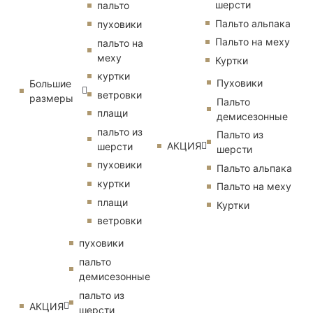
шерсти
пальто
Пальто альпака
пуховики
Пальто на меху
пальто на
меху
Куртки
куртки
Пуховики
Большие
ветровки
размеры
Пальто
плащи
демисезонные
пальто из
Пальто из
АКЦИЯ
шерсти
шерсти
пуховики
Пальто альпака
куртки
Пальто на меху
плащи
Куртки
ветровки
пуховики
пальто
демисезонные
пальто из
АКЦИЯ
шерсти