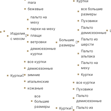
Куртки
mara
бежевые
все большие
размеры
пальто на
Пуховики
меху
Пальто
парки на меху
демисезонные
Изделия
плащи
с мехом
Пальто из
Большие
ветровки
шерсти
размеры
демисезонные
Пальто
куртки
альпака
все куртки
Пальто на
меху
демисезонные
Куртки
зимние
Куртки
итальянские
все куртки
кожаные
Пуховики
Пальто
все
демисезонные
большие
размеры
Пальто из
Куртки