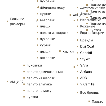
пуховики
Пальто д
Женщинам
Демисезонные
пальто на меху
Пальто из
Зимние
куртки
АКЦИЯ
Пальто ал
Большие
Итальянские
ветровки
размеры
Пальто на
Кожаные
плащи
Куртки
Еще категории
пальто из шерсти
пуховики
Бренды
куртки
Dixi Coat
Куртки
плащи
Garioldi
ветровки
Stylex
S.Via
пуховики
Албана
пальто демисезонные
ADD
пальто из шерсти
АКЦИЯ
Y.Camille
пальто альпака
пальто на меху
Все бренды
куртки
Пальто