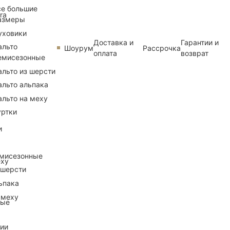
се большие
ra
азмеры
уховики
Доставка и
Гарантии и
альто
Шоурум
Рассрочка
оплата
возврат
емисезонные
альто из шерсти
альто альпака
альто на меху
уртки
и
емисезонные
еху
 шерсти
ьпака
 меху
ные
рии