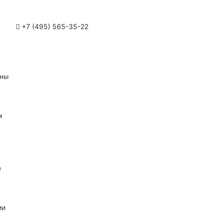
+7 (495) 565-35-22
ины
м
е
ии