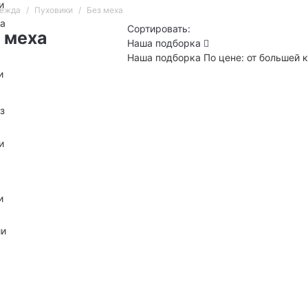
и
дежда
Пуховики
Без меха
на
Сортировать:
 меха
Наша подборка
Наша подборка
По цене: от большей
и
з
и
и
ии