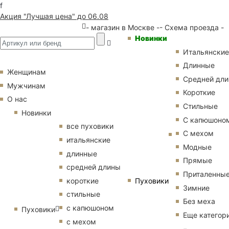
f
Акция "Лучшая цена" до 06.08
- магазин в Москве -
- Схема проезда -
Новинки
Итальянские
Длинные
Женщинам
Средней дл
Мужчинам
Короткие
О нас
Стильные
Новинки
С капюшоно
все пуховики
С мехом
итальянские
Модные
длинные
Прямые
средней длины
Приталенны
Пуховики
короткие
Зимние
стильные
Без меха
с капюшоном
Пуховики
Еще категор
с мехом