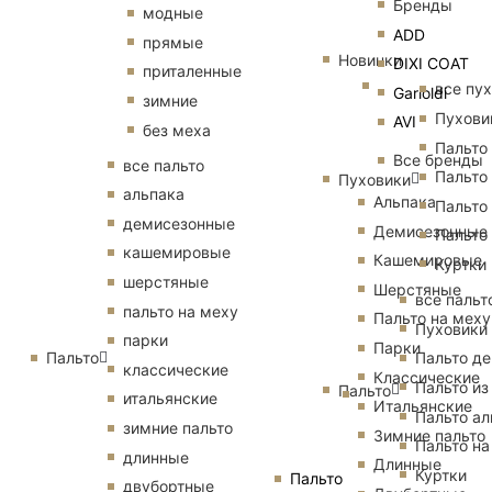
Бренды
модные
ADD
прямые
Новинки
DIXI COAT
приталенные
все пу
Garioldi
зимние
Пухови
AVI
без меха
Пальто
Все бренды
все пальто
Пальто
Пуховики
альпака
Альпака
Пальто
демисезонные
Демисезонные
Пальто
кашемировые
Кашемировые
Куртки
шерстяные
Шерстяные
все пальт
пальто на меху
Пальто на меху
Пуховики
парки
Парки
Пальто
Пальто д
классические
Классические
Пальто из
Пальто
итальянские
Итальянские
Пальто ал
зимние пальто
Зимние пальто
Пальто на
длинные
Длинные
Куртки
Пальто
двубортные