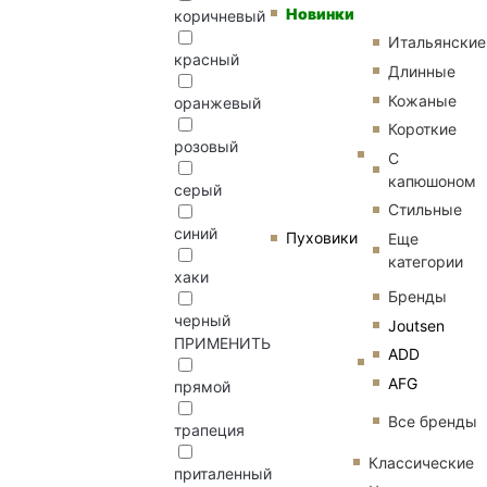
Новинки
коричневый
Итальянские
красный
Длинные
Кожаные
оранжевый
Короткие
розовый
С
капюшоном
серый
Стильные
синий
Пуховики
Еще
категории
хаки
Бренды
черный
Joutsen
ПРИМЕНИТЬ
ADD
AFG
прямой
Все бренды
трапеция
Классические
приталенный