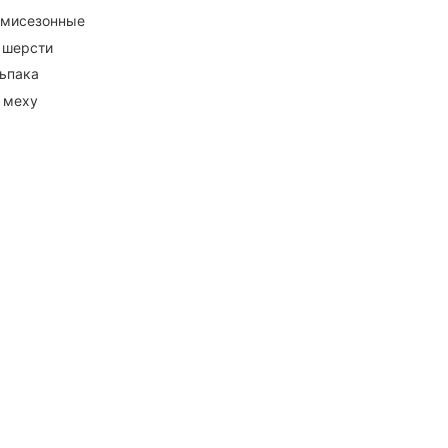
емисезонные
 шерсти
ьпака
 меху