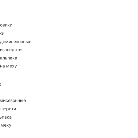
ховики
ки
 демисезонные
 из шерсти
 альпака
 на меху
о
емисезонные
 шерсти
ьпака
 меху