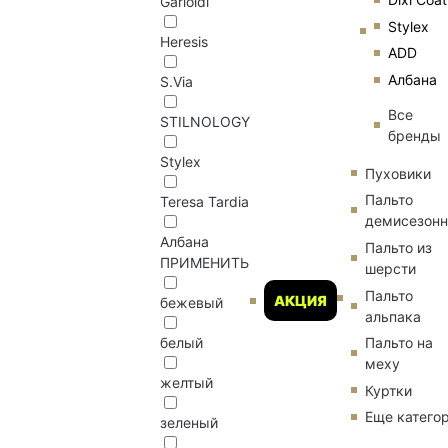
Garioldi
Stylex
Heresis
ADD
Албана
S.Via
Все
STILNOLOGY
бренды
Stylex
Пуховики
Пальто
Teresa Tardia
демисезон
Албана
Пальто из
ПРИМЕНИТЬ
шерсти
Пальто
АКЦИЯ
бежевый
альпака
Пальто на
белый
меху
желтый
Куртки
Еще катего
зеленый