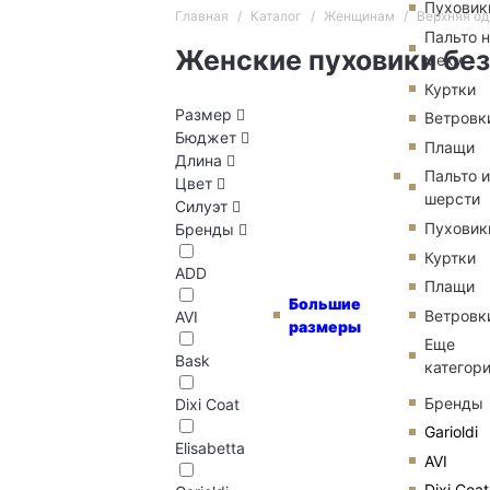
Пуховик
Главная
Каталог
Женщинам
Верхняя о
Пальто 
Женские пуховики без
меху
Куртки
Размер
Ветровк
Бюджет
Плащи
Длина
Пальто и
Цвет
шерсти
Силуэт
Пуховик
Бренды
Куртки
ADD
Плащи
Большие
Ветровк
AVI
размеры
Еще
Bask
категор
Бренды
Dixi Coat
Garioldi
Elisabetta
AVI
Dixi Coat