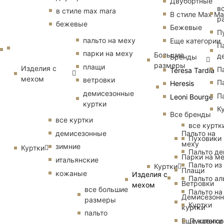
Двубортные
в
в стиле max mara
В стиле Max Ma
р
бежевые
Бежевые
П
пальто на меху
Еще категории
П
парки на меху
Большие
д
Бренды
размеры
плащи
Изделия с
П
Teresa Tardia
мехом
ветровки
П
Heresis
демисезонные
П
Leoni Bourge
куртки
К
Все бренды
все куртки
все куртк
Пальто на
демисезонные
Пуховики
меху
зимние
Куртки
Пальто д
Парки на м
итальянские
Пальто из
Куртки
Плащи
кожаные
Изделия с
Пальто ал
Ветровки
мехом
все большие
Пальто на
Демисезон
размеры
Куртки
куртки
пальто
Еще катего
Пуховики