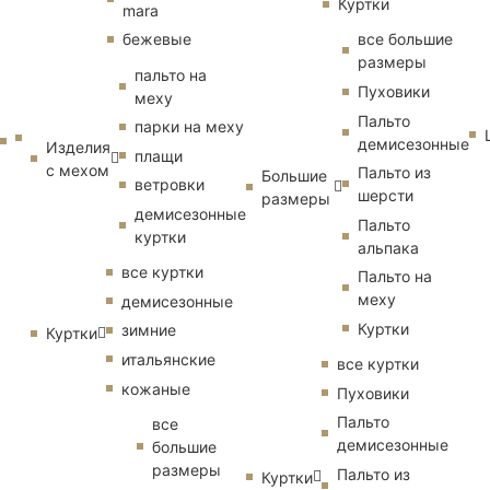
Куртки
mara
бежевые
все большие
размеры
пальто на
Пуховики
меху
Пальто
парки на меху
демисезонные
Изделия
плащи
с мехом
Пальто из
Большие
ветровки
шерсти
размеры
демисезонные
Пальто
куртки
альпака
все куртки
Пальто на
меху
демисезонные
Куртки
зимние
Куртки
итальянские
все куртки
кожаные
Пуховики
Пальто
все
демисезонные
большие
размеры
Пальто из
Куртки