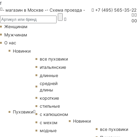
f
- магазин в Москве -
- Схема проезда -
+7 (495) 565-35-22
0
0
Женщинам
Мужчинам
О нас
Новинки
все пуховики
итальянские
длинные
средней
длины
короткие
стильные
Пуховики
с капюшоном
Новинки
с мехом
все пуховики
модные