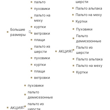
шерсти
пальто
Пальто альпака
пуховики
Пальто на меху
пальто на
меху
Куртки
куртки
Пуховики
Большие
ветровки
размеры
Пальто
плащи
демисезонные
пальто из
Пальто из
АКЦИЯ
шерсти
шерсти
пуховики
Пальто альпака
куртки
Пальто на меху
плащи
Куртки
ветровки
пуховики
пальто
демисезонные
пальто из
АКЦИЯ
шерсти