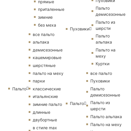
Пуховики
прямые
Пальто
приталенные
демисезонные
зимние
Пальто из
без меха
шерсти
Пуховики
все пальто
Пальто
альпака
альпака
демисезонные
Пальто на
меху
кашемировые
Куртки
шерстяные
пальто на меху
все пальто
парки
Пуховики
Пальто
классические
Пальто
демисезонные
итальянские
Пальто из
Пальто
зимние пальто
шерсти
длинные
Пальто альпака
двубортные
Пальто на меху
в стиле max