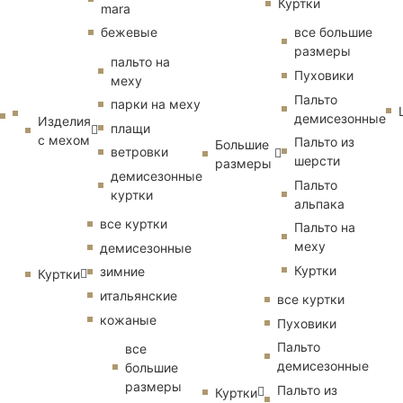
Куртки
mara
бежевые
все большие
размеры
пальто на
Пуховики
меху
Пальто
парки на меху
демисезонные
Изделия
плащи
с мехом
Пальто из
Большие
ветровки
шерсти
размеры
демисезонные
Пальто
куртки
альпака
все куртки
Пальто на
меху
демисезонные
Куртки
зимние
Куртки
итальянские
все куртки
кожаные
Пуховики
Пальто
все
демисезонные
большие
размеры
Пальто из
Куртки