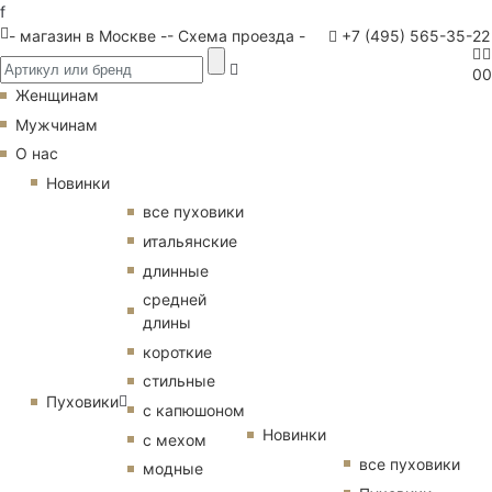
f
- магазин в Москве -
- Схема проезда -
+7 (495) 565-35-22
0
0
Женщинам
Мужчинам
О нас
Новинки
все пуховики
итальянские
длинные
средней
длины
короткие
стильные
Пуховики
с капюшоном
Новинки
с мехом
все пуховики
модные