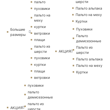
шерсти
пальто
Пальто альпака
пуховики
Пальто на меху
пальто на
меху
Куртки
куртки
Пуховики
Большие
ветровки
размеры
Пальто
плащи
демисезонные
пальто из
Пальто из
АКЦИЯ
шерсти
шерсти
пуховики
Пальто альпака
куртки
Пальто на меху
плащи
Куртки
ветровки
пуховики
пальто
демисезонные
пальто из
АКЦИЯ
шерсти