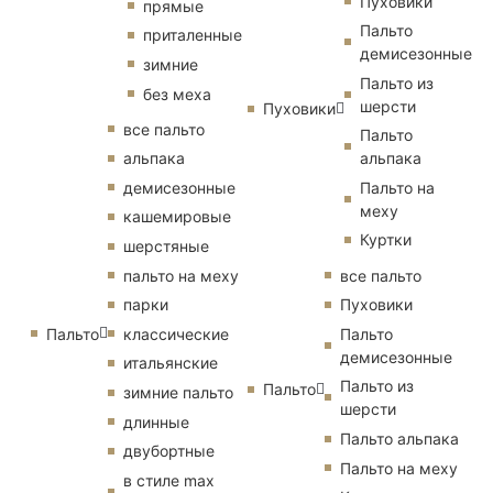
Пуховики
прямые
Пальто
приталенные
демисезонные
зимние
Пальто из
без меха
шерсти
Пуховики
все пальто
Пальто
альпака
альпака
демисезонные
Пальто на
меху
кашемировые
Куртки
шерстяные
пальто на меху
все пальто
парки
Пуховики
Пальто
классические
Пальто
демисезонные
итальянские
Пальто из
Пальто
зимние пальто
шерсти
длинные
Пальто альпака
двубортные
Пальто на меху
в стиле max