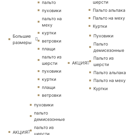
шерсти
пальто
Пальто альпака
пуховики
Пальто на меху
пальто на
меху
Куртки
куртки
Пуховики
Большие
ветровки
размеры
Пальто
плащи
демисезонные
пальто из
Пальто из
АКЦИЯ
шерсти
шерсти
пуховики
Пальто альпака
куртки
Пальто на меху
плащи
Куртки
ветровки
пуховики
пальто
демисезонные
пальто из
АКЦИЯ
шерсти