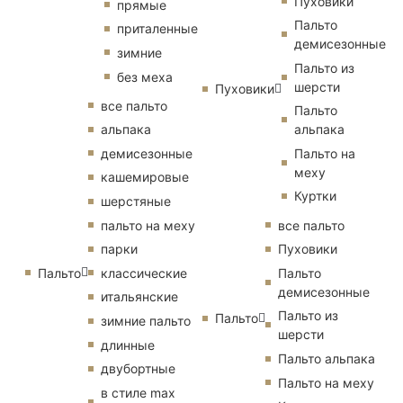
Пуховики
прямые
Пальто
приталенные
демисезонные
зимние
Пальто из
без меха
шерсти
Пуховики
все пальто
Пальто
альпака
альпака
демисезонные
Пальто на
меху
кашемировые
Куртки
шерстяные
пальто на меху
все пальто
парки
Пуховики
Пальто
классические
Пальто
демисезонные
итальянские
Пальто из
Пальто
зимние пальто
шерсти
длинные
Пальто альпака
двубортные
Пальто на меху
в стиле max