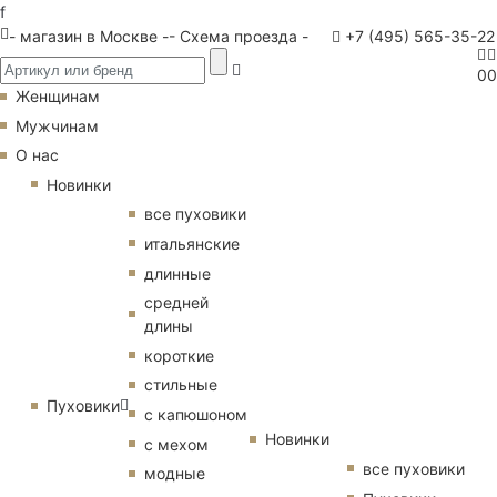
f
- магазин в Москве -
- Схема проезда -
+7 (495) 565-35-22
0
0
Женщинам
Мужчинам
О нас
Новинки
все пуховики
итальянские
длинные
средней
длины
короткие
стильные
Пуховики
с капюшоном
Новинки
с мехом
все пуховики
модные