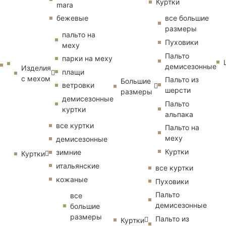
Куртки
mara
бежевые
все большие
размеры
пальто на
Пуховики
меху
Пальто
парки на меху
демисезонные
Изделия
плащи
с мехом
Пальто из
Большие
ветровки
шерсти
размеры
демисезонные
Пальто
куртки
альпака
все куртки
Пальто на
меху
демисезонные
Куртки
зимние
Куртки
итальянские
все куртки
кожаные
Пуховики
Пальто
все
демисезонные
большие
размеры
Пальто из
Куртки