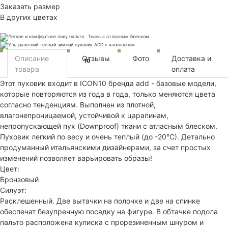
Заказать размер
В других цветах
Описание
Отзывы
Фото
Доставка и
10
товара
оплата
Этот пуховик входит в ICON10 бренда add - базовые модели,
которые повторяются из года в года, только меняются цвета
согласно тенденциям. Выполнен из плотной,
влагонепроницаемой, устойчивой к царапинам,
непропускающей пух (Downproof) ткани с атласным блеском.
Пуховик легкий по весу и очень теплый (до -20°С). Детально
продуманный итальянскими дизайнерами, за счет простых
изменений позволяет варьировать образы!
Цвет:
Бронзовый
Силуэт:
Расклешенный. Две вытачки на полочке и две на спинке
обеспечат безупречную посадку на фигуре. В обтачке подола
пальто расположена кулиска с прорезиненным шнуром и