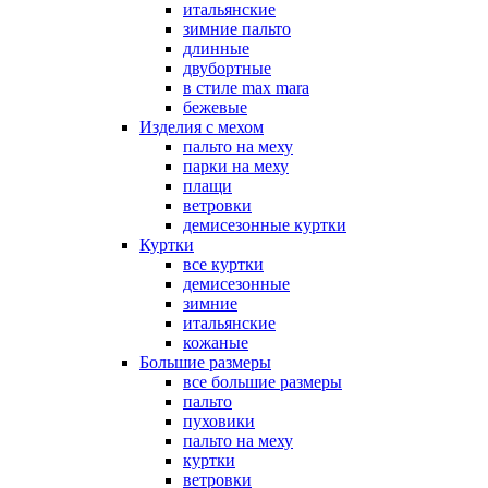
итальянские
зимние пальто
длинные
двубортные
в стиле max mara
бежевые
Изделия с мехом
пальто на меху
парки на меху
плащи
ветровки
демисезонные куртки
Куртки
все куртки
демисезонные
зимние
итальянские
кожаные
Большие размеры
все большие размеры
пальто
пуховики
пальто на меху
куртки
ветровки