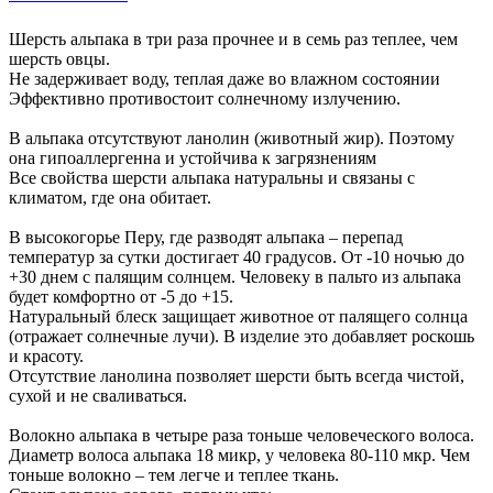
Шерсть альпака в три раза прочнее и в семь раз теплее, чем
шерсть овцы.
Не задерживает воду, теплая даже во влажном состоянии
Эффективно противостоит солнечному излучению.
В альпака отсутствуют ланолин (животный жир). Поэтому
она гипоаллергенна и устойчива к загрязнениям
Все свойства шерсти альпака натуральны и связаны с
климатом, где она обитает.
В высокогорье Перу, где разводят альпака – перепад
температур за сутки достигает 40 градусов. От -10 ночью до
+30 днем с палящим солнцем. Человеку в пальто из альпака
будет комфортно от -5 до +15.
Натуральный блеск защищает животное от палящего солнца
(отражает солнечные лучи). В изделие это добавляет роскошь
и красоту.
Отсутствие ланолина позволяет шерсти быть всегда чистой,
сухой и не сваливаться.
Волокно альпака в четыре раза тоньше человеческого волоса.
Диаметр волоса альпака 18 микр, у человека 80-110 мкр. Чем
тоньше волокно – тем легче и теплее ткань.