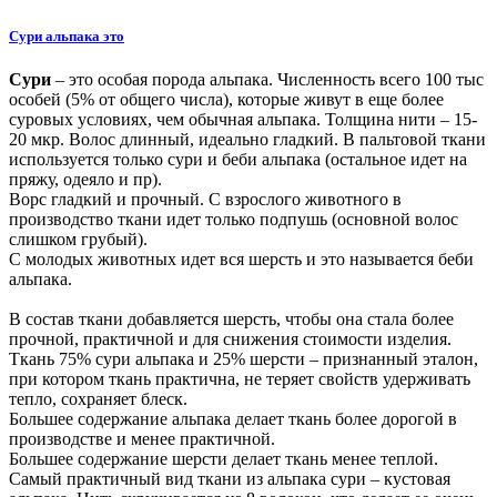
Сури альпака это
Сури
– это особая порода альпака. Численность всего 100 тыс
особей (5% от общего числа), которые живут в еще более
суровых условиях, чем обычная альпака. Толщина нити – 15-
20 мкр. Волос длинный, идеально гладкий. В пальтовой ткани
используется только сури и беби альпака (остальное идет на
пряжу, одеяло и пр).
Ворс гладкий и прочный. С взрослого животного в
производство ткани идет только подпушь (основной волос
слишком грубый).
С молодых животных идет вся шерсть и это называется беби
альпака.
В состав ткани добавляется шерсть, чтобы она стала более
прочной, практичной и для снижения стоимости изделия.
Ткань 75% сури альпака и 25% шерсти – признанный эталон,
при котором ткань практична, не теряет свойств удерживать
тепло, сохраняет блеск.
Большее содержание альпака делает ткань более дорогой в
производстве и менее практичной.
Большее содержание шерсти делает ткань менее теплой.
Самый практичный вид ткани из альпака сури – кустовая