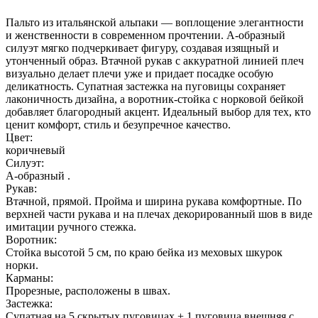
Пальто из итальянской альпаки — воплощение элегантности
и женственности в современном прочтении. А-образный
силуэт мягко подчеркивает фигуру, создавая изящный и
утонченный образ. Втачной рукав с аккуратной линией плеч
визуально делает плечи уже и придает посадке особую
деликатность. Супатная застежка на пуговицы сохраняет
лаконичность дизайна, а воротник-стойка с норковой бейкой
добавляет благородный акцент. Идеальный выбор для тех, кто
ценит комфорт, стиль и безупречное качество.
Цвет:
коричневый
Силуэт:
А-образный .
Рукав:
Втачной, прямой. Пройма и ширина рукава комфортные. По
верхней части рукава и на плечах декорированный шов в виде
имитации ручного стежка.
Воротник:
Стойка высотой 5 см, по краю бейка из меховых шкурок
норки.
Карманы:
Прорезные, расположены в швах.
Застежка:
Супатная на 5 скрытых пуговицах + 1 пуговица внешняя с