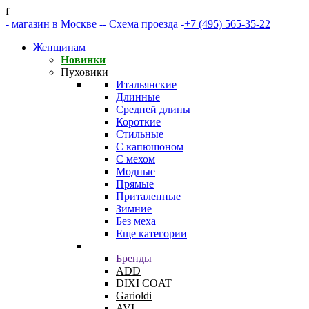
f
- магазин в Москве -
- Схема проезда -
+7 (495) 565-35-22
Женщинам
Новинки
Пуховики
Итальянские
Длинные
Средней длины
Короткие
Стильные
С капюшоном
С мехом
Модные
Прямые
Приталенные
Зимние
Без меха
Еще категории
Бренды
ADD
DIXI COAT
Garioldi
AVI