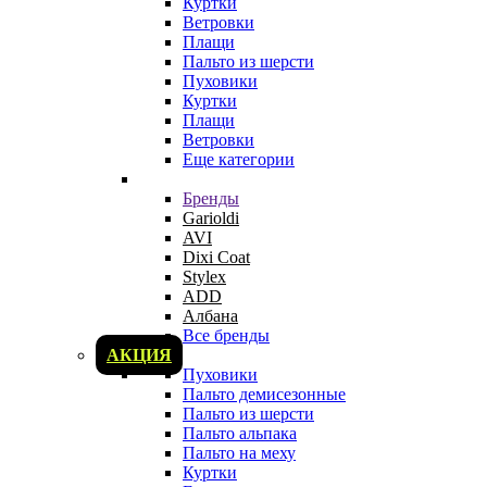
Куртки
Ветровки
Плащи
Пальто из шерсти
Пуховики
Куртки
Плащи
Ветровки
Еще категории
Бренды
Garioldi
AVI
Dixi Coat
Stylex
ADD
Албана
Все бренды
АКЦИЯ
Пуховики
Пальто демисезонные
Пальто из шерсти
Пальто альпака
Пальто на меху
Куртки