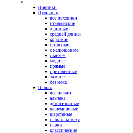
Новинки
Пуховики
все пуховики
итальянские
длинные
средней длины
короткие
стильные
с капюшоном
с мехом
модные
прямые
приталенные
зимние
без меха
Пальто
все пальто
альпака
демисезонные
кашемировые
шерстяные
пальто на меху
парки
классические