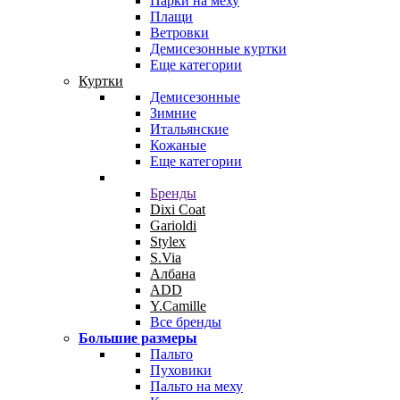
Парки на меху
Плащи
Ветровки
Демисезонные куртки
Еще категории
Куртки
Демисезонные
Зимние
Итальянские
Кожаные
Еще категории
Бренды
Dixi Coat
Garioldi
Stylex
S.Via
Албана
ADD
Y.Camille
Все бренды
Большие размеры
Пальто
Пуховики
Пальто на меху