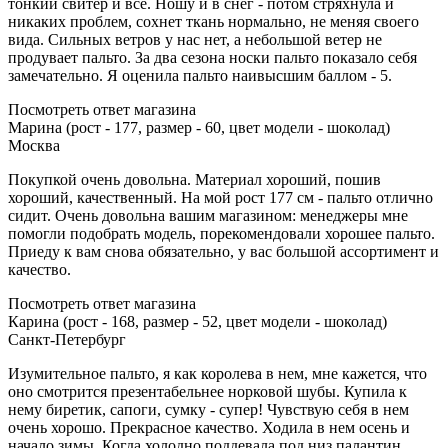
тонкий свитер и все. Ношу и в снег - потом стряхнула и
никаких проблем, сохнет ткань нормально, не меняя своего
вида. Сильных ветров у нас нет, а небольшой ветер не
продувает пальто. За два сезона носки пальто показало себя
замечательно. Я оценила пальто наивысшим баллом - 5.
Посмотреть ответ магазина
Марина (рост - 177, размер - 60, цвет модели - шоколад)
Москва
Покупкой очень довольна. Материал хороший, пошив
хороший, качественный. На мой рост 177 см - пальто отлично
сидит. Очень довольна вашим магазином: менеджеры мне
помогли подобрать модель, порекомендовали хорошее пальто.
Приеду к вам снова обязательно, у вас большой ассортимент и
качество.
Посмотреть ответ магазина
Карина (рост - 168, размер - 52, цвет модели - шоколад)
Санкт-Петербург
Изумительное пальто, я как королева в нем, мне кажется, что
оно смотрится презентабельнее норковой шубы. Купила к
нему биретик, сапоги, сумку - супер! Чувствую себя в нем
очень хорошо. Прекрасное качество. Ходила в нем осень и
начало зимы. Когда холодно поддевала под низ палантин.