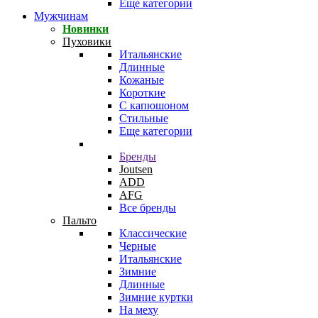
Еще категории
Мужчинам
Новинки
Пуховики
Итальянские
Длинные
Кожаные
Короткие
С капюшоном
Стильные
Еще категории
Бренды
Joutsen
ADD
AFG
Все бренды
Пальто
Классические
Черные
Итальянские
Зимние
Длинные
Зимние куртки
На меху