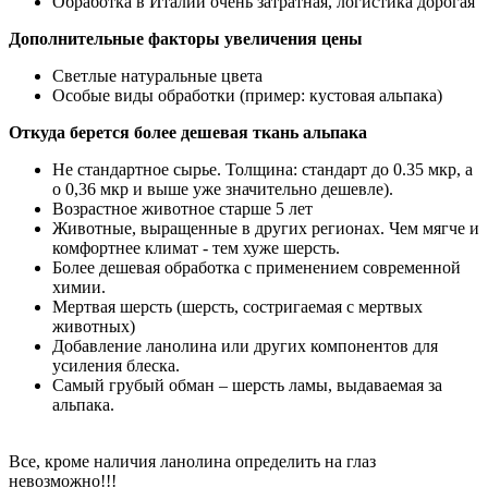
Обработка в Италии очень затратная, логистика дорогая
Дополнительные факторы увеличения цены
Светлые натуральные цвета
Особые виды обработки (пример: кустовая альпака)
Откуда берется более дешевая ткань альпака
Не стандартное сырье. Толщина: стандарт до 0.35 мкр, а
о 0,36 мкр и выше уже значительно дешевле).
Возрастное животное старше 5 лет
Животные, выращенные в других регионах. Чем мягче и
комфортнее климат - тем хуже шерсть.
Более дешевая обработка с применением современной
химии.
Мертвая шерсть (шерсть, состригаемая с мертвых
животных)
Добавление ланолина или других компонентов для
усиления блеска.
Самый грубый обман – шерсть ламы, выдаваемая за
альпака.
Все, кроме наличия ланолина определить на глаз
невозможно!!!