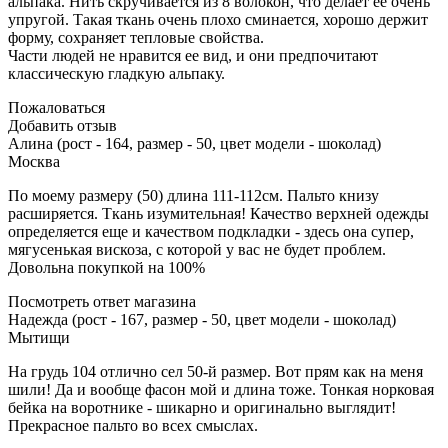
альпака. Нить скручивается из 8 волокон, что делает ее очень
упругой. Такая ткань очень плохо сминается, хорошо держит
форму, сохраняет тепловые свойства.
Части людей не нравится ее вид, и они предпочитают
классическую гладкую альпаку.
Пожаловаться
Добавить отзыв
Алина (рост - 164, размер - 50, цвет модели - шоколад)
Москва
По моему размеру (50) длина 111-112см. Пальто книзу
расширяется. Ткань изумительная! Качество верхней одежды
определяется еще и качеством подкладки - здесь она супер,
мягусенькая вискоза, с которой у вас не будет проблем.
Довольна покупкой на 100%
Посмотреть ответ магазина
Надежда (рост - 167, размер - 50, цвет модели - шоколад)
Мытищи
На грудь 104 отлично сел 50-й размер. Вот прям как на меня
шили! Да и вообще фасон мой и длина тоже. Тонкая норковая
бейка на воротнике - шикарно и оригинально выглядит!
Прекрасное пальто во всех смыслах.