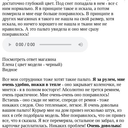
достаточно глубокий цвет. Под снег попадала в нем - все с
ним нормально. Я в принципе такое и искала, а потом
померила и мне еще больше понравилось. В принципе в
других магазинах я такого не нашла на свой размер, хотя
искала, но ничего хорошего не нашла и ткани мне не
нравились. А это пальто увидела и оно мне сразу
понравилось!
Посмотреть ответ магазина
Елена ( цвет модели - черный)
Видное
Все мои сотрудники тоже хотят такие пальто.
Я за рулем, мне
очень удобно, ножки в тепле
- оно закрывает коленочки, не
мнется - я в полном восторге! Абсолютно не трется ремнем,
очень практичное. Мне очень-очень оно понравилось!
Встаешь - оно сзади не мятое, спереди от ремня - тоже
никаких следов. Оно тепленькое, легкое. Я очень довольна
вашим пальто! Курьер мне на дом привез несколько штук, из
них я себе подобрала модель. Мне понравилось, что он привез
все, что я сказала. Я все перемеряла, остальное он забрал, я по
карточке расплатилась. Никаких проблем!
Очень довольна!