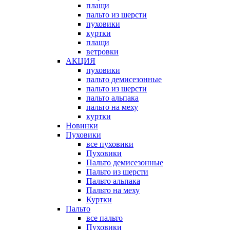
плащи
пальто из шерсти
пуховики
куртки
плащи
ветровки
АКЦИЯ
пуховики
пальто демисезонные
пальто из шерсти
пальто альпака
пальто на меху
куртки
Новинки
Пуховики
все пуховики
Пуховики
Пальто демисезонные
Пальто из шерсти
Пальто альпака
Пальто на меху
Куртки
Пальто
все пальто
Пуховики