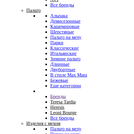
Все бренды
Пальто
Альпака
Демисезонные
Кашемировые
Шерстяные
Пальто на меху
Парки
Классические
Итальянские
Зимние пальто
Длинные
Двубортные
В стиле Max Mara
Бежевые
Еще категории
Бренды
Teresa Tardia
Heresis
Leoni Bourge
Все бренды
Изделия с мехом
Пальто на меху