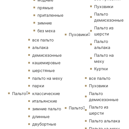
Пуховики
прямые
Пальто
приталенные
демисезонные
зимние
Пальто из
без меха
шерсти
Пуховики
все пальто
Пальто
альпака
альпака
демисезонные
Пальто на
меху
кашемировые
Куртки
шерстяные
пальто на меху
все пальто
парки
Пуховики
Пальто
классические
Пальто
демисезонные
итальянские
Пальто из
Пальто
зимние пальто
шерсти
длинные
Пальто альпака
двубортные
Пальто на меху