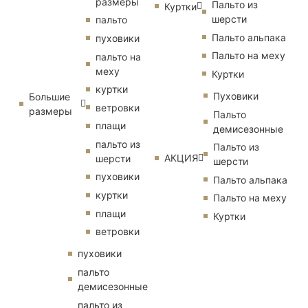
размеры
Пальто из
Куртки
шерсти
пальто
Пальто альпака
пуховики
Пальто на меху
пальто на
меху
Куртки
куртки
Пуховики
Большие
ветровки
размеры
Пальто
плащи
демисезонные
пальто из
Пальто из
АКЦИЯ
шерсти
шерсти
пуховики
Пальто альпака
куртки
Пальто на меху
плащи
Куртки
ветровки
пуховики
пальто
демисезонные
пальто из