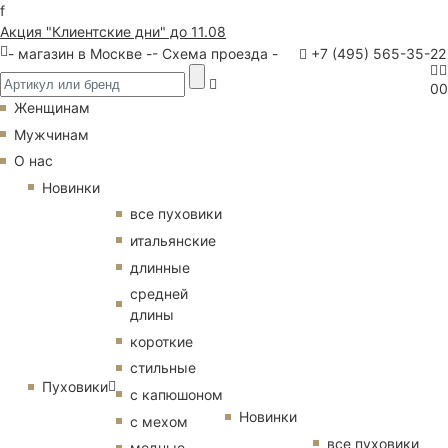
f
Акция "Клиентские дни" до 11.08
- магазин в Москве -
- Схема проезда -
+7 (495) 565-35-22
0
0
Женщинам
Мужчинам
О нас
Новинки
все пуховики
итальянские
длинные
средней
длины
короткие
стильные
Пуховики
с капюшоном
Новинки
с мехом
все пуховики
модные