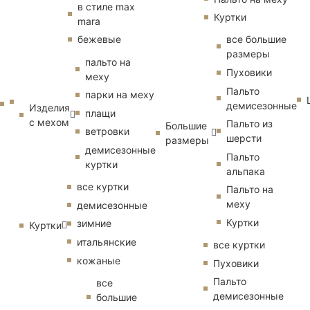
в стиле max
Куртки
mara
бежевые
все большие
размеры
пальто на
Пуховики
меху
Пальто
парки на меху
демисезонные
Изделия
плащи
с мехом
Пальто из
Большие
ветровки
шерсти
размеры
демисезонные
Пальто
куртки
альпака
все куртки
Пальто на
меху
демисезонные
Куртки
зимние
Куртки
итальянские
все куртки
кожаные
Пуховики
Пальто
все
демисезонные
большие