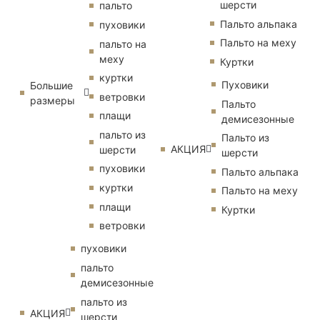
шерсти
пальто
Пальто альпака
пуховики
Пальто на меху
пальто на
меху
Куртки
куртки
Пуховики
Большие
ветровки
размеры
Пальто
плащи
демисезонные
пальто из
Пальто из
АКЦИЯ
шерсти
шерсти
пуховики
Пальто альпака
куртки
Пальто на меху
плащи
Куртки
ветровки
пуховики
пальто
демисезонные
пальто из
АКЦИЯ
шерсти