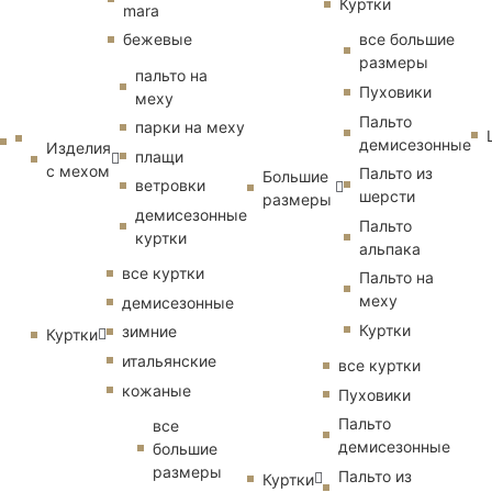
Куртки
mara
бежевые
все большие
размеры
пальто на
Пуховики
меху
Пальто
парки на меху
демисезонные
Изделия
плащи
с мехом
Пальто из
Большие
ветровки
шерсти
размеры
демисезонные
Пальто
куртки
альпака
все куртки
Пальто на
меху
демисезонные
Куртки
зимние
Куртки
итальянские
все куртки
кожаные
Пуховики
Пальто
все
демисезонные
большие
размеры
Пальто из
Куртки