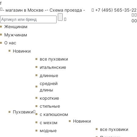
f
- магазин в Москве -
- Схема проезда -
+7 (495) 565-35-22
0
0
Женщинам
Мужчинам
О нас
Новинки
все пуховики
итальянские
длинные
средней
длины
короткие
стильные
Пуховики
с капюшоном
Новинки
с мехом
все пуховики
модные