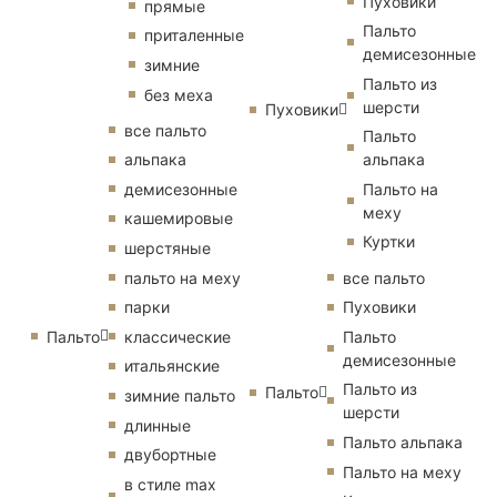
Пуховики
прямые
Пальто
приталенные
демисезонные
зимние
Пальто из
без меха
шерсти
Пуховики
все пальто
Пальто
альпака
альпака
демисезонные
Пальто на
меху
кашемировые
Куртки
шерстяные
пальто на меху
все пальто
парки
Пуховики
Пальто
классические
Пальто
демисезонные
итальянские
Пальто из
Пальто
зимние пальто
шерсти
длинные
Пальто альпака
двубортные
Пальто на меху
в стиле max