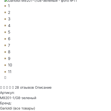
1
2
3
4
5
6
7
8
9
10
11
28 отзывов
Описание
Артикул:
M9201-1/G8-зеленый
Бренд:
Garioldi
(все товары)