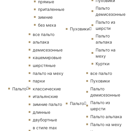
Пуховики
прямые
Пальто
приталенные
демисезонные
зимние
Пальто из
без меха
шерсти
Пуховики
все пальто
Пальто
альпака
альпака
демисезонные
Пальто на
меху
кашемировые
Куртки
шерстяные
пальто на меху
все пальто
парки
Пуховики
Пальто
классические
Пальто
демисезонные
итальянские
Пальто из
Пальто
зимние пальто
шерсти
длинные
Пальто альпака
двубортные
Пальто на меху
в стиле max