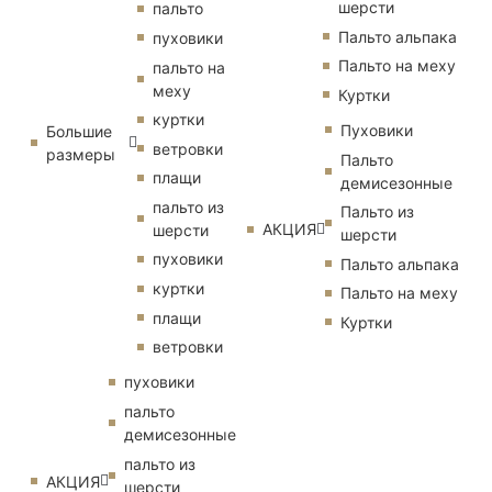
шерсти
пальто
Пальто альпака
пуховики
Пальто на меху
пальто на
меху
Куртки
куртки
Пуховики
Большие
ветровки
размеры
Пальто
плащи
демисезонные
пальто из
Пальто из
АКЦИЯ
шерсти
шерсти
пуховики
Пальто альпака
куртки
Пальто на меху
плащи
Куртки
ветровки
пуховики
пальто
демисезонные
пальто из
АКЦИЯ
шерсти