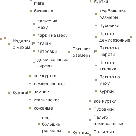
Куртки
mara
бежевые
все большие
размеры
пальто на
Пуховики
меху
Пальто
парки на меху
демисезонные
Изделия
плащи
с мехом
Пальто из
Большие
ветровки
шерсти
размеры
демисезонные
Пальто
куртки
альпака
все куртки
Пальто на
меху
демисезонные
Куртки
зимние
Куртки
итальянские
все куртки
кожаные
Пуховики
Пальто
все
демисезонные
большие
размеры
Пальто из
Куртки