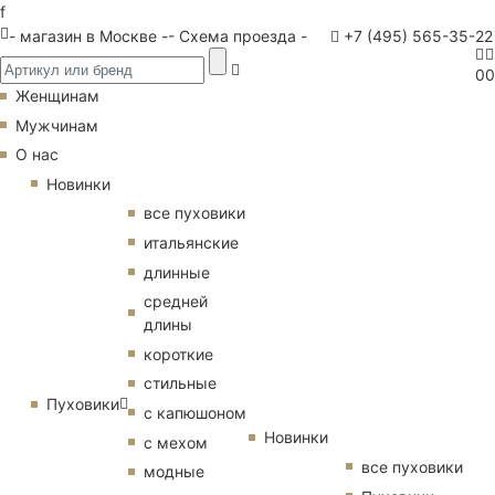
f
- магазин в Москве -
- Схема проезда -
+7 (495) 565-35-22
0
0
Женщинам
Мужчинам
О нас
Новинки
все пуховики
итальянские
длинные
средней
длины
короткие
стильные
Пуховики
с капюшоном
Новинки
с мехом
все пуховики
модные