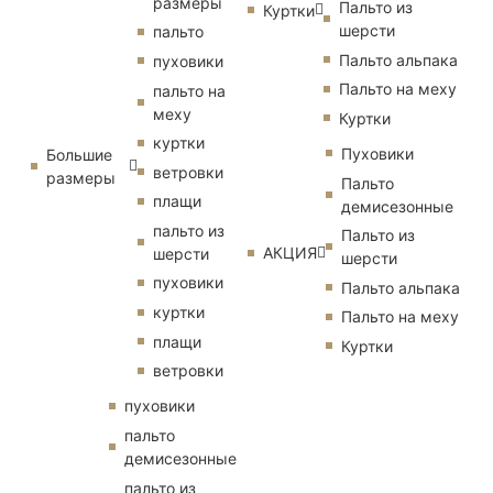
размеры
Пальто из
Куртки
шерсти
пальто
Пальто альпака
пуховики
Пальто на меху
пальто на
меху
Куртки
куртки
Пуховики
Большие
ветровки
размеры
Пальто
плащи
демисезонные
пальто из
Пальто из
АКЦИЯ
шерсти
шерсти
пуховики
Пальто альпака
куртки
Пальто на меху
плащи
Куртки
ветровки
пуховики
пальто
демисезонные
пальто из