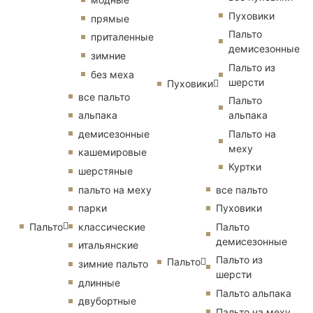
Пуховики
прямые
Пальто
приталенные
демисезонные
зимние
Пальто из
без меха
шерсти
Пуховики
все пальто
Пальто
альпака
альпака
демисезонные
Пальто на
меху
кашемировые
Куртки
шерстяные
пальто на меху
все пальто
парки
Пуховики
Пальто
классические
Пальто
демисезонные
итальянские
Пальто из
Пальто
зимние пальто
шерсти
длинные
Пальто альпака
двубортные
Пальто на меху