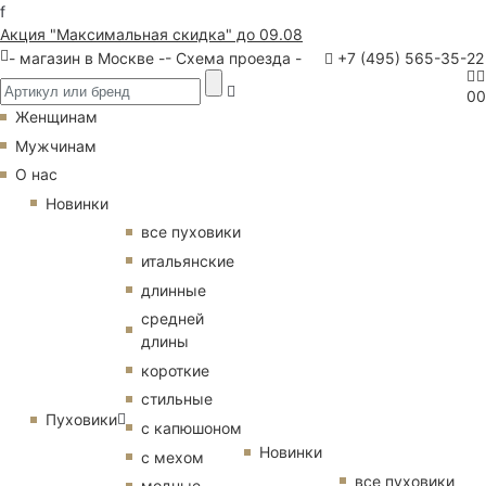
f
Акция "Максимальная скидка" до 09.08
- магазин в Москве -
- Схема проезда -
+7 (495) 565-35-22
0
0
Женщинам
Мужчинам
О нас
Новинки
все пуховики
итальянские
длинные
средней
длины
короткие
стильные
Пуховики
с капюшоном
Новинки
с мехом
все пуховики
модные