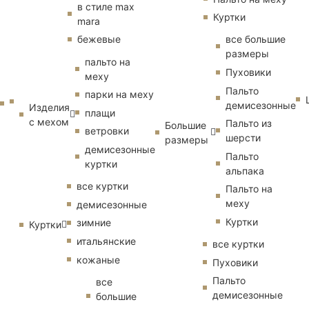
в стиле max
Куртки
mara
бежевые
все большие
размеры
пальто на
Пуховики
меху
Пальто
парки на меху
демисезонные
Изделия
плащи
с мехом
Пальто из
Большие
ветровки
шерсти
размеры
демисезонные
Пальто
куртки
альпака
все куртки
Пальто на
меху
демисезонные
Куртки
зимние
Куртки
итальянские
все куртки
кожаные
Пуховики
Пальто
все
демисезонные
большие