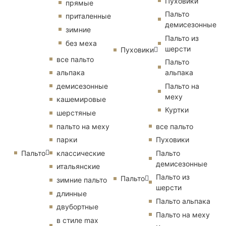
Пуховики
прямые
Пальто
приталенные
демисезонные
зимние
Пальто из
без меха
шерсти
Пуховики
все пальто
Пальто
альпака
альпака
демисезонные
Пальто на
меху
кашемировые
Куртки
шерстяные
пальто на меху
все пальто
парки
Пуховики
Пальто
классические
Пальто
демисезонные
итальянские
Пальто из
Пальто
зимние пальто
шерсти
длинные
Пальто альпака
двубортные
Пальто на меху
в стиле max