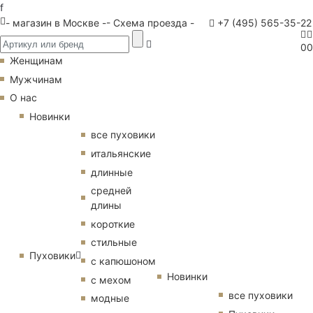
f
- магазин в Москве -
- Схема проезда -
+7 (495) 565-35-22
0
0
Женщинам
Мужчинам
О нас
Новинки
все пуховики
итальянские
длинные
средней
длины
короткие
стильные
Пуховики
с капюшоном
Новинки
с мехом
все пуховики
модные