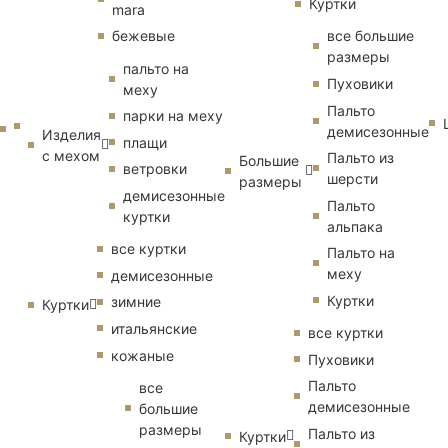
Куртки
mara
бежевые
все большие
размеры
пальто на
Пуховики
меху
Пальто
парки на меху
демисезонные
Изделия
плащи
с мехом
Пальто из
Большие
ветровки
шерсти
размеры
демисезонные
Пальто
куртки
альпака
все куртки
Пальто на
меху
демисезонные
Куртки
зимние
Куртки
итальянские
все куртки
кожаные
Пуховики
Пальто
все
демисезонные
большие
размеры
Пальто из
Куртки