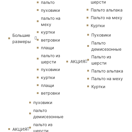
шерсти
пальто
Пальто альпака
пуховики
Пальто на меху
пальто на
меху
Куртки
куртки
Пуховики
Большие
ветровки
размеры
Пальто
плащи
демисезонные
пальто из
Пальто из
АКЦИЯ
шерсти
шерсти
пуховики
Пальто альпака
куртки
Пальто на меху
плащи
Куртки
ветровки
пуховики
пальто
демисезонные
пальто из
АКЦИЯ
шерсти