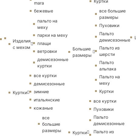
Куртки
mara
бежевые
все большие
размеры
пальто на
Пуховики
меху
Пальто
парки на меху
демисезонные
Изделия
плащи
с мехом
Пальто из
Большие
ветровки
шерсти
размеры
демисезонные
Пальто
куртки
альпака
все куртки
Пальто на
меху
демисезонные
Куртки
зимние
Куртки
итальянские
все куртки
кожаные
Пуховики
Пальто
все
демисезонные
большие
размеры
Пальто из
Куртки