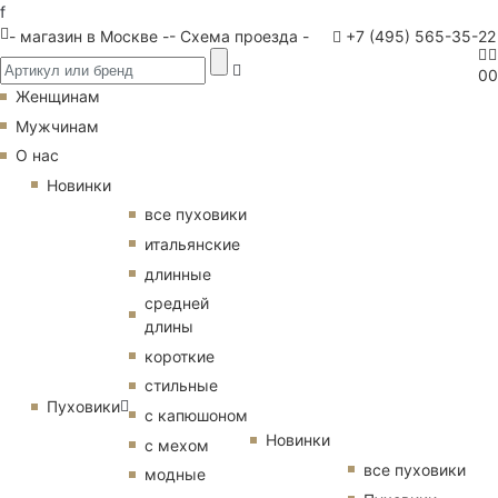
f
- магазин в Москве -
- Схема проезда -
+7 (495) 565-35-22
0
0
Женщинам
Мужчинам
О нас
Новинки
все пуховики
итальянские
длинные
средней
длины
короткие
стильные
Пуховики
с капюшоном
Новинки
с мехом
все пуховики
модные