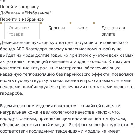
48
Перейти в корзину
Добавлен в "Избранное"
Перейти в избранное
Описание
Отзывы
Фото
Доставка и
0
товара
оплата
Демисезонная пуховая куртка цвета фуксии от итальянского
бренда AFG благодаря своему классическому дизайну не
выйдет из моды долгие годы, но при этом с учетом всех самых
актуальных тенденций нынешнего модного сезона. К тому же
качественные натуральные материалы, обеспечивающие
надежную теплоизоляцию без парникового эффекта, позволяют
носить пуховую куртку в межсезонье и прохладными летними
вечерами, комбинируя ее с различными предметами женского
гардероба.
В демисезонном изделии сочетается тончайшей выделки
натуральная кожа и великолепного качества нейлон, что,
наряду с сочным, привлекающим внимание цветом фуксии,
обеспечивает стильный и модный эффект многофактурности. В
соответствии последними тенденциями модель не имеет