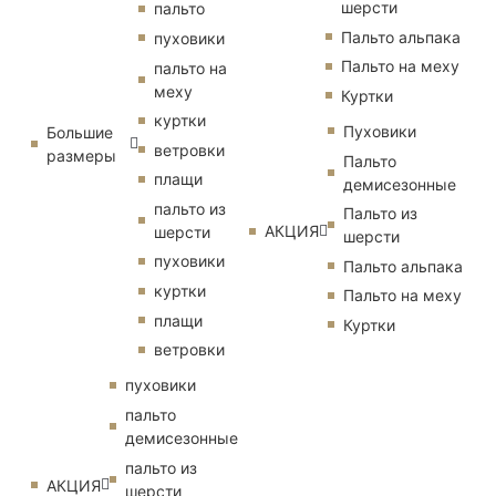
шерсти
пальто
Пальто альпака
пуховики
Пальто на меху
пальто на
меху
Куртки
куртки
Пуховики
Большие
ветровки
размеры
Пальто
плащи
демисезонные
пальто из
Пальто из
АКЦИЯ
шерсти
шерсти
пуховики
Пальто альпака
куртки
Пальто на меху
плащи
Куртки
ветровки
пуховики
пальто
демисезонные
пальто из
АКЦИЯ
шерсти