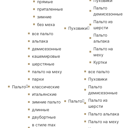
Пуховики
прямые
Пальто
приталенные
демисезонные
зимние
Пальто из
без меха
шерсти
Пуховики
все пальто
Пальто
альпака
альпака
демисезонные
Пальто на
меху
кашемировые
Куртки
шерстяные
пальто на меху
все пальто
парки
Пуховики
Пальто
классические
Пальто
демисезонные
итальянские
Пальто из
Пальто
зимние пальто
шерсти
длинные
Пальто альпака
двубортные
Пальто на меху
в стиле max