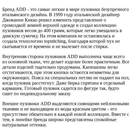
Бренд ADD - это самые легкие в мире пуховики безупречного
итальянского дизайна. В 1999 году итальянский дизайнер
Джованни Кикко решил изменить представление о
громоздкой зимней верхней одежде и создал коллекцию
пуховиков весом до 400 грамм, которые легко умещались в
дамскую сумочку. На этом компания не остановилась и
создала технологию topstitching, благодаря которой пух не
скатывается от времени и не вылезает после стирки.
Внутренняя сторона пуховиков ADD выполнена чаще всего
из основной ткани, что делает изделие более практичным. Все
детали изделий тщательно продуманы. Капюшоны легко
отстегиваются, при этом кнопки остаются незаметны для
окружающих. Пояса на специальных петлях не падают на пол,
когда пуховик расстегнут. Даже бирка спрятана в отдельный
кармашек. Готовый пуховик садится по фигуре так, будто
сшит по индивидуальному заказу.
Внешне пуховики ADD выделяются сияющими нейлоновыми
тканями и не выходящим из моды красным цветом – его
присутствие обязательно в каждой новой коллекции. Вместе с
тем, в линейке бренда широко представлены спокойные
натуральные оттенки.