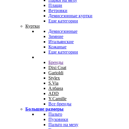
Парки на меху
Плащи
Ветровки
Демисезонные куртки
Еще категории
Куртки
Демисезонные
Зимние
Итальянские
Кожаные
Еще категории
Бренды
Dixi Coat
Garioldi
Stylex
S.Via
Албана
ADD
Y.Camille
Все бренды
Большие размеры
Пальто
Пуховики
Пальто на меху