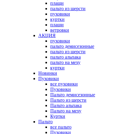
плащи
пальто из шерсти
пуховики
куртки
плащи
ветровки
АКЦИЯ
пуховики
пальто демисезонные
пальто из шерсти
пальто альпака
пальто на меху
куртки
Новинки
Пуховики
все пуховики
Пуховики
Пальто демисезонные
Пальто из шерсти
Пальто альпака
Пальто на меху
Куртки
Пальто
все пальто
Пуховики