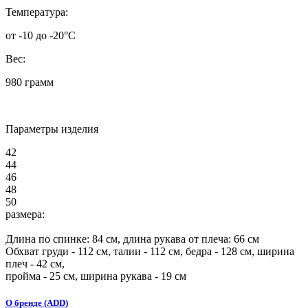
Температура:
от -10 до -20°C
Вес:
980 грамм
Параметры изделия
42
44
46
48
50
размера:
Длина по спинке:
84
см, длина рукава от плеча:
66
см
Обхват груди -
112
см, талии -
112
см, бедра -
128
см, ширина
плеч -
42
см,
пройма -
25
см, ширина рукава - 19 см
О бренде (ADD)