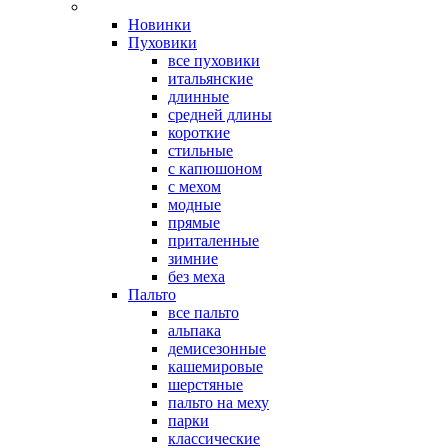
Новинки
Пуховики
все пуховики
итальянские
длинные
средней длины
короткие
стильные
с капюшоном
с мехом
модные
прямые
приталенные
зимние
без меха
Пальто
все пальто
альпака
демисезонные
кашемировые
шерстяные
пальто на меху
парки
классические