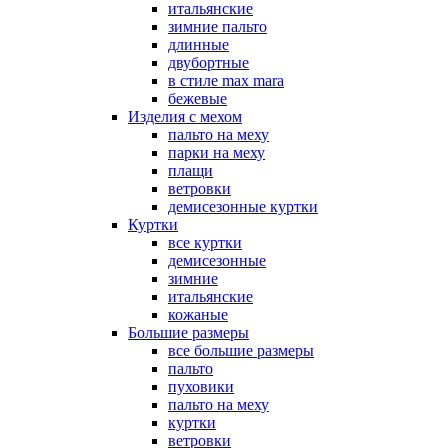
итальянские
зимние пальто
длинные
двубортные
в стиле max mara
бежевые
Изделия с мехом
пальто на меху
парки на меху
плащи
ветровки
демисезонные куртки
Куртки
все куртки
демисезонные
зимние
итальянские
кожаные
Большие размеры
все большие размеры
пальто
пуховики
пальто на меху
куртки
ветровки