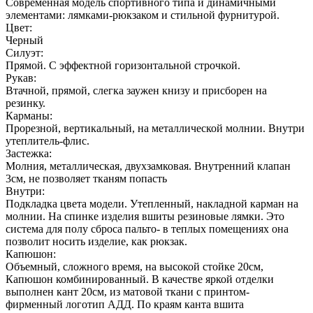
Современная модель спортивного типа и динамичными
элементами: лямками-рюкзаком и стильной фурнитурой.
Цвет:
Черный
Силуэт:
Прямой. С эффектной горизонтальной строчкой.
Рукав:
Втачной, прямой, слегка заужен книзу и присборен на
резинку.
Карманы:
Прорезной, вертикальный, на металлической молнии. Внутри
утеплитель-флис.
Застежка:
Молния, металлическая, двухзамковая. Внутренний клапан
3см, не позволяет тканям попасть
Внутри:
Подкладка цвета модели. Утепленный, накладной карман на
молнии. На спинке изделия вшиты резиновые лямки. Это
система для полу сброса пальто- в теплых помещениях она
позволит носить изделие, как рюкзак.
Капюшон:
Объемный, сложного время, на высокой стойке 20см,
Капюшон комбинированный. В качестве яркой отделки
выполнен кант 20см, из матовой ткани с принтом-
фирменный логотип АДД. По краям канта вшита