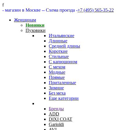
f
- магазин в Москве -
- Схема проезда -
+7 (495) 565-35-22
Женщинам
Новинки
Пуховики
Итальянские
Длинные
Средней длины
Короткие
Стильные
С капюшоном
С мехом
Модные
Прямые
Приталенные
Зимние
Без меха
Еще категории
Бренды
ADD
DIXI COAT
Garioldi
AVI