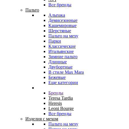
Все бренды
Пальто
Альпака
Демисезонные
Кашемировые
Шерстяные
Пальто на меху
Парки
Классические
Итальянские
Зимние пальто
Длинные
Двубортные
В стиле Max Mara
Бежевые
Еще категории
Бренды
Teresa Tardia
Heresis
Leoni Bourge
Все бренды
Изделия с мехом
Пальто на меху