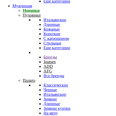
Еще категории
Мужчинам
Новинки
Пуховики
Итальянские
Длинные
Кожаные
Короткие
С капюшоном
Стильные
Еще категории
Бренды
Joutsen
ADD
AFG
Все бренды
Пальто
Классические
Черные
Итальянские
Зимние
Длинные
Зимние куртки
На меху