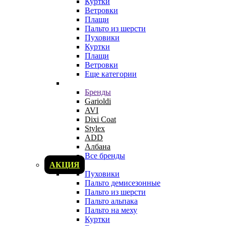
Куртки
Ветровки
Плащи
Пальто из шерсти
Пуховики
Куртки
Плащи
Ветровки
Еще категории
Бренды
Garioldi
AVI
Dixi Coat
Stylex
ADD
Албана
Все бренды
АКЦИЯ
Пуховики
Пальто демисезонные
Пальто из шерсти
Пальто альпака
Пальто на меху
Куртки