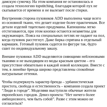
дамскую сумочку. На этом компания не остановилась и
создала технологию topstitching, благодаря которой пух не
скатывается от времени и не вылезает после стирки.
Внутренняя сторона пуховиков ADD выполнена чаще всего
из основной ткани, что делает изделие более практичным. Все
детали изделий тщательно продуманы. Капюшоны легко
отстегиваются, при этом кнопки остаются незаметны для
окружающих. Пояса на специальных петлях не падают на пол,
когда пуховик расстегнут. Даже бирка спрятана в отдельный
кармашек. Готовый пуховик садится по фигуре так, будто
сшит по индивидуальному заказу.
Внешне пуховики ADD выделяются сияющими нейлоновыми
тканями и не выходящим из моды красным цветом – его
присутствие обязательно в каждой новой коллекции. Вместе с
тем, в линейке бренда широко представлены спокойные
натуральные оттенки.
Чтобы подчеркнуть характер бренда – урбанистическая
простота, свобода и естественность – компания создала проект
“Люди в городе”. Моделями выступили обычные жители
европейских городов. Девиз проекта: “Нет ничего более
амбициозного, чем быть собой”. Разве с этим можно не
согласиться?