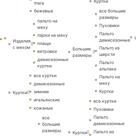
Куртки
mara
бежевые
все большие
размеры
пальто на
Пуховики
меху
Пальто
парки на меху
демисезонные
Изделия
плащи
с мехом
Пальто из
Большие
ветровки
шерсти
размеры
демисезонные
Пальто
куртки
альпака
все куртки
Пальто на
меху
демисезонные
Куртки
зимние
Куртки
итальянские
все куртки
кожаные
Пуховики
Пальто
все
демисезонные
большие
размеры
Пальто из
Куртки