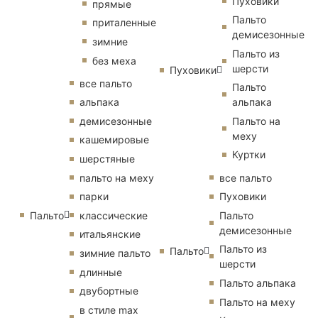
Пуховики
прямые
Пальто
приталенные
демисезонные
зимние
Пальто из
без меха
шерсти
Пуховики
все пальто
Пальто
альпака
альпака
демисезонные
Пальто на
меху
кашемировые
Куртки
шерстяные
пальто на меху
все пальто
парки
Пуховики
Пальто
классические
Пальто
демисезонные
итальянские
Пальто из
Пальто
зимние пальто
шерсти
длинные
Пальто альпака
двубортные
Пальто на меху
в стиле max