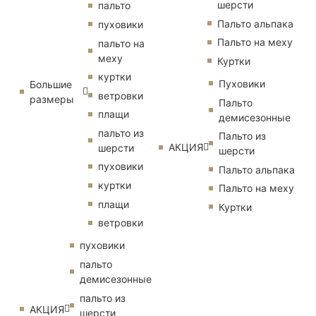
шерсти
пальто
Пальто альпака
пуховики
Пальто на меху
пальто на
меху
Куртки
куртки
Пуховики
Большие
ветровки
размеры
Пальто
плащи
демисезонные
пальто из
Пальто из
АКЦИЯ
шерсти
шерсти
пуховики
Пальто альпака
куртки
Пальто на меху
плащи
Куртки
ветровки
пуховики
пальто
демисезонные
пальто из
АКЦИЯ
шерсти