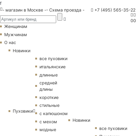
f
- магазин в Москве -
- Схема проезда -
+7 (495) 565-35-22
0
0
Женщинам
Мужчинам
О нас
Новинки
все пуховики
итальянские
длинные
средней
длины
короткие
стильные
Пуховики
с капюшоном
Новинки
с мехом
все пуховики
модные