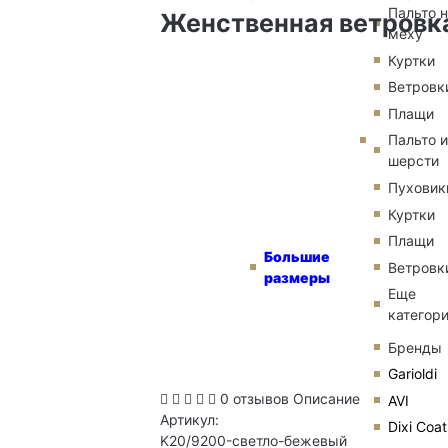
Пальто 
Женственная ветровка
меху
Куртки
Ветровк
Плащи
Пальто и
шерсти
Пуховик
Куртки
Плащи
Большие
Ветровк
размеры
Еще
категор
Бренды
Garioldi
0 отзывов
Описание
AVI
Артикул:
Dixi Coat
K20/9200-светло-бежевый