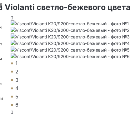
на
 Violanti светло-бежевого цвета
и
з
и
1
2
3
и
4
5
ии
6