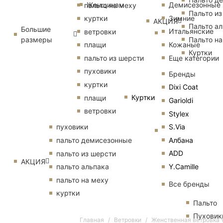
Женщинам
Демисезонные
пальто на меху
Пальто из
Зимние
куртки
АКЦИЯ
Пальто ал
Большие
Итальянские
ветровки
размеры
Пальто на
Кожаные
плащи
Куртки
Еще категории
пальто из шерсти
пуховики
Бренды
куртки
Dixi Coat
Куртки
плащи
Garioldi
ветровки
Stylex
S.Via
пуховики
Албана
пальто демисезонные
ADD
пальто из шерсти
АКЦИЯ
Y.Camille
пальто альпака
пальто на меху
Все бренды
куртки
Пальто
Пуховик
Главная
Ветровки
Женственная ветровка V