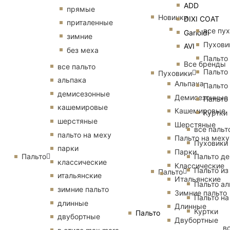
ADD
прямые
Новинки
DIXI COAT
приталенные
все пу
Garioldi
зимние
Пухови
AVI
без меха
Пальто
Все бренды
все пальто
Пальто
Пуховики
альпака
Альпака
Пальто
демисезонные
Демисезонные
Пальто
кашемировые
Кашемировые
Куртки
шерстяные
Шерстяные
все пальт
пальто на меху
Пальто на меху
Пуховики
парки
Парки
Пальто
Пальто д
классические
Классические
Пальто из
Пальто
итальянские
Итальянские
Пальто ал
зимние пальто
Зимние пальто
Пальто на
длинные
Длинные
Куртки
Пальто
двубортные
Двубортные
в