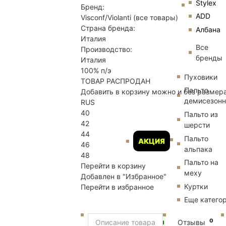
Stylex
Бренд:
ADD
Visconf/Violanti
(все товары)
Страна бренда:
Албана
Италия
Все
Производство:
бренды
Италия
100% п/э
Пуховики
ТОВАР РАСПРОДАН
Пальто
Добавить в корзину можно и без размер
демисезон
RUS
40
Пальто из
42
шерсти
44
Пальто
АКЦИЯ
46
альпака
48
Пальто на
Перейти в корзину
меху
Добавлен в "Избранное"
Куртки
Перейти в избранное
Еще катего
Новинки
0
Описание товара
Отзывы