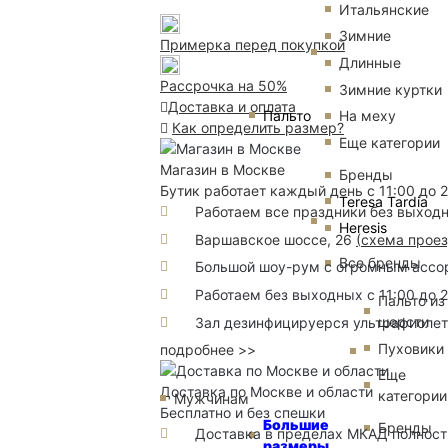
Итальянские
Зимние
Примерка перед покупкой
Длинные
Рассрочка на 50%
Зимние куртки
Доставка и оплата
Пальто
На меху
Как определить размер?
Еще категории
Магазин в Москве
Бренды
Бутик работает каждый день с 11:00 до 
Teresa Tardia
Работаем все праздники без выход
Heresis
Варшавское шоссе, 26
(
схема прое
Все бренды
Большой шоу-рум с огромным ассорт
Работаем без выходных с 11:00 до 
Пальто из
шерсти
Зал дезинфицируерся ультрафиоле
Пуховики
подробнее >>
Еще
Доставка по Москве и области
категории
Мужчинам
Бесплатно и без спешки
Большие
Бренды
Доставка в пределах МКАД полность
размеры