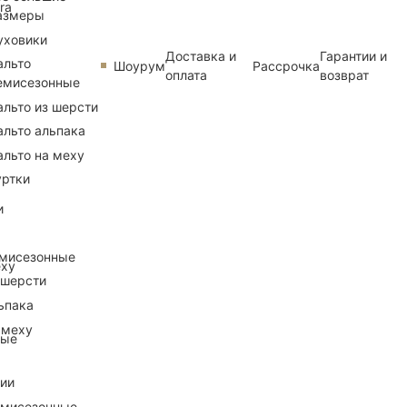
ra
азмеры
уховики
Доставка и
Гарантии и
альто
Шоурум
Рассрочка
оплата
возврат
емисезонные
альто из шерсти
альто альпака
альто на меху
уртки
и
емисезонные
еху
 шерсти
ьпака
 меху
ные
рии
емисезонные