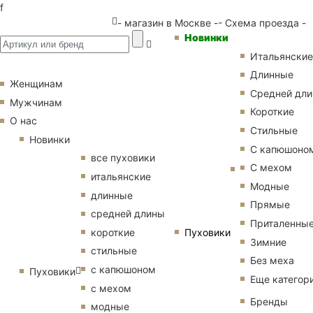
f
- магазин в Москве -
- Схема проезда -
Новинки
Итальянские
Длинные
Женщинам
Средней дл
Мужчинам
Короткие
О нас
Стильные
Новинки
С капюшоно
все пуховики
С мехом
итальянские
Модные
длинные
Прямые
средней длины
Приталенны
Пуховики
короткие
Зимние
стильные
Без меха
с капюшоном
Пуховики
Еще категор
с мехом
Бренды
модные