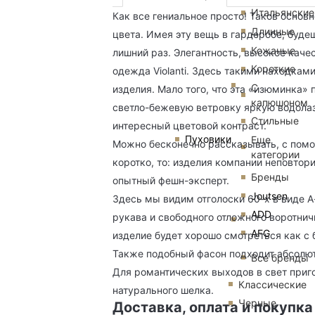
Итальянские
Как все гениальное просто! Таков основ
Длинные
цвета. Имея эту вещь в гардеробе, буде
Кожаные
лишний раз. Элегантность, высокое каче
Короткие
одежда Violanti. Здесь такими находками
С
изделия. Мало того, что эта «изюминка» 
капюшоном
светло-бежевую ветровку яркую водолаз
Стильные
интересный цветовой контраст.
Пуховики
Еще
Можно бесконечно рассказывать, с помощ
категории
коротко, то: изделия компании неповтор
Бренды
опытный фешн-эксперт.
Joutsen
Здесь мы видим отголоски 60-х в виде А
ADD
рукава и свободного отложного воротнич
AFG
изделие будет хорошо смотреться как с 
Также подобный фасон подходит абсолю
Все бренды
Для романтических выходов в свет приго
Классические
натурального шелка.
Черные
Доставка, оплата и покупка