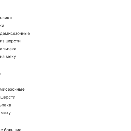
ховики
ки
 демисезонные
 из шерсти
 альпака
 на меху
о
емисезонные
 шерсти
ьпака
 меху
се большие