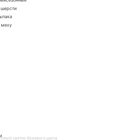
 шерсти
ьпака
 меху
и
iolanti светло-бежевого цвета