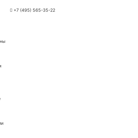
+7 (495) 565-35-22
ины
м
е
ии