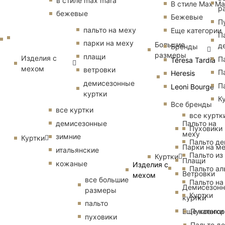
в стиле max mara
В стиле Max Ma
р
бежевые
Бежевые
П
пальто на меху
Еще категории
П
парки на меху
Большие
д
Бренды
размеры
плащи
Изделия с
П
Teresa Tardia
мехом
ветровки
П
Heresis
демисезонные
П
Leoni Bourge
куртки
К
Все бренды
все куртки
все куртк
Пальто на
демисезонные
Пуховики
меху
зимние
Куртки
Пальто д
Парки на м
итальянские
Пальто из
Куртки
Плащи
кожаные
Изделия с
Пальто ал
Ветровки
мехом
все большие
Пальто на
Демисезон
размеры
Куртки
куртки
пальто
Еще катего
Пуховики
пуховики
Пальто д