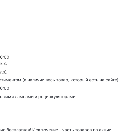
20:00
ных.
зда
)
иментом (в наличии весь товар, который есть на сайте)
20:00
товыми лампами и рециркуляторами.
ю бесплатная! Исключение - часть товаров по акции