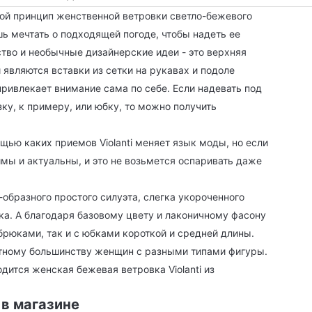
ной принцип женственной ветровки светло-бежевого
шь мечтать о подходящей погоде, чтобы надеть ее
ство и необычные дизайнерские идеи - это верхняя
 являются вставки из сетки на рукавах и подоле
привлекает внимание сама по себе. Если надевать под
ку, к примеру, или юбку, то можно получить
ью каких приемов Violanti меняет язык моды, но если
имы и актуальны, и это не возьмется оспаривать даже
-образного простого силуэта, слегка укороченного
ка. А благодаря базовому цвету и лаконичному фасону
брюками, так и с юбками короткой и средней длины.
тному большинству женщин с разными типами фигуры.
дится женская бежевая ветровка Violanti из
 в магазине