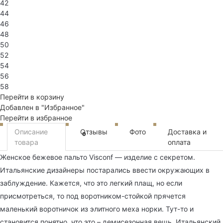
42
44
46
48
50
52
54
56
58
Перейти в корзину
Добавлен в "Избранное"
Перейти в избранное
Описание
Отзывы
Фото
Доставка и
0
товара
оплата
Женское бежевое пальто Visconf — изделие с секретом.
Итальянские дизайнеры постарались ввести окружающих в
заблуждение. Кажется, что это легкий плащ, но если
присмотреться, то под воротником-стойкой прячется
маленький воротничок из элитного меха норки. Тут-то и
становится понятно, что это – демисезонная вещь. Итальянский