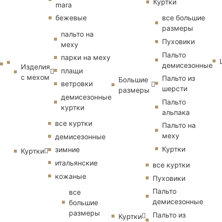
Куртки
mara
бежевые
все большие
размеры
пальто на
Пуховики
меху
Пальто
парки на меху
демисезонные
Изделия
плащи
с мехом
Пальто из
Большие
ветровки
шерсти
размеры
демисезонные
Пальто
куртки
альпака
все куртки
Пальто на
меху
демисезонные
Куртки
зимние
Куртки
итальянские
все куртки
кожаные
Пуховики
Пальто
все
демисезонные
большие
размеры
Пальто из
Куртки