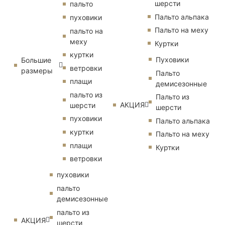
шерсти
пальто
Пальто альпака
пуховики
Пальто на меху
пальто на
меху
Куртки
куртки
Пуховики
Большие
ветровки
размеры
Пальто
плащи
демисезонные
пальто из
Пальто из
АКЦИЯ
шерсти
шерсти
пуховики
Пальто альпака
куртки
Пальто на меху
плащи
Куртки
ветровки
пуховики
пальто
демисезонные
пальто из
АКЦИЯ
шерсти