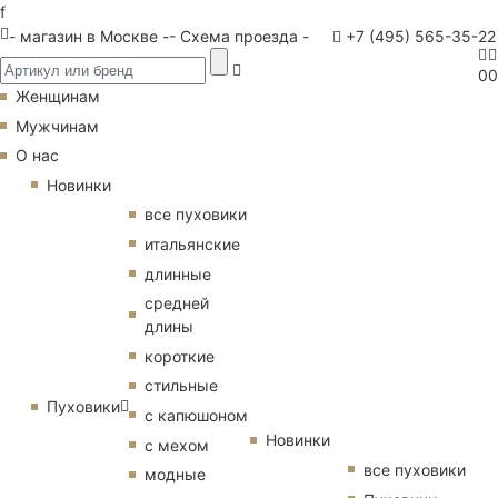
f
- магазин в Москве -
- Схема проезда -
+7 (495) 565-35-22
0
0
Женщинам
Мужчинам
О нас
Новинки
все пуховики
итальянские
длинные
средней
длины
короткие
стильные
Пуховики
с капюшоном
Новинки
с мехом
все пуховики
модные