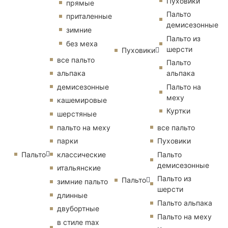
Пуховики
прямые
Пальто
приталенные
демисезонные
зимние
Пальто из
без меха
шерсти
Пуховики
все пальто
Пальто
альпака
альпака
демисезонные
Пальто на
меху
кашемировые
Куртки
шерстяные
пальто на меху
все пальто
парки
Пуховики
Пальто
классические
Пальто
демисезонные
итальянские
Пальто из
Пальто
зимние пальто
шерсти
длинные
Пальто альпака
двубортные
Пальто на меху
в стиле max