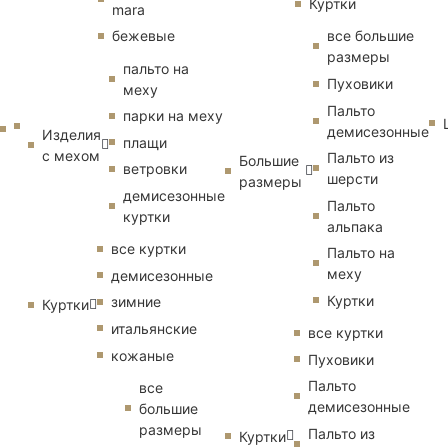
Куртки
mara
бежевые
все большие
размеры
пальто на
Пуховики
меху
Пальто
парки на меху
демисезонные
Изделия
плащи
с мехом
Пальто из
Большие
ветровки
шерсти
размеры
демисезонные
Пальто
куртки
альпака
все куртки
Пальто на
меху
демисезонные
Куртки
зимние
Куртки
итальянские
все куртки
кожаные
Пуховики
Пальто
все
демисезонные
большие
размеры
Пальто из
Куртки