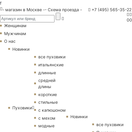
f
- магазин в Москве -
- Схема проезда -
+7 (495) 565-35-22
0
0
Женщинам
Мужчинам
О нас
Новинки
все пуховики
итальянские
длинные
средней
длины
короткие
стильные
Пуховики
с капюшоном
Новинки
с мехом
все пуховики
модные