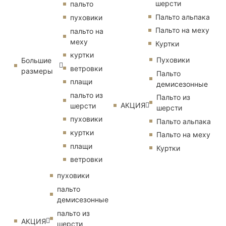
шерсти
пальто
Пальто альпака
пуховики
Пальто на меху
пальто на
меху
Куртки
куртки
Пуховики
Большие
ветровки
размеры
Пальто
плащи
демисезонные
пальто из
Пальто из
АКЦИЯ
шерсти
шерсти
пуховики
Пальто альпака
куртки
Пальто на меху
плащи
Куртки
ветровки
пуховики
пальто
демисезонные
пальто из
АКЦИЯ
шерсти