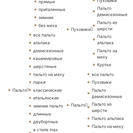
Пуховики
прямые
Пальто
приталенные
демисезонные
зимние
Пальто из
без меха
шерсти
Пуховики
все пальто
Пальто
альпака
альпака
демисезонные
Пальто на
меху
кашемировые
Куртки
шерстяные
пальто на меху
все пальто
парки
Пуховики
Пальто
классические
Пальто
демисезонные
итальянские
Пальто из
Пальто
зимние пальто
шерсти
длинные
Пальто альпака
двубортные
Пальто на меху
в стиле max