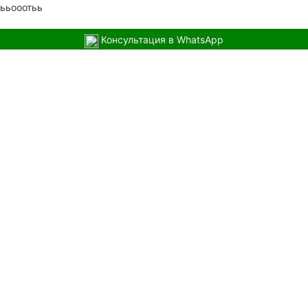
ььооотьь
Консультация в WhatsApp