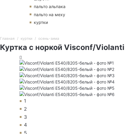
пальто альпака
пальто на меху
куртки
Главная
куртки
осень-зима
Куртка с норкой Visconf/Violanti
1
2
3
4
5