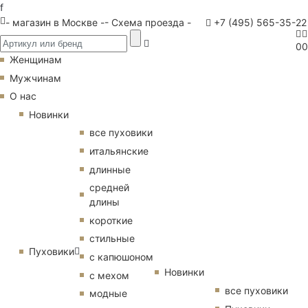
f
- магазин в Москве -
- Схема проезда -
+7 (495) 565-35-22
0
0
Женщинам
Мужчинам
О нас
Новинки
все пуховики
итальянские
длинные
средней
длины
короткие
стильные
Пуховики
с капюшоном
Новинки
с мехом
все пуховики
модные