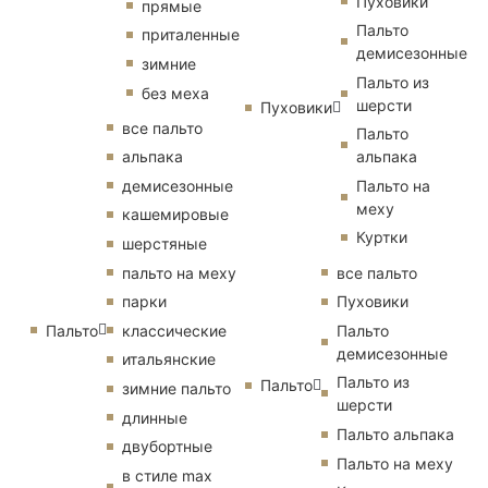
Пуховики
прямые
Пальто
приталенные
демисезонные
зимние
Пальто из
без меха
шерсти
Пуховики
все пальто
Пальто
альпака
альпака
демисезонные
Пальто на
меху
кашемировые
Куртки
шерстяные
пальто на меху
все пальто
парки
Пуховики
Пальто
классические
Пальто
демисезонные
итальянские
Пальто из
Пальто
зимние пальто
шерсти
длинные
Пальто альпака
двубортные
Пальто на меху
в стиле max