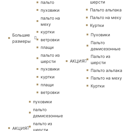
шерсти
пальто
Пальто альпака
пуховики
Пальто на меху
пальто на
меху
Куртки
куртки
Пуховики
Большие
ветровки
размеры
Пальто
плащи
демисезонные
пальто из
Пальто из
АКЦИЯ
шерсти
шерсти
пуховики
Пальто альпака
куртки
Пальто на меху
плащи
Куртки
ветровки
пуховики
пальто
демисезонные
пальто из
АКЦИЯ
шерсти