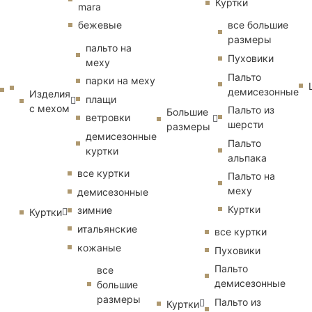
Куртки
mara
бежевые
все большие
размеры
пальто на
Пуховики
меху
Пальто
парки на меху
демисезонные
Изделия
плащи
с мехом
Пальто из
Большие
ветровки
шерсти
размеры
демисезонные
Пальто
куртки
альпака
все куртки
Пальто на
меху
демисезонные
Куртки
зимние
Куртки
итальянские
все куртки
кожаные
Пуховики
Пальто
все
демисезонные
большие
размеры
Пальто из
Куртки