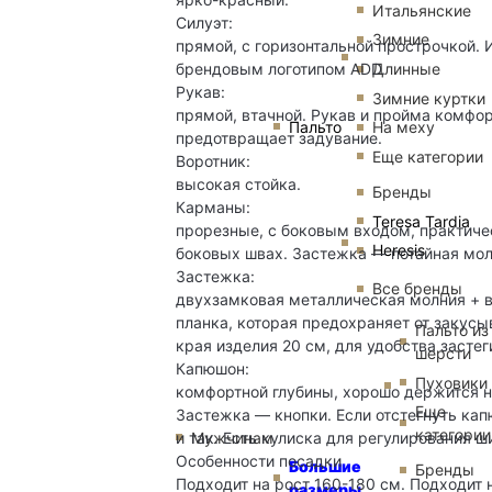
Итальянские
Силуэт:
Зимние
прямой, с горизонтальной прострочкой. 
брендовым логотипом ADD.
Длинные
Рукав:
Зимние куртки
прямой, втачной. Рукав и пройма комфо
Пальто
На меху
предотвращает задувание.
Еще категории
Воротник:
высокая стойка.
Бренды
Карманы:
Teresa Tardia
прорезные, с боковым входом, практиче
Heresis
боковых швах. Застежка — потайная мол
Застежка:
Все бренды
двухзамковая металлическая молния + в
планка, которая предохраняет от закусы
Пальто из
края изделия 20 см, для удобства застег
шерсти
Капюшон:
Пуховики
комфортной глубины, хорошо держится на
Еще
Застежка — кнопки. Если отстегнуть ка
категории
и так. Есть кулиска для регулирования ш
Мужчинам
Особенности посадки
Большие
Бренды
Подходит на рост 160-180 см. Подходит 
размеры