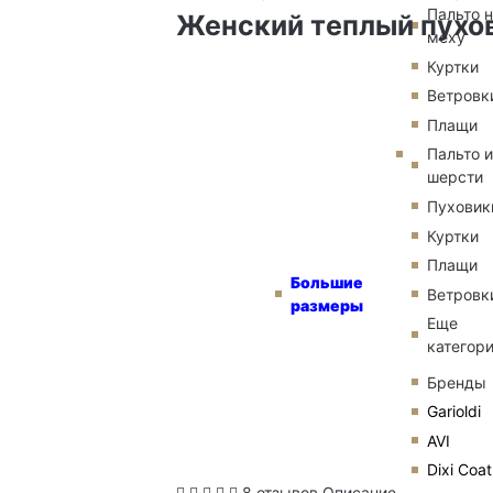
Пальто 
Женский теплый пухов
меху
Куртки
Ветровк
Плащи
Пальто и
шерсти
Пуховик
Куртки
Плащи
Большие
Ветровк
размеры
Еще
категор
Бренды
Garioldi
AVI
Dixi Coat
8 отзывов
Описание