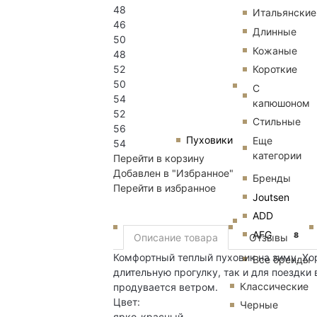
48
Итальянские
46
Длинные
50
Кожаные
48
52
Короткие
50
С
54
капюшоном
52
Стильные
56
Пуховики
Еще
54
категории
Перейти в корзину
Добавлен в "Избранное"
Бренды
Перейти в избранное
Joutsen
ADD
AFG
8
Описание товара
Отзывы
Комфортный теплый пуховик на зиму. Хор
Все бренды
длительную прогулку, так и для поездки
Классические
продувается ветром.
Цвет:
Черные
ярко-красный.