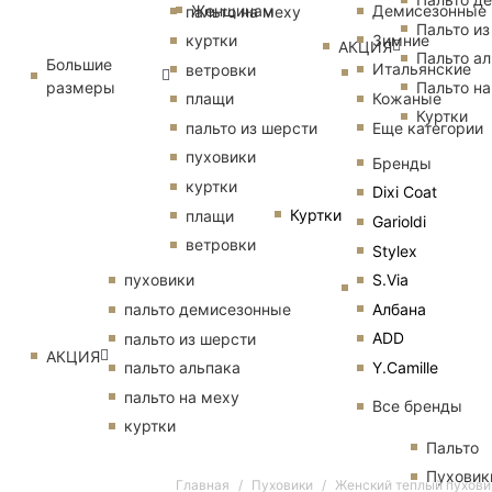
Женщинам
Демисезонные
пальто на меху
Пальто из
Зимние
куртки
АКЦИЯ
Пальто ал
Большие
Итальянские
ветровки
размеры
Пальто на
Кожаные
плащи
Куртки
Еще категории
пальто из шерсти
пуховики
Бренды
куртки
Dixi Coat
Куртки
плащи
Garioldi
ветровки
Stylex
S.Via
пуховики
Албана
пальто демисезонные
ADD
пальто из шерсти
АКЦИЯ
Y.Camille
пальто альпака
пальто на меху
Все бренды
куртки
Пальто
Пуховик
Главная
Пуховики
Женский теплый пухови