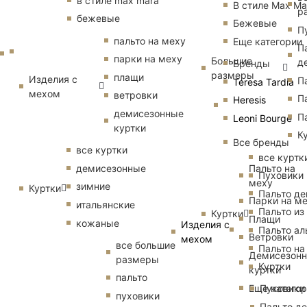
в стиле max mara
В стиле Max Ma
р
бежевые
Бежевые
П
пальто на меху
Еще категории
П
парки на меху
Большие
д
Бренды
размеры
плащи
Изделия с
П
Teresa Tardia
мехом
ветровки
П
Heresis
демисезонные
П
Leoni Bourge
куртки
К
Все бренды
все куртки
все куртк
Пальто на
демисезонные
Пуховики
меху
зимние
Куртки
Пальто д
Парки на м
итальянские
Пальто из
Куртки
Плащи
кожаные
Изделия с
Пальто ал
Ветровки
мехом
все большие
Пальто на
Демисезон
размеры
Куртки
куртки
пальто
Еще катего
Пуховики
пуховики
Пальто д