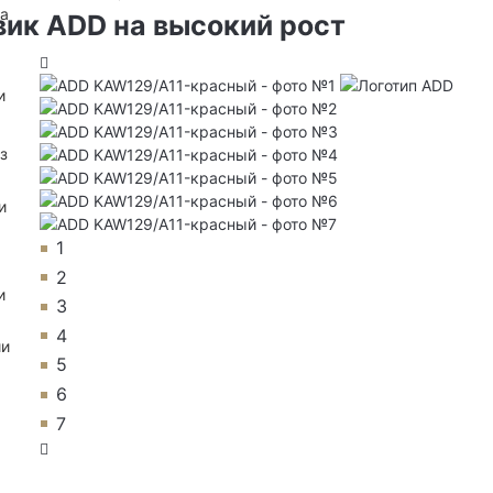
на
ик ADD на высокий рост
и
з
и
1
2
и
3
4
ии
5
6
7