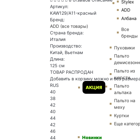
Stylex
Артикул:
ADD
KAW129/A11-красный
Албана
Бренд:
ADD
(все товары)
Все
Страна бренда:
бренды
Италия
Производство:
Пуховики
Китай, Вьетнам
Пальто
Длина:
демисезон
125 см
Пальто из
ТОВАР РАСПРОДАН
шерсти
Добавить в корзину можно и без размер
RUS
Пальто
АКЦИЯ
40
альпака
38
Пальто на
42
меху
40
Куртки
44
Еще катего
42
46
Новинки
44