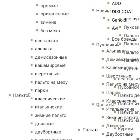
ADD
прямые
Новинки
DIXI COAT
приталенные
все пу
Garioldi
зимние
Пухови
AVI
без меха
Пальто
Все бренды
все пальто
Пальто
Пуховики
альпака
Альпака
Пальто
демисезонные
Демисезонные
Пальто
кашемировые
Кашемировые
Куртки
шерстяные
Шерстяные
все пальт
пальто на меху
Пальто на меху
Пуховики
парки
Парки
Пальто
Пальто д
классические
Классические
Пальто из
Пальто
итальянские
Итальянские
Пальто ал
зимние пальто
Зимние пальто
Пальто на
длинные
Длинные
Куртки
Пальто
двубортные
Двубортные
в