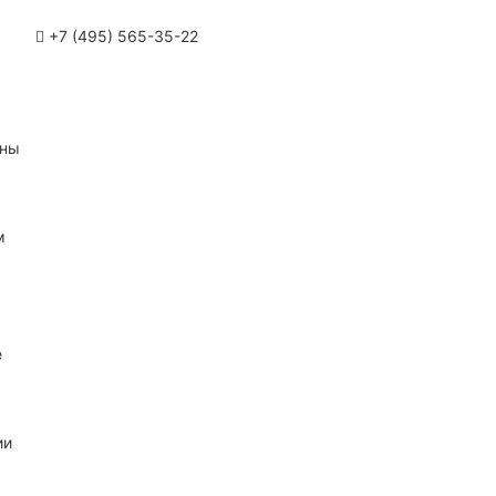
+7 (495) 565-35-22
ины
м
е
ии