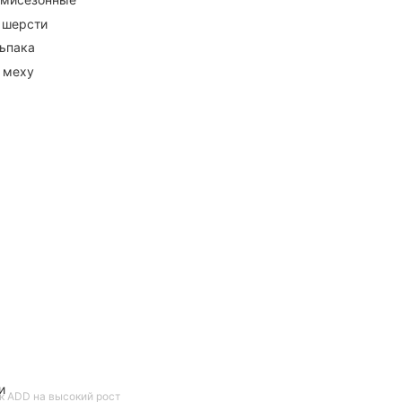
 шерсти
ьпака
 меху
и
к ADD на высокий рост