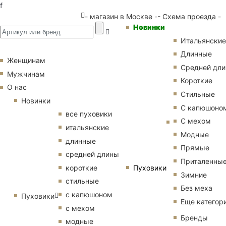
f
- магазин в Москве -
- Схема проезда -
Новинки
Итальянские
Длинные
Женщинам
Средней дл
Мужчинам
Короткие
О нас
Стильные
Новинки
С капюшоно
все пуховики
С мехом
итальянские
Модные
длинные
Прямые
средней длины
Приталенны
Пуховики
короткие
Зимние
стильные
Без меха
с капюшоном
Пуховики
Еще категор
с мехом
Бренды
модные