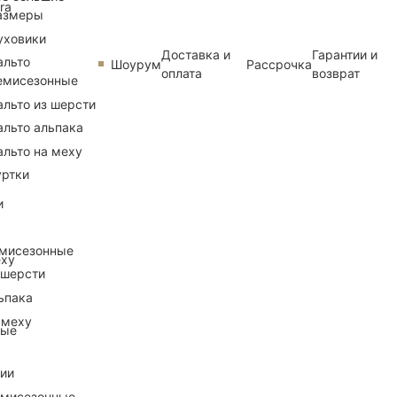
ra
азмеры
уховики
Доставка и
Гарантии и
альто
Шоурум
Рассрочка
оплата
возврат
емисезонные
альто из шерсти
альто альпака
альто на меху
уртки
и
емисезонные
еху
 шерсти
ьпака
 меху
ные
рии
емисезонные