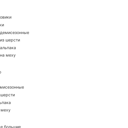
ховики
ки
 демисезонные
 из шерсти
 альпака
 на меху
о
емисезонные
 шерсти
ьпака
 меху
се большие