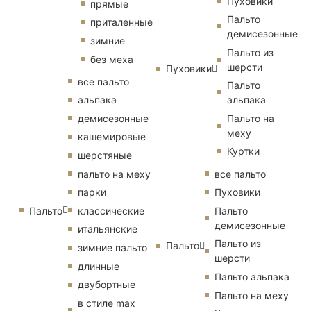
Пуховики
прямые
Пальто
приталенные
демисезонные
зимние
Пальто из
без меха
шерсти
Пуховики
все пальто
Пальто
альпака
альпака
демисезонные
Пальто на
меху
кашемировые
Куртки
шерстяные
пальто на меху
все пальто
парки
Пуховики
Пальто
классические
Пальто
демисезонные
итальянские
Пальто из
Пальто
зимние пальто
шерсти
длинные
Пальто альпака
двубортные
Пальто на меху
в стиле max