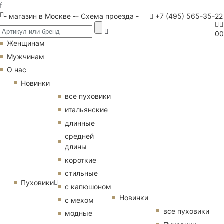
f
- магазин в Москве -
- Схема проезда -
+7 (495) 565-35-22
0
0
Женщинам
Мужчинам
О нас
Новинки
все пуховики
итальянские
длинные
средней
длины
короткие
стильные
Пуховики
с капюшоном
Новинки
с мехом
все пуховики
модные