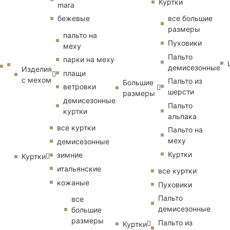
Куртки
mara
бежевые
все большие
размеры
пальто на
Пуховики
меху
Пальто
парки на меху
демисезонные
Изделия
плащи
с мехом
Пальто из
Большие
ветровки
шерсти
размеры
демисезонные
Пальто
куртки
альпака
все куртки
Пальто на
меху
демисезонные
Куртки
зимние
Куртки
итальянские
все куртки
кожаные
Пуховики
Пальто
все
демисезонные
большие
размеры
Пальто из
Куртки