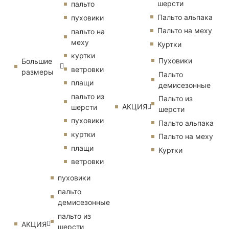
шерсти
пальто
Пальто альпака
пуховики
Пальто на меху
пальто на
меху
Куртки
куртки
Пуховики
Большие
ветровки
размеры
Пальто
плащи
демисезонные
пальто из
Пальто из
АКЦИЯ
шерсти
шерсти
пуховики
Пальто альпака
куртки
Пальто на меху
плащи
Куртки
ветровки
пуховики
пальто
демисезонные
пальто из
АКЦИЯ
шерсти