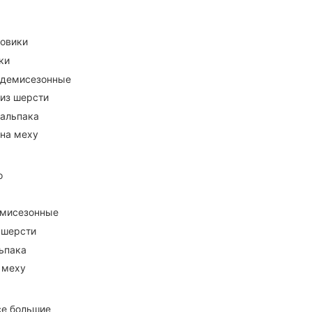
ховики
ки
 демисезонные
 из шерсти
 альпака
 на меху
о
емисезонные
 шерсти
ьпака
 меху
се большие