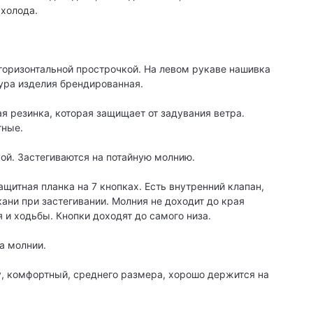
 холода.
 горизонтальной прострочкой. На левом рукаве нашивка
ура изделия брендированная.
ая резинка, которая защищает от задувания ветра.
тные.
ой. Застегиваются на потайную молнию.
щитная планка на 7 кнопках. Есть внутренний клапан,
ани при застегивании. Молния не доходит до края
 и ходьбы. Кнопки доходят до самого низа.
а молнии.
у, комфортный, среднего размера, хорошо держится на
.