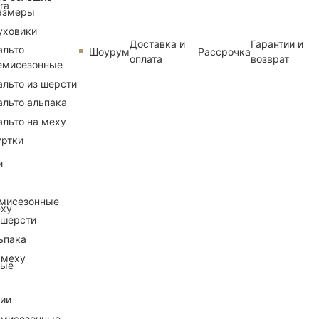
ra
азмеры
уховики
Доставка и
Гарантии и
альто
Шоурум
Рассрочка
оплата
возврат
емисезонные
альто из шерсти
альто альпака
альто на меху
уртки
и
емисезонные
еху
 шерсти
ьпака
 меху
ные
рии
емисезонные