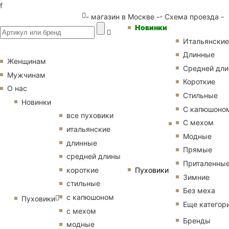
f
- магазин в Москве -
- Схема проезда -
Новинки
Итальянские
Длинные
Женщинам
Средней дл
Мужчинам
Короткие
О нас
Стильные
Новинки
С капюшоно
все пуховики
С мехом
итальянские
Модные
длинные
Прямые
средней длины
Приталенны
Пуховики
короткие
Зимние
стильные
Без меха
с капюшоном
Пуховики
Еще категор
с мехом
Бренды
модные