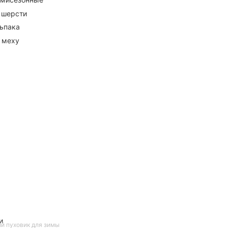
 шерсти
ьпака
 меху
и
й пуховик для зимы