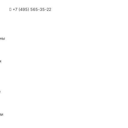
+7 (495) 565-35-22
ины
м
е
ии