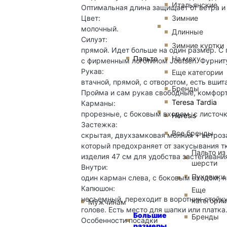
Итальянские
Оптимальная длина защищает от ветра и
Цвет:
Зимние
молочный.
Длинные
Силуэт:
Зимние куртки
прямой. Идет больше на один размер. С
Пальто
На меху
с фирменным логотипом Joutsen. Фурнит
Рукав:
Еще категории
втачной, прямой, с отворотом, есть вшит
Бренды
Пройма и сам рукав свободные, комфор
Teresa Tardia
Карманы:
прорезные, с боковым входом, с листочк
Heresis
Застежка:
Все бренды
скрытая, двухзамковая молния + ветроза
который предохраняет от закусывания тк
Пальто из
изделия 47 см для удобства застегивания
шерсти
Внутри:
Пуховики
один карман слева, с боковым входом, н
Капюшон:
Еще
несъемный, переходит в воротник-стойк
категории
Мужчинам
голове. Есть место для шапки или платка
Большие
Бренды
Особенности посадки
размеры