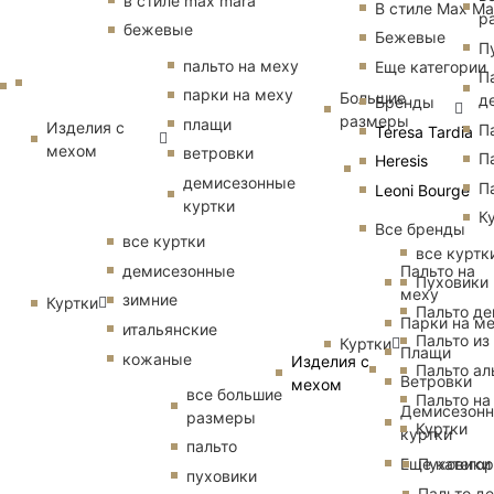
в стиле max mara
В стиле Max Ma
р
бежевые
Бежевые
П
пальто на меху
Еще категории
П
парки на меху
Большие
д
Бренды
размеры
плащи
Изделия с
П
Teresa Tardia
мехом
ветровки
П
Heresis
демисезонные
П
Leoni Bourge
куртки
К
Все бренды
все куртки
все куртк
Пальто на
демисезонные
Пуховики
меху
зимние
Куртки
Пальто д
Парки на м
итальянские
Пальто из
Куртки
Плащи
кожаные
Изделия с
Пальто ал
Ветровки
мехом
все большие
Пальто на
Демисезон
размеры
Куртки
куртки
пальто
Еще катего
Пуховики
пуховики
Пальто д