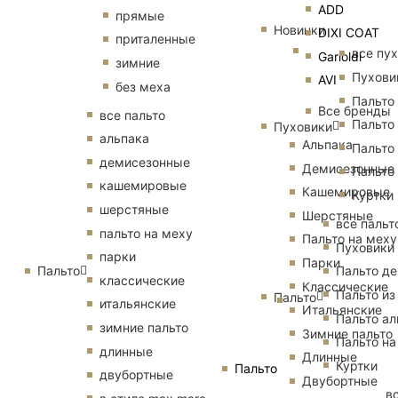
ADD
прямые
Новинки
DIXI COAT
приталенные
все пу
Garioldi
зимние
Пухови
AVI
без меха
Пальто
Все бренды
все пальто
Пальто
Пуховики
альпака
Альпака
Пальто
демисезонные
Демисезонные
Пальто
кашемировые
Кашемировые
Куртки
шерстяные
Шерстяные
все пальт
пальто на меху
Пальто на меху
Пуховики
парки
Парки
Пальто
Пальто д
классические
Классические
Пальто из
Пальто
итальянские
Итальянские
Пальто ал
зимние пальто
Зимние пальто
Пальто на
длинные
Длинные
Куртки
Пальто
двубортные
Двубортные
в