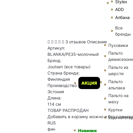
Stylex
ADD
Албана
Все
бренды
3 отзывов
Описание
Пуховики
Артикул:
Пальто
BLANKA/PE35-молочный
демисезон
Бренд:
Joutsen
(все товары)
Пальто из
Страна бренда:
шерсти
Финляндия
Пальто
АКЦИЯ
Производство:
альпака
Эстония
Пальто на
Длина:
меху
114 см
Куртки
ТОВАР РАСПРОДАН
Добавить в корзину можно и без размер
Еще катего
RUS
фин
Новинки