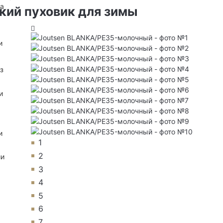
на
кий пуховик для зимы
и
з
и
и
1
2
ии
3
4
5
6
7