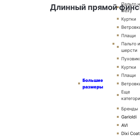
Пальто 
Длинный прямой финс
меху
Куртки
Ветровк
Плащи
Пальто и
шерсти
Пуховик
Куртки
Плащи
Большие
Ветровк
размеры
Еще
категор
Бренды
Garioldi
AVI
Dixi Coat