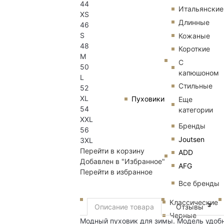
44
Итальянские
XS
Длинные
46
S
Кожаные
48
Короткие
M
С
50
капюшоном
L
Стильные
52
XL
Пуховики
Еще
54
категории
XXL
Бренды
56
Joutsen
3XL
Перейти в корзину
ADD
Добавлен в "Избранное"
AFG
Перейти в избранное
Все бренды
Классические
3
Описание товара
Отзывы
Черные
Модный пуховик для зимы. Модель удобна