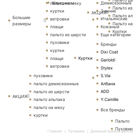
Женщинам
Демисезонные
пальто на меху
Пальто из
Зимние
куртки
АКЦИЯ
Пальто ал
Большие
Итальянские
ветровки
размеры
Пальто на
Кожаные
плащи
Куртки
Еще категории
пальто из шерсти
пуховики
Бренды
куртки
Dixi Coat
Куртки
плащи
Garioldi
ветровки
Stylex
S.Via
пуховики
Албана
пальто демисезонные
ADD
пальто из шерсти
АКЦИЯ
Y.Camille
пальто альпака
пальто на меху
Все бренды
куртки
Пальто
Пуховик
Главная
Пуховики
Длинный прямой фински