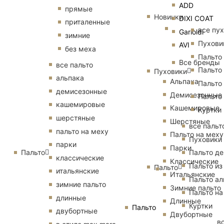
ADD
прямые
Новинки
DIXI COAT
приталенные
все пу
Garioldi
зимние
Пухови
AVI
без меха
Пальто
Все бренды
все пальто
Пальто
Пуховики
альпака
Альпака
Пальто
демисезонные
Демисезонные
Пальто
кашемировые
Кашемировые
Куртки
шерстяные
Шерстяные
все пальт
пальто на меху
Пальто на меху
Пуховики
парки
Парки
Пальто
Пальто д
классические
Классические
Пальто из
Пальто
итальянские
Итальянские
Пальто ал
зимние пальто
Зимние пальто
Пальто на
длинные
Длинные
Куртки
Пальто
двубортные
Двубортные
в