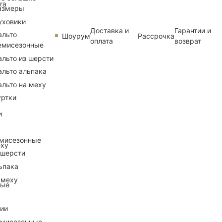
ra
азмеры
уховики
Доставка и
Гарантии и
альто
Шоурум
Рассрочка
оплата
возврат
емисезонные
альто из шерсти
альто альпака
альто на меху
уртки
и
емисезонные
еху
 шерсти
ьпака
 меху
ные
рии
емисезонные