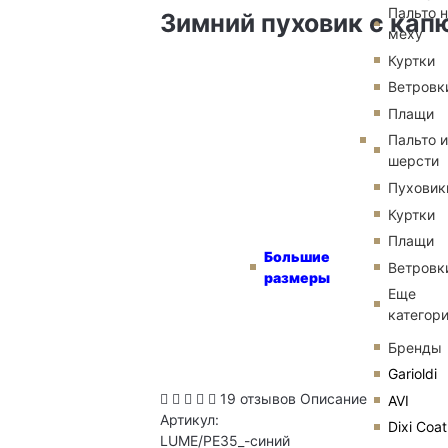
Пальто 
Зимний пуховик с ка
меху
Куртки
Ветровк
Плащи
Пальто и
шерсти
Пуховик
Куртки
Плащи
Большие
Ветровк
размеры
Еще
категор
Бренды
Garioldi
19 отзывов
Описание
AVI
Артикул:
Dixi Coat
LUME/PE35_-синий