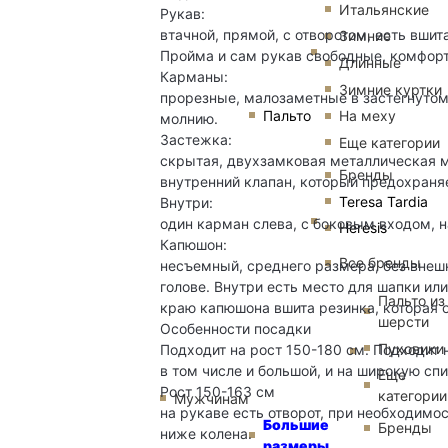
Итальянские
Рукав:
втачной, прямой, с отворотом, есть вшит
Зимние
Пройма и сам рукав свободные, комфор
Длинные
Карманы:
Зимние куртки
прорезные, малозаметные в застегнутом
Пальто
На меху
молнию.
Застежка:
Еще категории
скрытая, двухзамковая металлическая м
Бренды
внутренний клапан, который предохраняе
Teresa Tardia
Внутри:
один карман слева, с боковым входом, н
Heresis
Капюшон:
Все бренды
несъемный, среднего размера, без внеш
голове. Внутри есть место для шапки или
Пальто из
краю капюшона вшита резинка, которая 
шерсти
Особенности посадки
Пуховики
Подходит на рост 150-180 см. Подходит 
в том числе и большой, и на широкую сп
Еще
Рост 150-163 см
категории
Мужчинам
на рукаве есть отворот, при необходимо
Большие
Бренды
ниже колена.
размеры