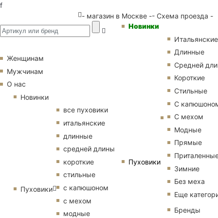
f
- магазин в Москве -
- Схема проезда -
Новинки
Итальянские
Длинные
Женщинам
Средней дл
Мужчинам
Короткие
О нас
Стильные
Новинки
С капюшоно
все пуховики
С мехом
итальянские
Модные
длинные
Прямые
средней длины
Приталенны
Пуховики
короткие
Зимние
стильные
Без меха
с капюшоном
Пуховики
Еще категор
с мехом
Бренды
модные