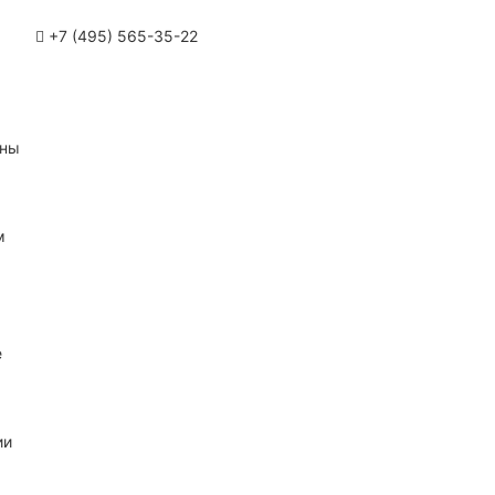
+7 (495) 565-35-22
ины
м
е
ии