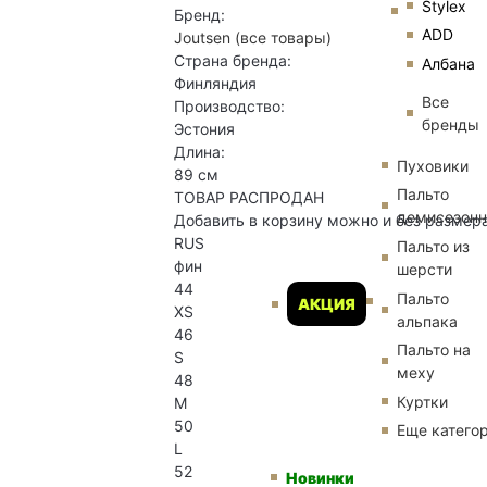
Stylex
Бренд:
ADD
Joutsen
(все товары)
Страна бренда:
Албана
Финляндия
Все
Производство:
бренды
Эстония
Длина:
Пуховики
89 см
Пальто
ТОВАР РАСПРОДАН
демисезон
Добавить в корзину можно и без размер
RUS
Пальто из
фин
шерсти
44
Пальто
АКЦИЯ
XS
альпака
46
Пальто на
S
меху
48
Куртки
M
50
Еще катего
L
52
Новинки