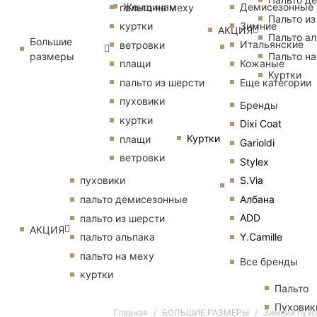
Женщинам
Демисезонные
пальто на меху
Пальто из
Зимние
куртки
АКЦИЯ
Пальто ал
Большие
Итальянские
ветровки
размеры
Пальто на
Кожаные
плащи
Куртки
Еще категории
пальто из шерсти
пуховики
Бренды
куртки
Dixi Coat
Куртки
плащи
Garioldi
ветровки
Stylex
S.Via
пуховики
Албана
пальто демисезонные
ADD
пальто из шерсти
АКЦИЯ
Y.Camille
пальто альпака
пальто на меху
Все бренды
куртки
Пальто
Пуховик
Главная
БОЛЬШИЕ РАЗМЕРЫ
Зимний пухо