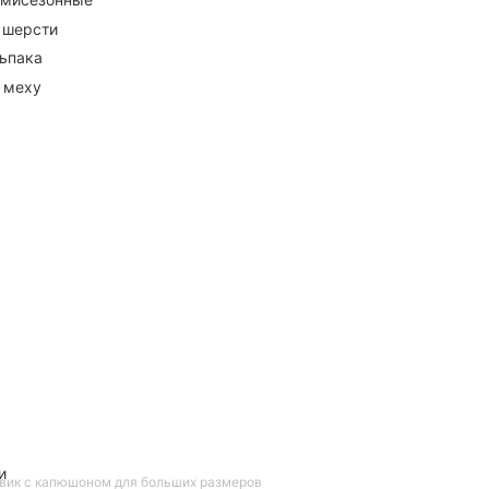
 шерсти
ьпака
 меху
и
вик с капюшоном для больших размеров