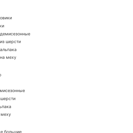
ховики
ки
 демисезонные
 из шерсти
 альпака
 на меху
о
емисезонные
 шерсти
ьпака
 меху
се большие