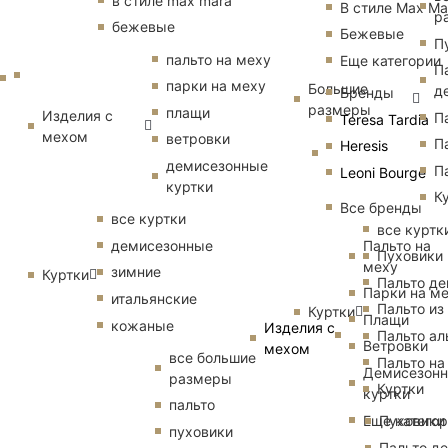
в стиле max mara
В стиле Max Ma
р
бежевые
Бежевые
П
пальто на меху
Еще категории
П
парки на меху
Большие
д
Бренды
размеры
плащи
Изделия с
П
Teresa Tardia
мехом
ветровки
П
Heresis
демисезонные
П
Leoni Bourge
куртки
К
Все бренды
все куртки
все куртк
Пальто на
демисезонные
Пуховики
меху
зимние
Куртки
Пальто д
Парки на м
итальянские
Пальто из
Куртки
Плащи
кожаные
Изделия с
Пальто ал
Ветровки
мехом
все большие
Пальто на
Демисезон
размеры
Куртки
куртки
пальто
Еще катего
Пуховики
пуховики
Пальто д