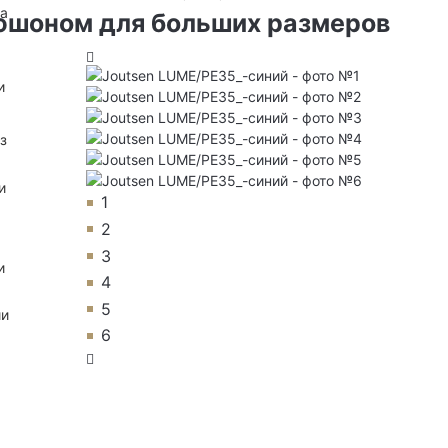
на
пюшоном для больших размеров
и
з
и
1
2
3
и
4
5
ии
6