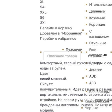
XL
Итальянские
54
Длинные
XXL
56
Кожаные
3XL
Короткие
Перейти в корзину
С
Добавлен в "Избранное"
капюшоном
Перейти в избранное
Стильные
Пуховики
Еще
категории
19
Описание товара
Отзывы
Бренды
Комфортный, теплый пуховик, хорошо сад
езды за рулем.
Joutsen
Цвет:
ADD
синий матовый.
AFG
Силуэт:
полуприталенный. Идет размер в размер
Все бренды
вертикальными линиями (отстрочки и защ
стройнее. На левом рукаве нашивка с ф
Классические
брендовым логотипом Joutsen. По низу и
Черные
модели.