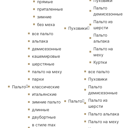
Пуховики
прямые
Пальто
приталенные
демисезонные
зимние
Пальто из
без меха
шерсти
Пуховики
все пальто
Пальто
альпака
альпака
демисезонные
Пальто на
меху
кашемировые
Куртки
шерстяные
пальто на меху
все пальто
парки
Пуховики
Пальто
классические
Пальто
демисезонные
итальянские
Пальто из
Пальто
зимние пальто
шерсти
длинные
Пальто альпака
двубортные
Пальто на меху
в стиле max