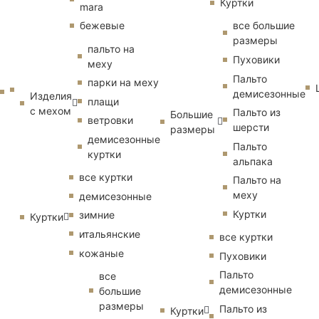
Куртки
mara
бежевые
все большие
размеры
пальто на
Пуховики
меху
Пальто
парки на меху
демисезонные
Изделия
плащи
с мехом
Пальто из
Большие
ветровки
шерсти
размеры
демисезонные
Пальто
куртки
альпака
все куртки
Пальто на
меху
демисезонные
Куртки
зимние
Куртки
итальянские
все куртки
кожаные
Пуховики
Пальто
все
демисезонные
большие
размеры
Пальто из
Куртки