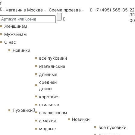
f
- магазин в Москве -
- Схема проезда -
+7 (495) 565-35-22
0
0
Женщинам
Мужчинам
О нас
Новинки
все пуховики
итальянские
длинные
средней
длины
короткие
стильные
Пуховики
с капюшоном
Новинки
с мехом
все пуховики
модные