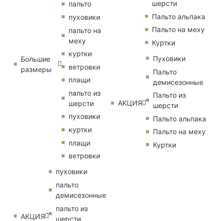
шерсти
пальто
Пальто альпака
пуховики
Пальто на меху
пальто на
меху
Куртки
куртки
Пуховики
Большие
ветровки
размеры
Пальто
плащи
демисезонные
пальто из
Пальто из
АКЦИЯ
шерсти
шерсти
пуховики
Пальто альпака
куртки
Пальто на меху
плащи
Куртки
ветровки
пуховики
пальто
демисезонные
пальто из
АКЦИЯ
шерсти