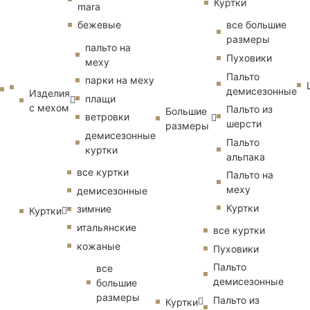
Куртки
mara
бежевые
все большие
размеры
пальто на
Пуховики
меху
Пальто
парки на меху
демисезонные
Изделия
плащи
с мехом
Пальто из
Большие
ветровки
шерсти
размеры
демисезонные
Пальто
куртки
альпака
все куртки
Пальто на
меху
демисезонные
Куртки
зимние
Куртки
итальянские
все куртки
кожаные
Пуховики
Пальто
все
демисезонные
большие
размеры
Пальто из
Куртки