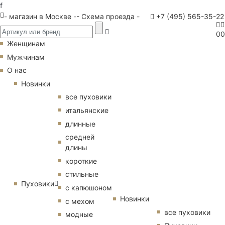
f
- магазин в Москве -
- Схема проезда -
+7 (495) 565-35-22
0
0
Женщинам
Мужчинам
О нас
Новинки
все пуховики
итальянские
длинные
средней
длины
короткие
стильные
Пуховики
с капюшоном
Новинки
с мехом
все пуховики
модные