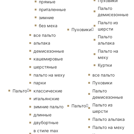
Пуховики
прямые
Пальто
приталенные
демисезонные
зимние
Пальто из
без меха
шерсти
Пуховики
все пальто
Пальто
альпака
альпака
демисезонные
Пальто на
меху
кашемировые
Куртки
шерстяные
пальто на меху
все пальто
парки
Пуховики
Пальто
классические
Пальто
демисезонные
итальянские
Пальто из
Пальто
зимние пальто
шерсти
длинные
Пальто альпака
двубортные
Пальто на меху
в стиле max