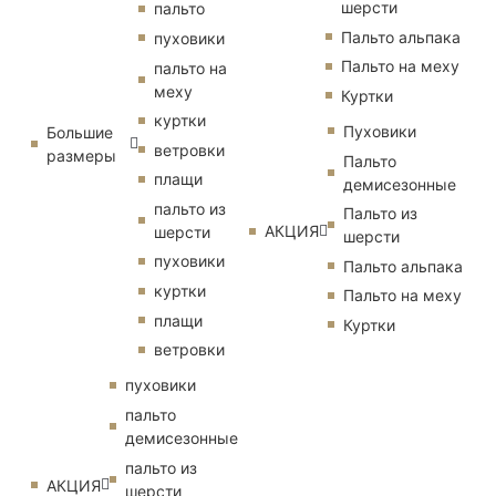
шерсти
пальто
Пальто альпака
пуховики
Пальто на меху
пальто на
меху
Куртки
куртки
Пуховики
Большие
ветровки
размеры
Пальто
плащи
демисезонные
пальто из
Пальто из
АКЦИЯ
шерсти
шерсти
пуховики
Пальто альпака
куртки
Пальто на меху
плащи
Куртки
ветровки
пуховики
пальто
демисезонные
пальто из
АКЦИЯ
шерсти