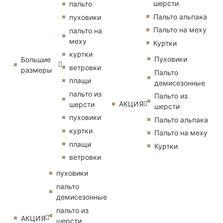
шерсти
пальто
Пальто альпака
пуховики
Пальто на меху
пальто на
меху
Куртки
куртки
Пуховики
Большие
ветровки
размеры
Пальто
плащи
демисезонные
пальто из
Пальто из
АКЦИЯ
шерсти
шерсти
пуховики
Пальто альпака
куртки
Пальто на меху
плащи
Куртки
ветровки
пуховики
пальто
демисезонные
пальто из
АКЦИЯ
шерсти