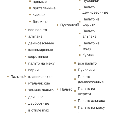
Пуховики
прямые
Пальто
приталенные
демисезонные
зимние
Пальто из
без меха
шерсти
Пуховики
все пальто
Пальто
альпака
альпака
демисезонные
Пальто на
меху
кашемировые
Куртки
шерстяные
пальто на меху
все пальто
парки
Пуховики
Пальто
классические
Пальто
демисезонные
итальянские
Пальто из
Пальто
зимние пальто
шерсти
длинные
Пальто альпака
двубортные
Пальто на меху
в стиле max