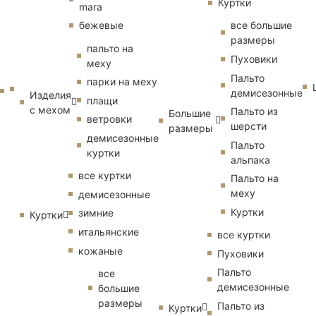
Куртки
mara
бежевые
все большие
размеры
пальто на
Пуховики
меху
Пальто
парки на меху
демисезонные
Изделия
плащи
с мехом
Пальто из
Большие
ветровки
шерсти
размеры
демисезонные
Пальто
куртки
альпака
все куртки
Пальто на
меху
демисезонные
Куртки
зимние
Куртки
итальянские
все куртки
кожаные
Пуховики
Пальто
все
демисезонные
большие
размеры
Пальто из
Куртки