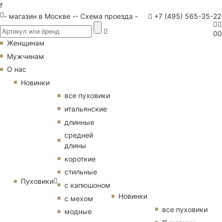
f
- магазин в Москве -
- Схема проезда -
+7 (495) 565-35-22
0
0
Женщинам
Мужчинам
О нас
Новинки
все пуховики
итальянские
длинные
средней
длины
короткие
стильные
Пуховики
с капюшоном
Новинки
с мехом
все пуховики
модные