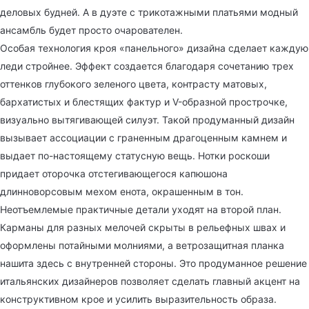
деловых будней. А в дуэте с трикотажными платьями модный
ансамбль будет просто очарователен.
Особая технология кроя «панельного» дизайна сделает каждую
леди стройнее. Эффект создается благодаря сочетанию трех
оттенков глубокого зеленого цвета, контрасту матовых,
бархатистых и блестящих фактур и V-образной прострочке,
визуально вытягивающей силуэт. Такой продуманный дизайн
вызывает ассоциации с граненным драгоценным камнем и
выдает по-настоящему статусную вещь. Нотки роскоши
придает оторочка отстегивающегося капюшона
длинноворсовым мехом енота, окрашенным в тон.
Неотъемлемые практичные детали уходят на второй план.
Карманы для разных мелочей скрыты в рельефных швах и
оформлены потайными молниями, а ветрозащитная планка
нашита здесь с внутренней стороны. Это продуманное решение
итальянских дизайнеров позволяет сделать главный акцент на
конструктивном крое и усилить выразительность образа.