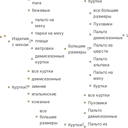
Куртки
mara
бежевые
все большие
размеры
пальто на
Пуховики
меху
Пальто
парки на меху
демисезонные
Изделия
плащи
с мехом
Пальто из
Большие
ветровки
шерсти
размеры
демисезонные
Пальто
куртки
альпака
все куртки
Пальто на
меху
демисезонные
Куртки
зимние
Куртки
итальянские
все куртки
кожаные
Пуховики
Пальто
все
демисезонные
большие
размеры
Пальто из
Куртки