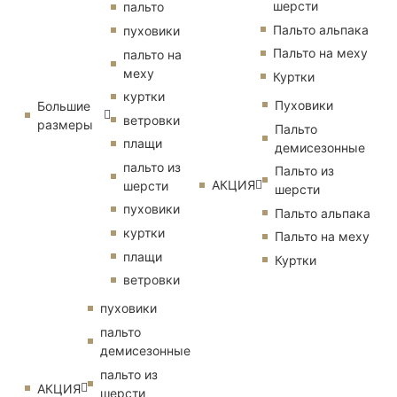
шерсти
пальто
Пальто альпака
пуховики
Пальто на меху
пальто на
меху
Куртки
куртки
Пуховики
Большие
ветровки
размеры
Пальто
плащи
демисезонные
пальто из
Пальто из
АКЦИЯ
шерсти
шерсти
пуховики
Пальто альпака
куртки
Пальто на меху
плащи
Куртки
ветровки
пуховики
пальто
демисезонные
пальто из
АКЦИЯ
шерсти