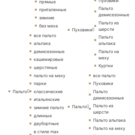
Пуховики
прямые
Пальто
приталенные
демисезонные
зимние
Пальто из
без меха
шерсти
Пуховики
все пальто
Пальто
альпака
альпака
демисезонные
Пальто на
меху
кашемировые
Куртки
шерстяные
пальто на меху
все пальто
парки
Пуховики
Пальто
классические
Пальто
демисезонные
итальянские
Пальто из
Пальто
зимние пальто
шерсти
длинные
Пальто альпака
двубортные
Пальто на меху
в стиле max