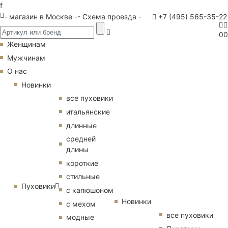
f
- магазин в Москве -
- Схема проезда -
+7 (495) 565-35-22
0
0
Женщинам
Мужчинам
О нас
Новинки
все пуховики
итальянские
длинные
средней
длины
короткие
стильные
Пуховики
с капюшоном
Новинки
с мехом
все пуховики
модные