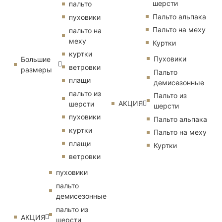
шерсти
пальто
Пальто альпака
пуховики
Пальто на меху
пальто на
меху
Куртки
куртки
Пуховики
Большие
ветровки
размеры
Пальто
плащи
демисезонные
пальто из
Пальто из
АКЦИЯ
шерсти
шерсти
пуховики
Пальто альпака
куртки
Пальто на меху
плащи
Куртки
ветровки
пуховики
пальто
демисезонные
пальто из
АКЦИЯ
шерсти