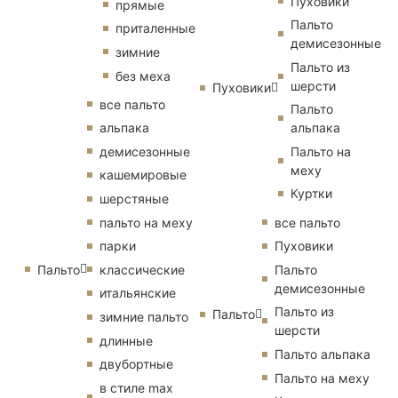
Пуховики
прямые
Пальто
приталенные
демисезонные
зимние
Пальто из
без меха
шерсти
Пуховики
все пальто
Пальто
альпака
альпака
демисезонные
Пальто на
меху
кашемировые
Куртки
шерстяные
пальто на меху
все пальто
парки
Пуховики
Пальто
классические
Пальто
демисезонные
итальянские
Пальто из
Пальто
зимние пальто
шерсти
длинные
Пальто альпака
двубортные
Пальто на меху
в стиле max