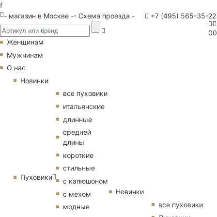
f
- магазин в Москве -
- Схема проезда -
+7 (495) 565-35-22
0
0
Женщинам
Мужчинам
О нас
Новинки
все пуховики
итальянские
длинные
средней
длины
короткие
стильные
Пуховики
с капюшоном
Новинки
с мехом
все пуховики
модные