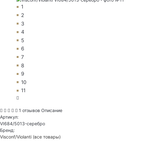
1
2
3
4
5
6
7
8
9
10
11
1 отзывов
Описание
Артикул:
VI684/5013-серебро
Бренд:
Visconf/Violanti
(все товары)