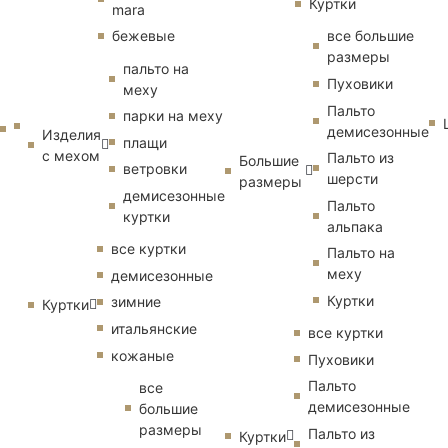
Куртки
mara
бежевые
все большие
размеры
пальто на
Пуховики
меху
Пальто
парки на меху
демисезонные
Изделия
плащи
с мехом
Пальто из
Большие
ветровки
шерсти
размеры
демисезонные
Пальто
куртки
альпака
все куртки
Пальто на
меху
демисезонные
Куртки
зимние
Куртки
итальянские
все куртки
кожаные
Пуховики
Пальто
все
демисезонные
большие
размеры
Пальто из
Куртки