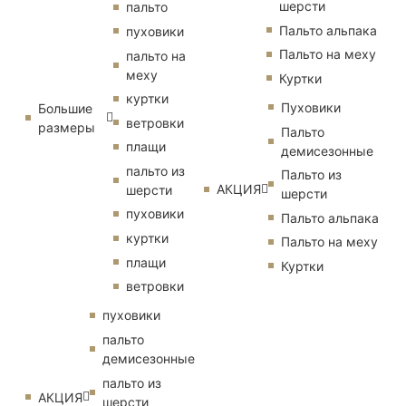
шерсти
пальто
Пальто альпака
пуховики
Пальто на меху
пальто на
меху
Куртки
куртки
Пуховики
Большие
ветровки
размеры
Пальто
плащи
демисезонные
пальто из
Пальто из
АКЦИЯ
шерсти
шерсти
пуховики
Пальто альпака
куртки
Пальто на меху
плащи
Куртки
ветровки
пуховики
пальто
демисезонные
пальто из
АКЦИЯ
шерсти