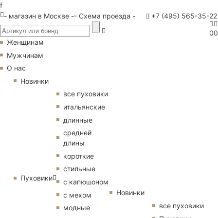
f
- магазин в Москве -
- Схема проезда -
+7 (495) 565-35-22
0
0
Женщинам
Мужчинам
О нас
Новинки
все пуховики
итальянские
длинные
средней
длины
короткие
стильные
Пуховики
с капюшоном
Новинки
с мехом
все пуховики
модные