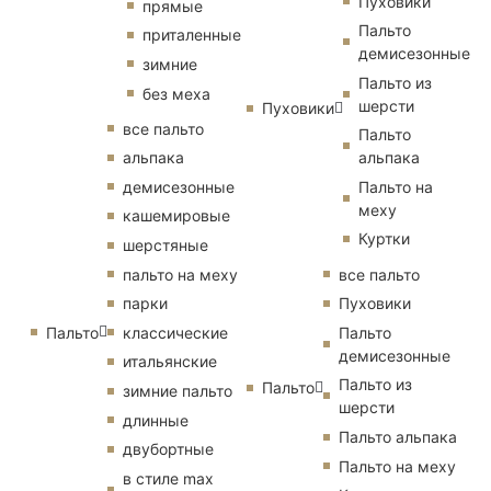
Пуховики
прямые
Пальто
приталенные
демисезонные
зимние
Пальто из
без меха
шерсти
Пуховики
все пальто
Пальто
альпака
альпака
демисезонные
Пальто на
меху
кашемировые
Куртки
шерстяные
пальто на меху
все пальто
парки
Пуховики
Пальто
классические
Пальто
демисезонные
итальянские
Пальто из
Пальто
зимние пальто
шерсти
длинные
Пальто альпака
двубортные
Пальто на меху
в стиле max