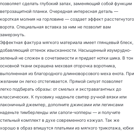
позволяет сделать глубокий запах, заменяющий собой функции
ветрозащитной планки. Очередная интересная деталь —
короткая молния на горловине — создает эффект расстегнутого
ворота. Специальная вставка за ним не позволит вам
замерзнуть.
Эффектная фактура мягкого материала имеет глянцевый блеск,
добавляющий оттенок изысканности. Насыщенный изумрудно-
зеленый не сложен в сочетаемости и придает нотки шика. В тон
основной ткани окрашена меховая оторочка воротника,
выполненная из благородного длинноворсового меха енота. При
желании он легко отстегивается. Прямой силуэт позволяет
легко подбирать образы: от смелых и экстравагантных до
классических. К пуховику наденьте свитер ручной вязки или
лаконичный джемпер, дополните джинсами или легинсами
наденьте тимберленды или сапоги-чопперы — и получите
стильный комплект в духе современного кэжуал. Так же
хорошо в образ впишутся платьями из мягкого трикотажа, юбки