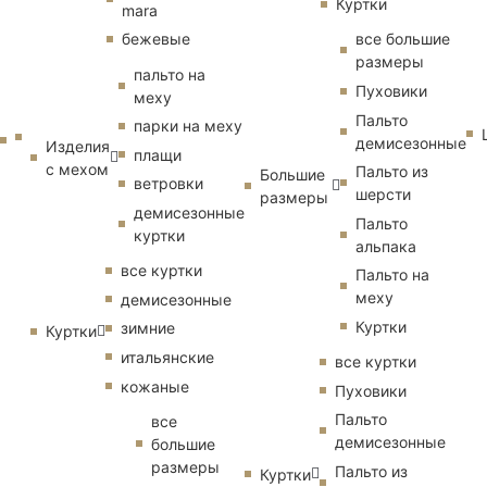
Куртки
mara
бежевые
все большие
размеры
пальто на
Пуховики
меху
Пальто
парки на меху
демисезонные
Изделия
плащи
с мехом
Пальто из
Большие
ветровки
шерсти
размеры
демисезонные
Пальто
куртки
альпака
все куртки
Пальто на
меху
демисезонные
Куртки
зимние
Куртки
итальянские
все куртки
кожаные
Пуховики
Пальто
все
демисезонные
большие
размеры
Пальто из
Куртки