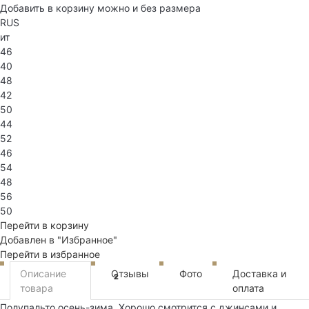
Добавить в корзину можно и без размера
RUS
ит
46
40
48
42
50
44
52
46
54
48
56
50
Перейти в корзину
Добавлен в "Избранное"
Перейти в избранное
Описание
Отзывы
Фото
Доставка и
2
товара
оплата
Полупальто осень-зима. Хорошо смотрится с джинсами и