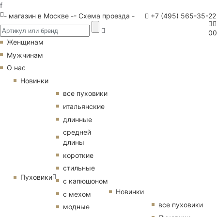
f
- магазин в Москве -
- Схема проезда -
+7 (495) 565-35-22
0
0
Женщинам
Мужчинам
О нас
Новинки
все пуховики
итальянские
длинные
средней
длины
короткие
стильные
Пуховики
с капюшоном
Новинки
с мехом
все пуховики
модные