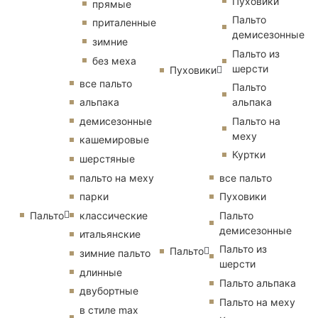
Пуховики
прямые
Пальто
приталенные
демисезонные
зимние
Пальто из
без меха
шерсти
Пуховики
все пальто
Пальто
альпака
альпака
демисезонные
Пальто на
меху
кашемировые
Куртки
шерстяные
пальто на меху
все пальто
парки
Пуховики
Пальто
классические
Пальто
демисезонные
итальянские
Пальто из
Пальто
зимние пальто
шерсти
длинные
Пальто альпака
двубортные
Пальто на меху
в стиле max