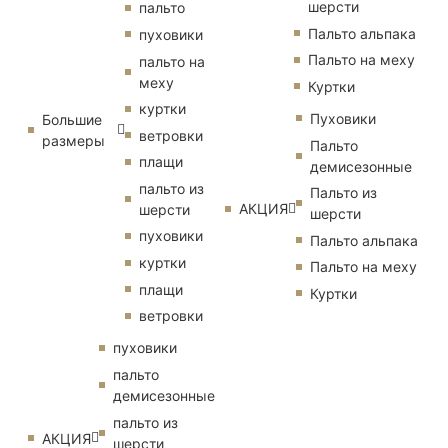
шерсти
пальто
Пальто альпака
пуховики
Пальто на меху
пальто на
меху
Куртки
куртки
Пуховики
Большие
ветровки
размеры
Пальто
плащи
демисезонные
пальто из
Пальто из
АКЦИЯ
шерсти
шерсти
пуховики
Пальто альпака
куртки
Пальто на меху
плащи
Куртки
ветровки
пуховики
пальто
демисезонные
пальто из
АКЦИЯ
шерсти