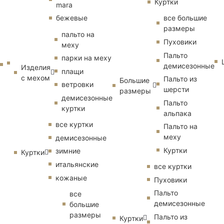
Куртки
mara
бежевые
все большие
размеры
пальто на
Пуховики
меху
Пальто
парки на меху
демисезонные
Изделия
плащи
с мехом
Пальто из
Большие
ветровки
шерсти
размеры
демисезонные
Пальто
куртки
альпака
все куртки
Пальто на
меху
демисезонные
Куртки
зимние
Куртки
итальянские
все куртки
кожаные
Пуховики
Пальто
все
демисезонные
большие
размеры
Пальто из
Куртки