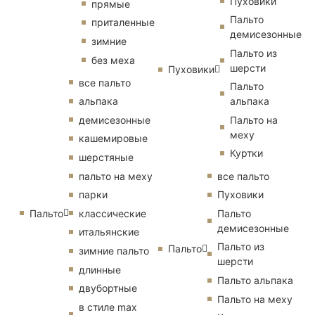
Пуховики
прямые
Пальто
приталенные
демисезонные
зимние
Пальто из
без меха
шерсти
Пуховики
все пальто
Пальто
альпака
альпака
демисезонные
Пальто на
меху
кашемировые
Куртки
шерстяные
пальто на меху
все пальто
парки
Пуховики
Пальто
классические
Пальто
демисезонные
итальянские
Пальто из
Пальто
зимние пальто
шерсти
длинные
Пальто альпака
двубортные
Пальто на меху
в стиле max