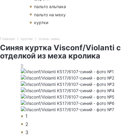
пальто альпака
пальто на меху
куртки
Главная
куртки
осень-зима
Синяя куртка Visconf/Violanti с
отделкой из меха кролика
1
2
3