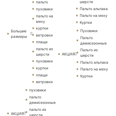
шерсти
пальто
Пальто альпака
пуховики
Пальто на меху
пальто на
меху
Куртки
куртки
Пуховики
Большие
ветровки
размеры
Пальто
плащи
демисезонные
пальто из
Пальто из
АКЦИЯ
шерсти
шерсти
пуховики
Пальто альпака
куртки
Пальто на меху
плащи
Куртки
ветровки
пуховики
пальто
демисезонные
пальто из
АКЦИЯ
шерсти