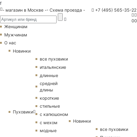
f
- магазин в Москве -
- Схема проезда -
+7 (495) 565-35-22
0
0
Женщинам
Мужчинам
О нас
Новинки
все пуховики
итальянские
длинные
средней
длины
короткие
стильные
Пуховики
с капюшоном
Новинки
с мехом
все пуховики
модные