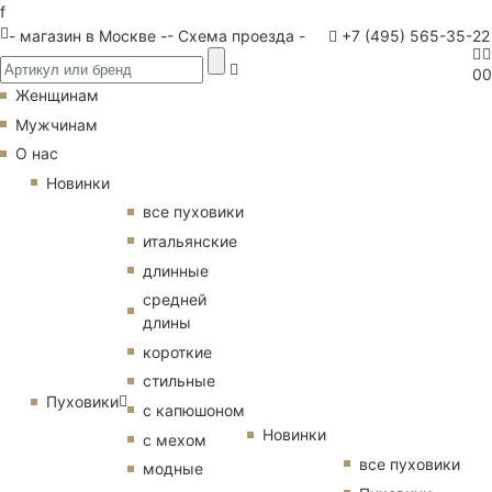
f
- магазин в Москве -
- Схема проезда -
+7 (495) 565-35-22
0
0
Женщинам
Мужчинам
О нас
Новинки
все пуховики
итальянские
длинные
средней
длины
короткие
стильные
Пуховики
с капюшоном
Новинки
с мехом
все пуховики
модные