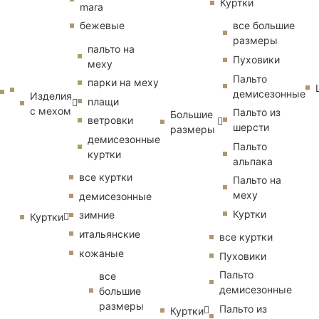
Куртки
mara
бежевые
все большие
размеры
пальто на
Пуховики
меху
Пальто
парки на меху
демисезонные
Изделия
плащи
с мехом
Пальто из
Большие
ветровки
шерсти
размеры
демисезонные
Пальто
куртки
альпака
все куртки
Пальто на
меху
демисезонные
Куртки
зимние
Куртки
итальянские
все куртки
кожаные
Пуховики
Пальто
все
демисезонные
большие
размеры
Пальто из
Куртки