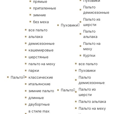
Пуховики
прямые
Пальто
приталенные
демисезонные
зимние
Пальто из
без меха
шерсти
Пуховики
все пальто
Пальто
альпака
альпака
демисезонные
Пальто на
меху
кашемировые
Куртки
шерстяные
пальто на меху
все пальто
парки
Пуховики
Пальто
классические
Пальто
демисезонные
итальянские
Пальто из
Пальто
зимние пальто
шерсти
длинные
Пальто альпака
двубортные
Пальто на меху
в стиле max