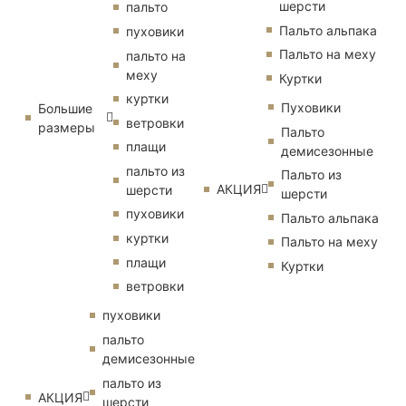
шерсти
пальто
Пальто альпака
пуховики
Пальто на меху
пальто на
меху
Куртки
куртки
Пуховики
Большие
ветровки
размеры
Пальто
плащи
демисезонные
пальто из
Пальто из
АКЦИЯ
шерсти
шерсти
пуховики
Пальто альпака
куртки
Пальто на меху
плащи
Куртки
ветровки
пуховики
пальто
демисезонные
пальто из
АКЦИЯ
шерсти