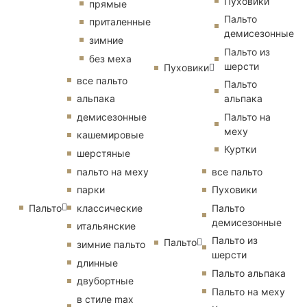
Пуховики
прямые
Пальто
приталенные
демисезонные
зимние
Пальто из
без меха
шерсти
Пуховики
все пальто
Пальто
альпака
альпака
демисезонные
Пальто на
меху
кашемировые
Куртки
шерстяные
пальто на меху
все пальто
парки
Пуховики
Пальто
классические
Пальто
демисезонные
итальянские
Пальто из
Пальто
зимние пальто
шерсти
длинные
Пальто альпака
двубортные
Пальто на меху
в стиле max