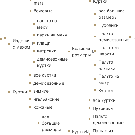
Куртки
mara
бежевые
все большие
размеры
пальто на
Пуховики
меху
Пальто
парки на меху
демисезонные
Изделия
плащи
с мехом
Пальто из
Большие
ветровки
шерсти
размеры
демисезонные
Пальто
куртки
альпака
все куртки
Пальто на
меху
демисезонные
Куртки
зимние
Куртки
итальянские
все куртки
кожаные
Пуховики
Пальто
все
демисезонные
большие
размеры
Пальто из
Куртки