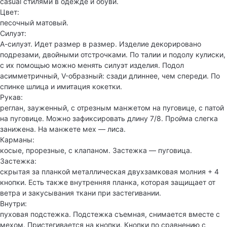
casual стилями в одежде и обуви.
Цвет:
песочный матовый.
Силуэт:
А-силуэт. Идет размер в размер. Изделие декорировано
подрезами, двойными отстрочками. По талии и подолу кулиски,
с их помощью можно менять силуэт изделия. Подол
асимметричный, V-образный: сзади длиннее, чем спереди. По
спинке шлица и имитация кокетки.
Рукав:
реглан, зауженный, с отрезным манжетом на пуговице, с патой
на пуговице. Можно зафиксировать длину 7/8. Пройма слегка
занижена. На манжете мех — лиса.
Карманы:
косые, прорезные, с клапаном. Застежка — пуговица.
Застежка:
скрытая за планкой металлическая двухзамковая молния + 4
кнопки. Есть также внутренняя планка, которая защищает от
ветра и закусывания ткани при застегивании.
Внутри:
пуховая подстежка. Подстежка съемная, снимается вместе с
мехом. Пристегивается на кнопки. Кнопки по сравнению с