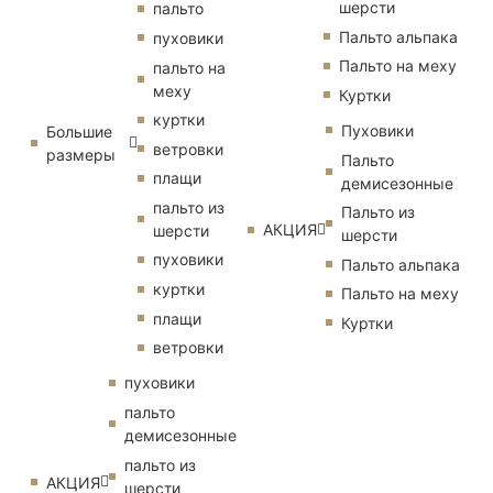
шерсти
пальто
Пальто альпака
пуховики
Пальто на меху
пальто на
меху
Куртки
куртки
Пуховики
Большие
ветровки
размеры
Пальто
плащи
демисезонные
пальто из
Пальто из
АКЦИЯ
шерсти
шерсти
пуховики
Пальто альпака
куртки
Пальто на меху
плащи
Куртки
ветровки
пуховики
пальто
демисезонные
пальто из
АКЦИЯ
шерсти