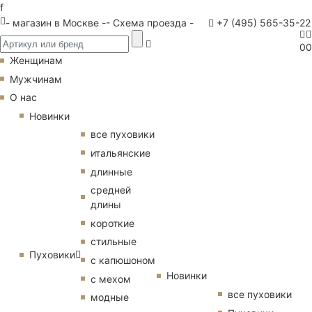
f
- магазин в Москве -
- Схема проезда -
+7 (495) 565-35-22
0
0
Женщинам
Мужчинам
О нас
Новинки
все пуховики
итальянские
длинные
средней
длины
короткие
стильные
Пуховики
с капюшоном
Новинки
с мехом
все пуховики
модные