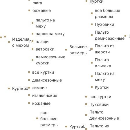
Куртки
mara
бежевые
все большие
размеры
пальто на
Пуховики
меху
Пальто
парки на меху
демисезонные
Изделия
плащи
с мехом
Пальто из
Большие
ветровки
шерсти
размеры
демисезонные
Пальто
куртки
альпака
все куртки
Пальто на
меху
демисезонные
Куртки
зимние
Куртки
итальянские
все куртки
кожаные
Пуховики
Пальто
все
демисезонные
большие
размеры
Пальто из
Куртки