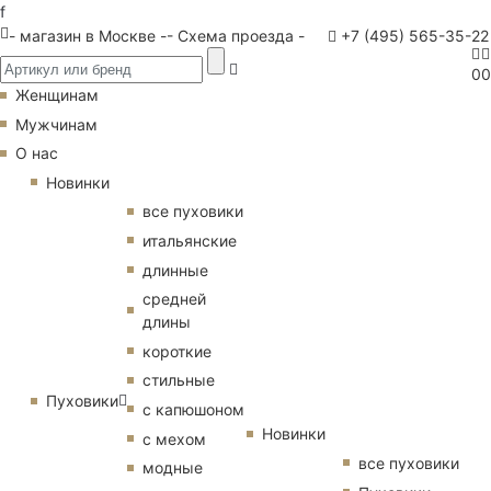
f
- магазин в Москве -
- Схема проезда -
+7 (495) 565-35-22
0
0
Женщинам
Мужчинам
О нас
Новинки
все пуховики
итальянские
длинные
средней
длины
короткие
стильные
Пуховики
с капюшоном
Новинки
с мехом
все пуховики
модные