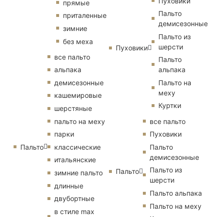
Пуховики
прямые
Пальто
приталенные
демисезонные
зимние
Пальто из
без меха
шерсти
Пуховики
все пальто
Пальто
альпака
альпака
демисезонные
Пальто на
меху
кашемировые
Куртки
шерстяные
пальто на меху
все пальто
парки
Пуховики
Пальто
классические
Пальто
демисезонные
итальянские
Пальто из
Пальто
зимние пальто
шерсти
длинные
Пальто альпака
двубортные
Пальто на меху
в стиле max