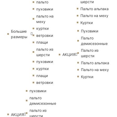
шерсти
пальто
Пальто альпака
пуховики
Пальто на меху
пальто на
меху
Куртки
куртки
Пуховики
Большие
ветровки
размеры
Пальто
плащи
демисезонные
пальто из
Пальто из
АКЦИЯ
шерсти
шерсти
пуховики
Пальто альпака
куртки
Пальто на меху
плащи
Куртки
ветровки
пуховики
пальто
демисезонные
пальто из
АКЦИЯ
шерсти