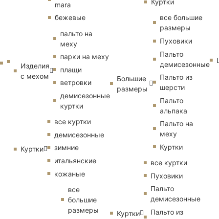
Куртки
mara
бежевые
все большие
размеры
пальто на
Пуховики
меху
Пальто
парки на меху
демисезонные
Изделия
плащи
с мехом
Пальто из
Большие
ветровки
шерсти
размеры
демисезонные
Пальто
куртки
альпака
все куртки
Пальто на
меху
демисезонные
Куртки
зимние
Куртки
итальянские
все куртки
кожаные
Пуховики
Пальто
все
демисезонные
большие
размеры
Пальто из
Куртки