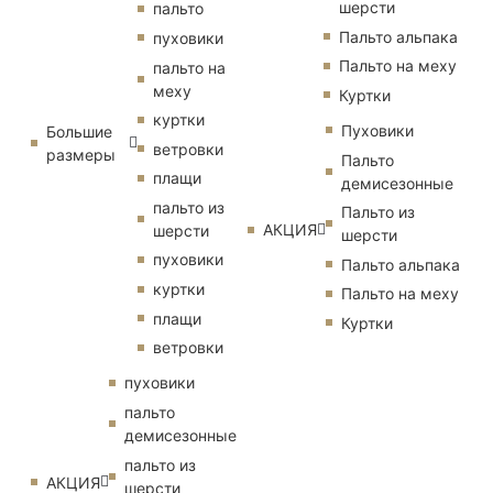
шерсти
пальто
Пальто альпака
пуховики
Пальто на меху
пальто на
меху
Куртки
куртки
Пуховики
Большие
ветровки
размеры
Пальто
плащи
демисезонные
пальто из
Пальто из
АКЦИЯ
шерсти
шерсти
пуховики
Пальто альпака
куртки
Пальто на меху
плащи
Куртки
ветровки
пуховики
пальто
демисезонные
пальто из
АКЦИЯ
шерсти