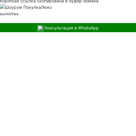
Короткая ссылка скопирована в буфер обмена
ььооотьь
Консультация в WhatsApp