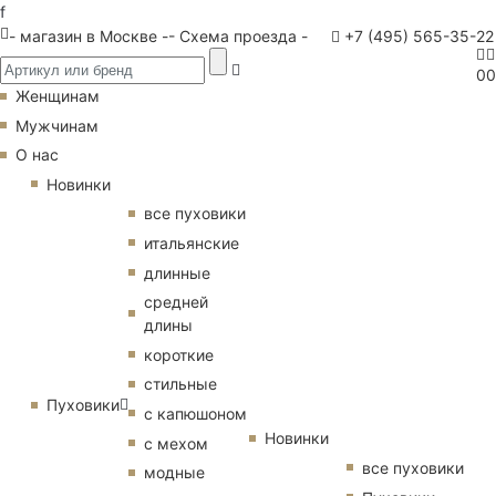
f
- магазин в Москве -
- Схема проезда -
+7 (495) 565-35-22
0
0
Женщинам
Мужчинам
О нас
Новинки
все пуховики
итальянские
длинные
средней
длины
короткие
стильные
Пуховики
с капюшоном
Новинки
с мехом
все пуховики
модные