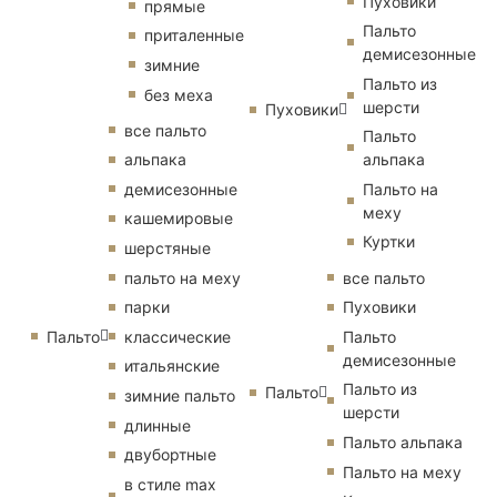
Пуховики
прямые
Пальто
приталенные
демисезонные
зимние
Пальто из
без меха
шерсти
Пуховики
все пальто
Пальто
альпака
альпака
демисезонные
Пальто на
меху
кашемировые
Куртки
шерстяные
пальто на меху
все пальто
парки
Пуховики
Пальто
классические
Пальто
демисезонные
итальянские
Пальто из
Пальто
зимние пальто
шерсти
длинные
Пальто альпака
двубортные
Пальто на меху
в стиле max