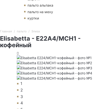
пальто альпака
пальто на меху
куртки
Главная
пальто
Элиза
Elisabetta - E22A4/MCH1 -
кофейный
1
2
3
4