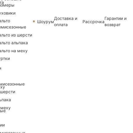
ra
азмеры
уховики
Доставка и
Гарантии и
альто
Шоурум
Рассрочка
оплата
возврат
емисезонные
альто из шерсти
альто альпака
альто на меху
уртки
и
емисезонные
еху
 шерсти
ьпака
 меху
ные
рии
емисезонные