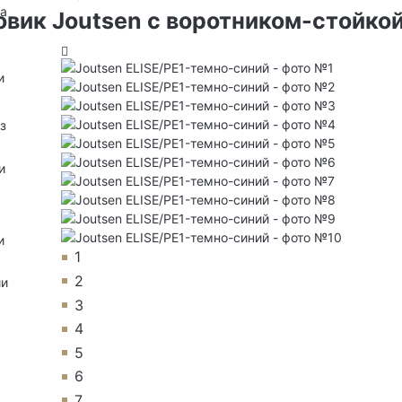
на
вик Joutsen с воротником-стойко
и
з
и
и
1
2
ии
3
4
5
6
7