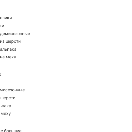
ховики
ки
 демисезонные
 из шерсти
 альпака
 на меху
о
емисезонные
 шерсти
ьпака
 меху
се большие