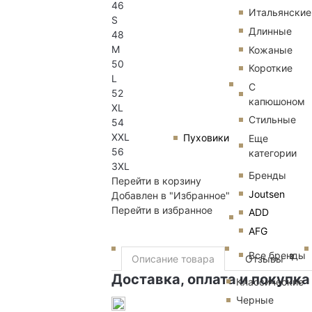
46
Итальянские
S
Длинные
48
M
Кожаные
50
Короткие
L
С
52
капюшоном
XL
Стильные
54
XXL
Пуховики
Еще
56
категории
3XL
Бренды
Перейти в корзину
Joutsen
Добавлен в "Избранное"
Перейти в избранное
ADD
AFG
Все бренды
3
Описание товара
Отзывы
Доставка, оплата и покупка
Классические
Черные