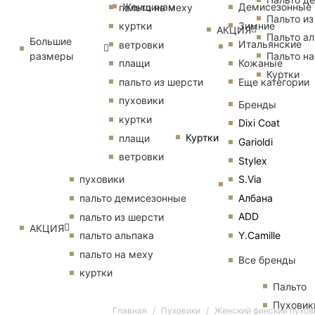
Женщинам
Демисезонные
пальто на меху
Пальто из
Зимние
куртки
АКЦИЯ
Пальто ал
Большие
Итальянские
ветровки
размеры
Пальто на
Кожаные
плащи
Куртки
Еще категории
пальто из шерсти
пуховики
Бренды
куртки
Dixi Coat
Куртки
плащи
Garioldi
ветровки
Stylex
S.Via
пуховики
Албана
пальто демисезонные
ADD
пальто из шерсти
АКЦИЯ
Y.Camille
пальто альпака
пальто на меху
Все бренды
куртки
Пальто
Пуховик
Главная
Пуховики
Женский финский пухов