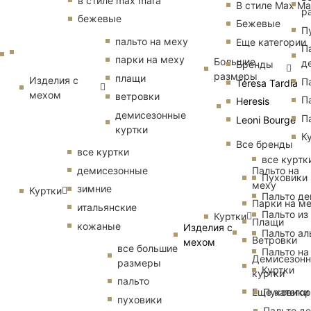
в стиле max mara
В стиле Max Ma
р
бежевые
Бежевые
П
пальто на меху
Еще категории
П
парки на меху
Большие
д
Бренды
размеры
плащи
Изделия с
П
Teresa Tardia
мехом
ветровки
П
Heresis
демисезонные
П
Leoni Bourge
куртки
К
Все бренды
все куртки
все куртк
Пальто на
демисезонные
Пуховики
меху
зимние
Куртки
Пальто д
Парки на м
итальянские
Пальто из
Куртки
Плащи
кожаные
Изделия с
Пальто ал
Ветровки
мехом
все большие
Пальто на
Демисезон
размеры
Куртки
куртки
пальто
Еще катего
Пуховики
пуховики
Пальто д