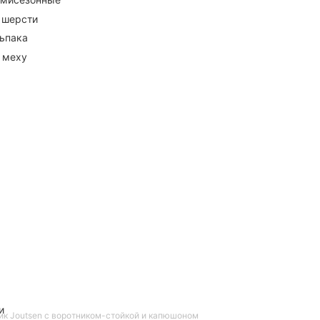
 шерсти
ьпака
 меху
и
ик Joutsen с воротником-стойкой и капюшоном