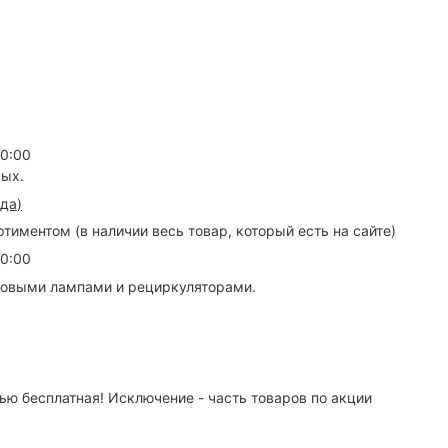
20:00
ных.
зда
)
иментом (в наличии весь товар, который есть на сайте)
20:00
товыми лампами и рециркуляторами.
ю бесплатная! Исключение - часть товаров по акции