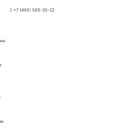
+7 (495) 565-35-22
ины
м
е
ии