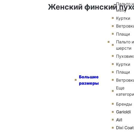
Пальто 
Женский финский пухо
меху
Куртки
Ветровк
Плащи
Пальто и
шерсти
Пуховик
Куртки
Плащи
Большие
Ветровк
размеры
Еще
категор
Бренды
Garioldi
AVI
Dixi Coat