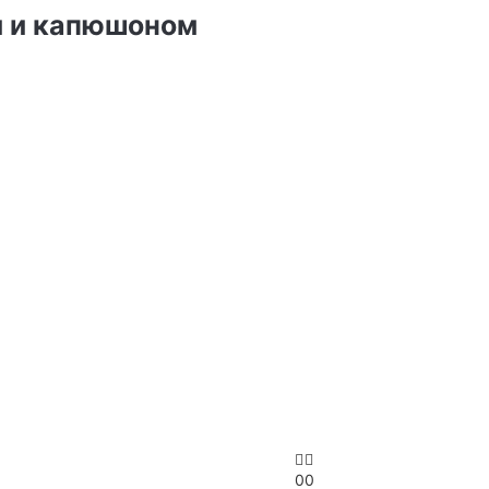
й и капюшоном
0
0