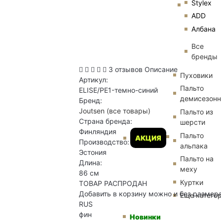
Stylex
ADD
Албана
Все
бренды
3 отзывов
Описание
Пуховики
Артикул:
Пальто
ELISE/PE1-темно-синий
демисезон
Бренд:
Joutsen
(все товары)
Пальто из
Страна бренда:
шерсти
Финляндия
Пальто
АКЦИЯ
Производство:
альпака
Эстония
Пальто на
Длина:
меху
86 см
Куртки
ТОВАР РАСПРОДАН
Добавить в корзину можно и без размер
Еще катего
RUS
фин
Новинки