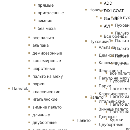
ADD
прямые
Новинки
DIXI COAT
приталенные
все пу
Garioldi
зимние
Пухови
AVI
без меха
Пальто
Все бренды
все пальто
Пальто
Пуховики
альпака
Альпака
Пальто
демисезонные
Демисезонные
Пальто
кашемировые
Кашемировые
Куртки
шерстяные
Шерстяные
все пальт
пальто на меху
Пальто на меху
Пуховики
парки
Парки
Пальто
Пальто д
классические
Классические
Пальто из
Пальто
итальянские
Итальянские
Пальто ал
зимние пальто
Зимние пальто
Пальто на
длинные
Длинные
Куртки
Пальто
двубортные
Двубортные
в