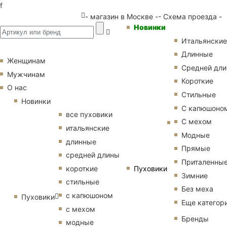
f
- магазин в Москве -
- Схема проезда -
Новинки
Итальянские
Длинные
Женщинам
Средней дл
Мужчинам
Короткие
О нас
Стильные
Новинки
С капюшоно
все пуховики
С мехом
итальянские
Модные
длинные
Прямые
средней длины
Приталенны
Пуховики
короткие
Зимние
стильные
Без меха
с капюшоном
Пуховики
Еще категор
с мехом
Бренды
модные