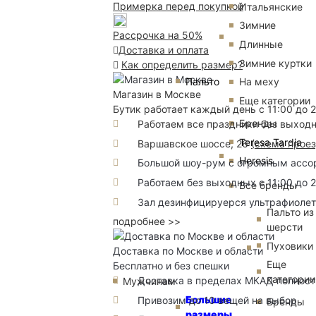
Примерка перед покупкой
Итальянские
Зимние
Рассрочка на 50%
Длинные
Доставка и оплата
Зимние куртки
Как определить размер?
Пальто
На меху
Магазин в Москве
Еще категории
Бутик работает каждый день с 11:00 до 
Бренды
Работаем все праздники без выход
Teresa Tardia
Варшавское шоссе, 26
(
схема прое
Heresis
Большой шоу-рум с огромным ассорт
Работаем без выходных с 11:00 до 
Все бренды
Зал дезинфицируерся ультрафиоле
Пальто из
подробнее >>
шерсти
Пуховики
Доставка по Москве и области
Еще
Бесплатно и без спешки
категории
Доставка в пределах МКАД полность
Мужчинам
Большие
Привозим до 10 вещей на выбор
Бренды
размеры