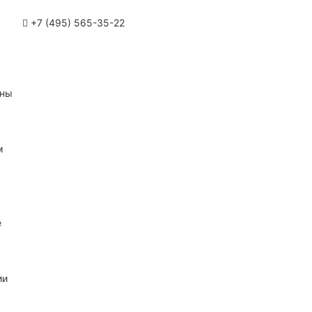
+7 (495) 565-35-22
ины
м
е
ии