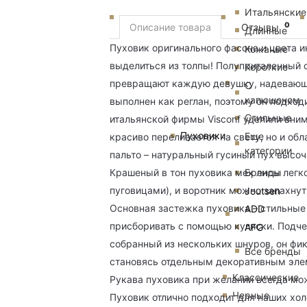
Итальянские
0
Описание товара
Отзывы
Длинные
Пуховик оригинального фасона и цвета 
Кожаные
выделиться из толпы! Полуприталенный 
Короткие
превращают каждую девушку, надевающу
С
капюшоном
выполнен как реглан, поэтому он подхо
Стильные
итальянской фирмы Visconf уделили вним
Пуховики
Еще
красиво переливается на свету, но и о
категории
пальто – натуральный гусиный пух высоч
Бренды
Крашеный в тон пуховика мех лисы легко
пуговицами), и воротник можно запахнут
Joutsen
Основная застежка пуховика – стильные
ADD
присборивать с помощью кулиски. Подче
AFG
собранный из нескольких шнуров, он фик
Все бренды
становясь отдельным декоративным эле
Классические
Рукава пуховика при желании всегда мо
Черные
Пуховик отлично подходит для наших хол