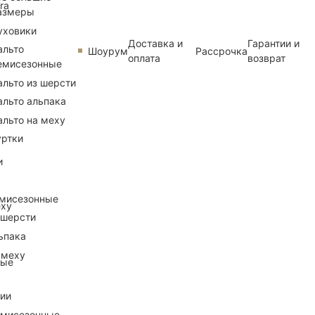
ra
азмеры
уховики
Доставка и
Гарантии и
альто
Шоурум
Рассрочка
оплата
возврат
емисезонные
альто из шерсти
альто альпака
альто на меху
уртки
и
емисезонные
еху
 шерсти
ьпака
 меху
ные
рии
емисезонные