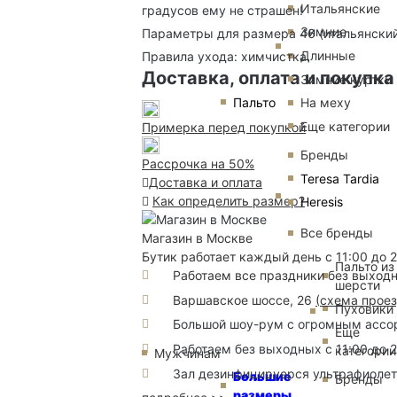
Итальянские
градусов ему не страшен!
Зимние
Параметры для размера 46 (итальянский)
Длинные
Правила ухода: химчистка.
Доставка, оплата и покупка
Зимние куртки
Пальто
На меху
Еще категории
Примерка перед покупкой
Бренды
Рассрочка на 50%
Teresa Tardia
Доставка и оплата
Как определить размер?
Heresis
Все бренды
Магазин в Москве
Бутик работает каждый день с 11:00 до 
Пальто из
Работаем все праздники без выход
шерсти
Варшавское шоссе, 26
(
схема прое
Пуховики
Большой шоу-рум с огромным ассорт
Еще
Работаем без выходных с 11:00 до 
категории
Мужчинам
Зал дезинфицируерся ультрафиоле
Большие
Бренды
размеры