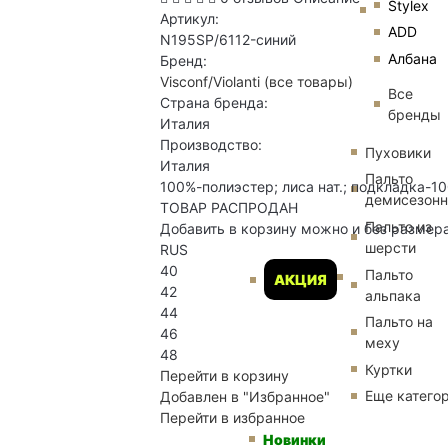
Stylex
Артикул:
ADD
N195SP/6112-синий
Албана
Бренд:
Visconf/Violanti
(все товары)
Все
Страна бренда:
бренды
Италия
Производство:
Пуховики
Италия
Пальто
100%-полиэстер; лиса нат.; подкладка-10
демисезон
ТОВАР РАСПРОДАН
Пальто из
Добавить в корзину можно и без размер
шерсти
RUS
40
Пальто
АКЦИЯ
42
альпака
44
Пальто на
46
меху
48
Куртки
Перейти в корзину
Еще катего
Добавлен в "Избранное"
Перейти в избранное
Новинки