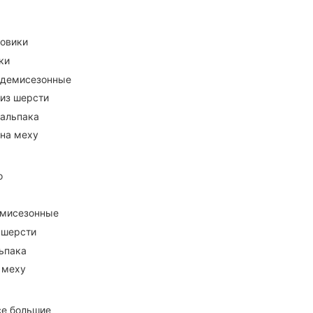
ховики
ки
 демисезонные
 из шерсти
 альпака
 на меху
о
емисезонные
 шерсти
ьпака
 меху
се большие