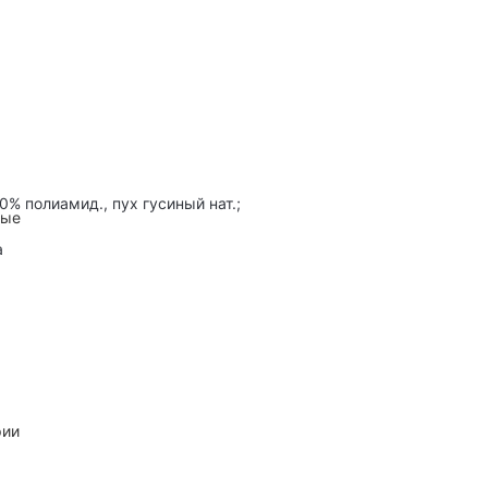
0% полиамид., пух гусиный нат.;
ные
а
рии