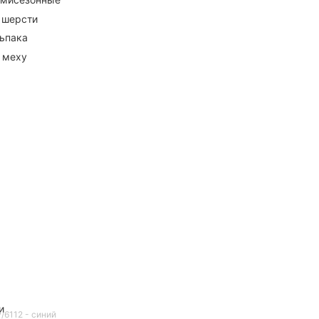
 шерсти
ьпака
 меху
и
P/6112 - синий