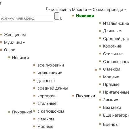
f
- магазин в Москве -
- Схема проезда -
Новинки
Итальянские
Длинные
Женщинам
Средней дл
Мужчинам
Короткие
О нас
Стильные
Новинки
С капюшоно
все пуховики
С мехом
итальянские
Модные
длинные
Прямые
средней длины
Приталенны
Пуховики
короткие
Зимние
стильные
Без меха
с капюшоном
Пуховики
Еще категор
с мехом
Бренды
модные