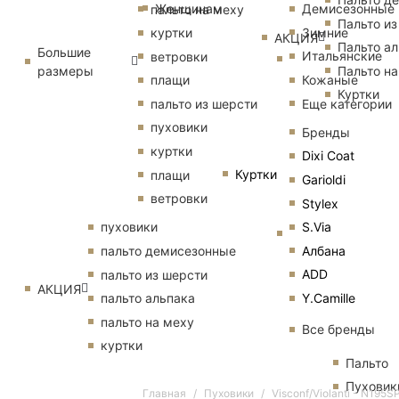
Женщинам
Демисезонные
пальто на меху
Пальто из
Зимние
куртки
АКЦИЯ
Пальто ал
Большие
Итальянские
ветровки
размеры
Пальто на
Кожаные
плащи
Куртки
Еще категории
пальто из шерсти
пуховики
Бренды
куртки
Dixi Coat
Куртки
плащи
Garioldi
ветровки
Stylex
S.Via
пуховики
Албана
пальто демисезонные
ADD
пальто из шерсти
АКЦИЯ
Y.Camille
пальто альпака
пальто на меху
Все бренды
куртки
Пальто
Пуховик
Главная
Пуховики
Visconf/Violanti - N195S