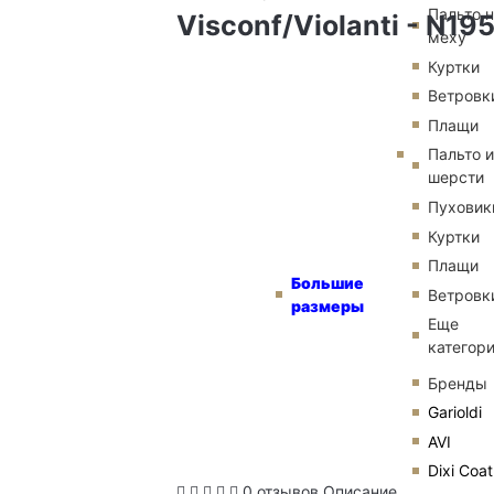
Пальто 
Visconf/Violanti - N19
меху
Куртки
Ветровк
Плащи
Пальто и
шерсти
Пуховик
Куртки
Плащи
Большие
Ветровк
размеры
Еще
категор
Бренды
Garioldi
AVI
Dixi Coat
0 отзывов
Описание