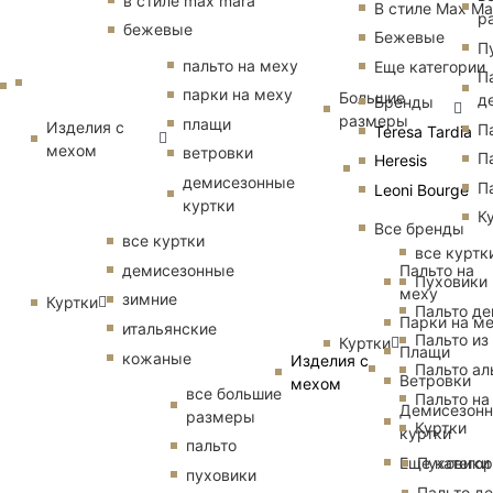
в стиле max mara
В стиле Max Ma
р
бежевые
Бежевые
П
пальто на меху
Еще категории
П
парки на меху
Большие
д
Бренды
размеры
плащи
Изделия с
П
Teresa Tardia
мехом
ветровки
П
Heresis
демисезонные
П
Leoni Bourge
куртки
К
Все бренды
все куртки
все куртк
Пальто на
демисезонные
Пуховики
меху
зимние
Куртки
Пальто д
Парки на м
итальянские
Пальто из
Куртки
Плащи
кожаные
Изделия с
Пальто ал
Ветровки
мехом
все большие
Пальто на
Демисезон
размеры
Куртки
куртки
пальто
Еще катего
Пуховики
пуховики
Пальто д