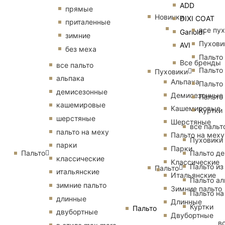
ADD
прямые
Новинки
DIXI COAT
приталенные
все пу
Garioldi
зимние
Пухови
AVI
без меха
Пальто
Все бренды
все пальто
Пальто
Пуховики
альпака
Альпака
Пальто
демисезонные
Демисезонные
Пальто
кашемировые
Кашемировые
Куртки
шерстяные
Шерстяные
все пальт
пальто на меху
Пальто на меху
Пуховики
парки
Парки
Пальто
Пальто д
классические
Классические
Пальто из
Пальто
итальянские
Итальянские
Пальто ал
зимние пальто
Зимние пальто
Пальто на
длинные
Длинные
Куртки
Пальто
двубортные
Двубортные
в