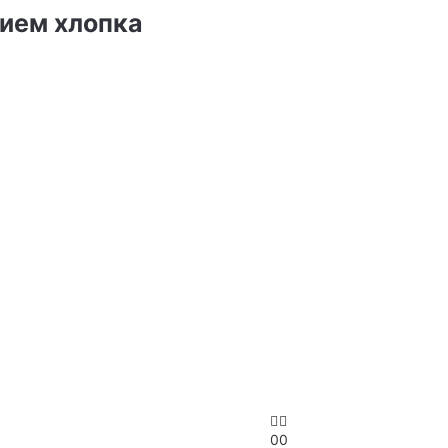
нием хлопка
0
0