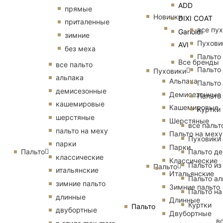
ADD
прямые
Новинки
DIXI COAT
приталенные
все пу
Garioldi
зимние
Пухови
AVI
без меха
Пальто
Все бренды
все пальто
Пальто
Пуховики
альпака
Альпака
Пальто
демисезонные
Демисезонные
Пальто
кашемировые
Кашемировые
Куртки
шерстяные
Шерстяные
все пальт
пальто на меху
Пальто на меху
Пуховики
парки
Парки
Пальто
Пальто д
классические
Классические
Пальто из
Пальто
итальянские
Итальянские
Пальто ал
зимние пальто
Зимние пальто
Пальто на
длинные
Длинные
Куртки
Пальто
двубортные
Двубортные
в