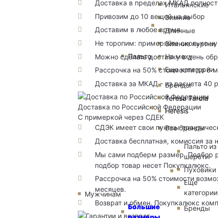
Доставка в пределах МКАД полность
Итальянские
Привозим до 10 вещей на выбор
Зимние
Доставим в любое время
Длинные
Не торопим: примеряйте сколько н
Зимние куртки
Пальто
На меху
Можно сделать доставку в день об
Еще категории
Рассрочка на 50% стоимости до 6 
Доставка за МКАД - из расчета 40 
Бренды
Teresa Tardia
Доставка по Российской Федерации
Heresis
С примеркой через СДЕК
СДЭК имеет свои пунткы практичес
Все бренды
Доставка бесплатная, комиссия за 
Пальто из
Мы сами подберм размер. Подбор р
шерсти
подбор товар несет Покупкалюкс.
Пуховики
Рассрочка на 50% стоимости возмож
Еще
месяцев.
категории
Мужчинам
Возврат и обмен. Покупкалюкс комп
Большие
Бренды
размеры