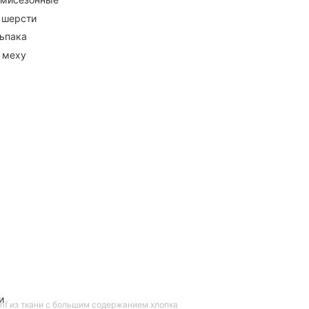
 шерсти
ьпака
 меху
и
onf из ткани с большим содержанием хлопка