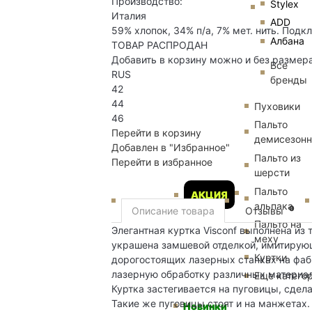
Производство:
Stylex
Италия
ADD
59% хлопок, 34% п/а, 7% мет. нить. Подк
Албана
ТОВАР РАСПРОДАН
Добавить в корзину можно и без размер
Все
RUS
бренды
42
44
Пуховики
46
Пальто
Перейти в корзину
демисезон
Добавлен в "Избранное"
Пальто из
Перейти в избранное
шерсти
Пальто
АКЦИЯ
альпака
0
Описание товара
Отзывы
Пальто на
Элегантная куртка Visconf выполнена из
меху
украшена замшевой отделкой, имитирующ
Куртки
дорогостоящих лазерных станках на фаб
лазерную обработку различных материал
Еще катего
Куртка застегивается на пуговицы, сде
Такие же пуговицы стоят и на манжетах.
Новинки