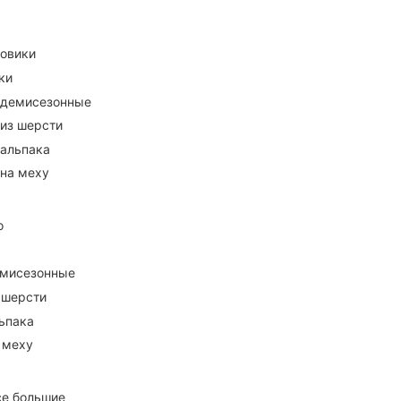
ховики
ки
 демисезонные
 из шерсти
 альпака
 на меху
о
емисезонные
 шерсти
ьпака
 меху
се большие