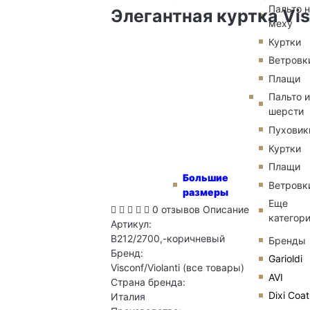
Пальто 
Элегантная куртка Vi
меху
Куртки
Ветровк
Плащи
Пальто и
шерсти
Пуховик
Куртки
Плащи
Большие
Ветровк
размеры
Еще
0 отзывов
Описание
категор
Артикул:
B212/2700,-коричневый
Бренды
Бренд:
Garioldi
Visconf/Violanti
(все товары)
AVI
Страна бренда:
Dixi Coat
Италия