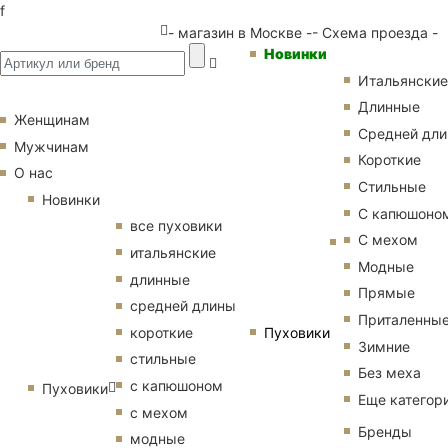
f
- магазин в Москве -
- Схема проезда -
Новинки
Итальянские
Длинные
Женщинам
Средней дл
Мужчинам
Короткие
О нас
Стильные
Новинки
С капюшоно
все пуховики
С мехом
итальянские
Модные
длинные
Прямые
средней длины
Приталенны
Пуховики
короткие
Зимние
стильные
Без меха
с капюшоном
Пуховики
Еще категор
с мехом
Бренды
модные