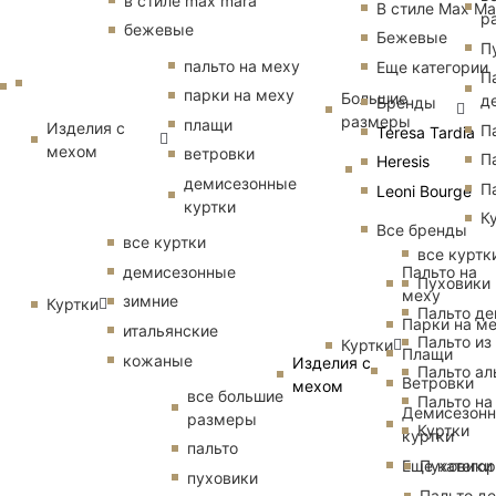
в стиле max mara
В стиле Max Ma
р
бежевые
Бежевые
П
пальто на меху
Еще категории
П
парки на меху
Большие
д
Бренды
размеры
плащи
Изделия с
П
Teresa Tardia
мехом
ветровки
П
Heresis
демисезонные
П
Leoni Bourge
куртки
К
Все бренды
все куртки
все куртк
Пальто на
демисезонные
Пуховики
меху
зимние
Куртки
Пальто д
Парки на м
итальянские
Пальто из
Куртки
Плащи
кожаные
Изделия с
Пальто ал
Ветровки
мехом
все большие
Пальто на
Демисезон
размеры
Куртки
куртки
пальто
Еще катего
Пуховики
пуховики
Пальто д