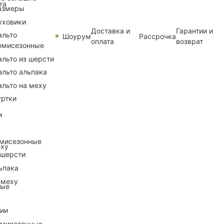
ra
азмеры
уховики
Доставка и
Гарантии и
альто
Шоурум
Рассрочка
оплата
возврат
емисезонные
альто из шерсти
альто альпака
альто на меху
уртки
и
емисезонные
еху
 шерсти
ьпака
 меху
ные
рии
емисезонные