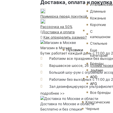
Доставка, оплата и покупка
Итальянские
Длинные
Примерка перед покупкой
Кожаные
Короткие
Рассрочка на 50%
С
Доставка и оплата
капюшоном
Как определить размер?
Стильные
Магазин в Москве
Пуховики
Еще
Бутик работает каждый день с 11:00 до 
категории
Работаем все праздники без выход
Бренды
Варшавское шоссе, 26
(
схема прое
Joutsen
Большой шоу-рум с огромным ассорт
ADD
Работаем без выходных с 11:00 до 
AFG
Зал дезинфицируерся ультрафиоле
Все бренды
подробнее >>
Классические
Доставка по Москве и области
Черные
Бесплатно и без спешки