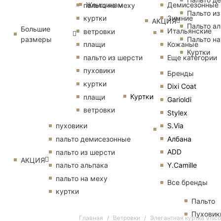
Женщинам
Демисезонные
пальто на меху
Пальто из
Зимние
куртки
АКЦИЯ
Пальто ал
Большие
Итальянские
ветровки
размеры
Пальто на
Кожаные
плащи
Куртки
Еще категории
пальто из шерсти
пуховики
Бренды
куртки
Dixi Coat
Куртки
плащи
Garioldi
ветровки
Stylex
S.Via
пуховики
Албана
пальто демисезонные
ADD
пальто из шерсти
АКЦИЯ
Y.Camille
пальто альпака
пальто на меху
Все бренды
куртки
Пальто
Пуховик
Главная
Ветровки
Элегантная куртка Visc