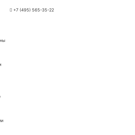
+7 (495) 565-35-22
ины
м
е
ии