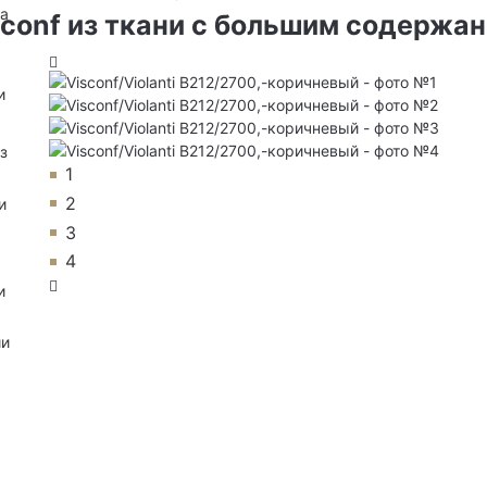
на
sconf из ткани с большим содержа
и
з
1
2
и
3
4
и
ии