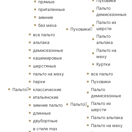
Пуховики
прямые
Пальто
приталенные
демисезонные
зимние
Пальто из
без меха
шерсти
Пуховики
все пальто
Пальто
альпака
альпака
демисезонные
Пальто на
меху
кашемировые
Куртки
шерстяные
пальто на меху
все пальто
парки
Пуховики
Пальто
классические
Пальто
демисезонные
итальянские
Пальто из
Пальто
зимние пальто
шерсти
длинные
Пальто альпака
двубортные
Пальто на меху
в стиле max