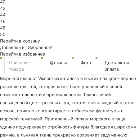
40
42
44
46
48
50
Перейти в корзину
Добавлен в "Избранное"
Перейти в избранное
Описание
Отзывы
Фото
Доставка и
0
товара
оплата
Морской плащ от Visconf из каталога женских плащей – верное
решение для той, которая хочет быть уверенной в своей
привлекательности и оригинальности. Темно-синий
насыщенный цвет грозовых туч, кстати, очень модный в этом
сезоне, приятно контрастирует с отблеском фурнитуры с
морской тематикой. Приталенный силуэт морского плаща
удачно подчеркивает стройность фигуры благодаря широкому
ремню, а льняная ткань прекрасно сохраняет задуманную