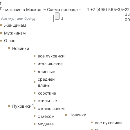
f
- магазин в Москве -
- Схема проезда -
+7 (495) 565-35-22
0
0
Женщинам
Мужчинам
О нас
Новинки
все пуховики
итальянские
длинные
средней
длины
короткие
стильные
Пуховики
с капюшоном
Новинки
с мехом
все пуховики
модные