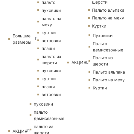
шерсти
пальто
Пальто альпака
пуховики
Пальто на меху
пальто на
меху
Куртки
куртки
Пуховики
Большие
ветровки
размеры
Пальто
плащи
демисезонные
пальто из
Пальто из
АКЦИЯ
шерсти
шерсти
пуховики
Пальто альпака
куртки
Пальто на меху
плащи
Куртки
ветровки
пуховики
пальто
демисезонные
пальто из
АКЦИЯ
шерсти