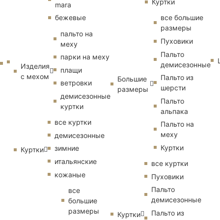
Куртки
mara
бежевые
все большие
размеры
пальто на
Пуховики
меху
Пальто
парки на меху
демисезонные
Изделия
плащи
с мехом
Пальто из
Большие
ветровки
шерсти
размеры
демисезонные
Пальто
куртки
альпака
все куртки
Пальто на
меху
демисезонные
Куртки
зимние
Куртки
итальянские
все куртки
кожаные
Пуховики
Пальто
все
демисезонные
большие
размеры
Пальто из
Куртки